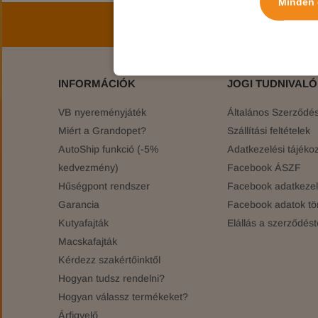
Minden 
Iratkozz fel hírlev
INFORMÁCIÓK
JOGI TUDNIVAL
VB nyereményjáték
Általános Szerződési
Miért a Grandopet?
Szállítási feltételek
AutoShip funkció (-5%
Adatkezelési tájékoz
kedvezmény)
Facebook ÁSZF
Hűségpont rendszer
Facebook adatkezelé
Garancia
Facebook adatok tö
Kutyafajták
Elállás a szerződést
Macskafajták
Kérdezz szakértőinktől
Hogyan tudsz rendelni?
Hogyan válassz termékeket?
Árfigyelő