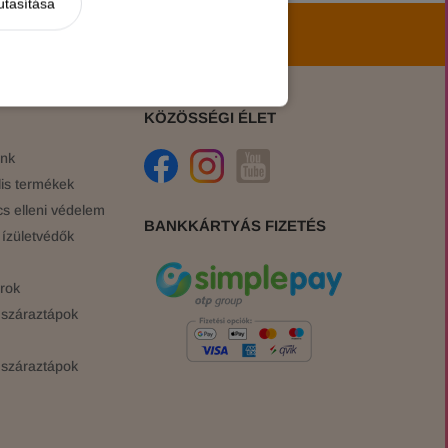
utasítása
hírekről, akciókról!
KÖZÖSSÉGI ÉLET
ink
is termékek
cs elleni védelem
BANKKÁRTYÁS FIZETÉS
ízületvédők
rok
száraztápok
száraztápok