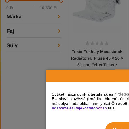
0 Ft
10,390 Ft
Márka
Faj
Súly
Trixie Fekhely Macskának
Radiátorra, Plüss 45 × 26 ×
31 cm, Fehér/Fekete
10 390 Ft
Sütiket használunk a tartalmak és hirdet
Ezenkívül közösségi média-, hirdető- és 
Ideiglenesen nem elérhető
más olyan adatokkal, amelyeket Ön adott m
adatkezelési tájékoztatónkban
talál.
Jelenleg nem rendelhető