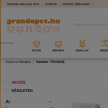
Tartósan alacsony áron
Szállítás
Vásárlói tájékoztató
Panaszkezelés
Kutyafajták
Macskafajták
KUTYA
MACSKA
KISÁLLAT
MAD
Vissza a főoldalra
|
Keresés: TRX43145
AKCIÓS
KÉSZLETEN
Ár