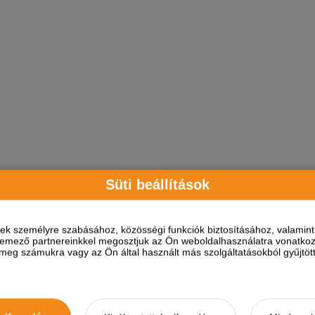
Süti beállítások
ések személyre szabásához, közösségi funkciók biztosításához, valami
elemező partnereinkkel megosztjuk az Ön weboldalhasználatra vonatkozó
eg számukra vagy az Ön által használt más szolgáltatásokból gyűjtötte