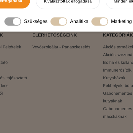
elfogadása
Kiválasztottak elfogadása
Minden el
elünkre!
Értesülj elsőként a legújabb promóciókról, 
Szükséges
Analitika
Marketing
ÓK
ELÉRHETŐSÉGEINK
KATEGÓRIÁK
 Feltételek
Vevőszolgálat - Panaszkezelés
Akciós terméke
Akciós szezonál
tató
Bolha és kullan
Immunerősítők, 
si tájékoztató
Kutyaházak
rlése
Fekhelyek, búto
ől
Gabonamentes 
kutyáknak
Gabonamentes 
macskáknak