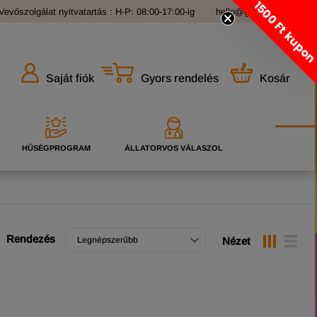
1500 Ft kupo
Vevőszolgálat nyitvatartás : H-P: 08:00-17:00-ig
hello@grandopet.hu
Gyors rendelés
Kosár
Saját fiók
HŰSÉGPROGRAM
ÁLLATORVOS VÁLASZOL
Rendezés
Legnépszerűbb
Nézet