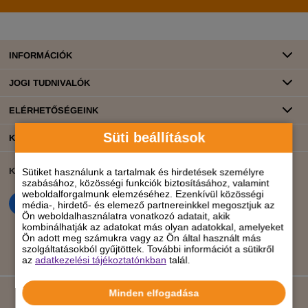
INFORMÁCIÓK
JOGI TUDNIVALÓK
ELÉRHETŐSÉGEINK
Süti beállítások
KATEGÓRIÁK
KÖZÖSSÉGI ÉLET
BANKKÁRTYÁS FIZETÉS
Sütiket használunk a tartalmak és hirdetések személyre
szabásához, közösségi funkciók biztosításához, valamint
weboldalforgalmunk elemzéséhez. Ezenkívül közösségi
média-, hirdető- és elemező partnereinkkel megosztjuk az
Ön weboldalhasználatra vonatkozó adatait, akik
kombinálhatják az adatokat más olyan adatokkal, amelyeket
Ön adott meg számukra vagy az Ön által használt más
szolgáltatásokból gyűjtöttek. További információt a sütikről
az
adatkezelési tájékoztatónkban
talál.
Minden elfogadása