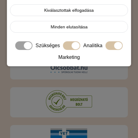
Árukereső.hu
Kiválasztottak elfogadása
Minden elutasítása
Szükséges
Analitika
Marketing