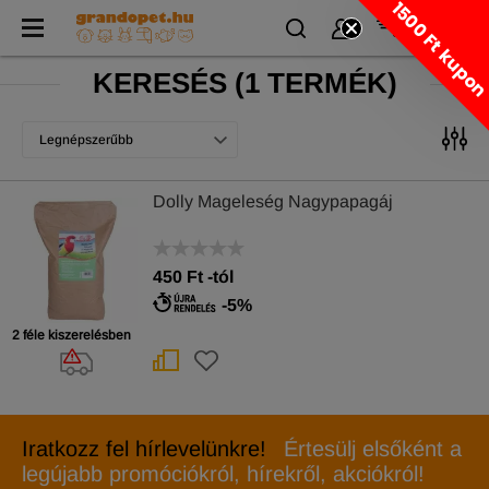
1500 Ft kupo
KERESÉS
(
1 TERMÉK)
Legnépszerűbb
Dolly Mageleség Nagypapagáj
450
Ft
-tól
-5%
2 féle kiszerelésben
Iratkozz fel hírlevelünkre!
Értesülj elsőként a
legújabb promóciókról, hírekről, akciókról!