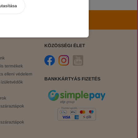
utasítása
hírekről, akciókról!
KÖZÖSSÉGI ÉLET
ink
is termékek
cs elleni védelem
BANKKÁRTYÁS FIZETÉS
ízületvédők
rok
száraztápok
száraztápok