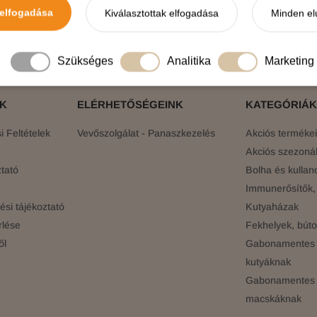
elfogadása
Kiválasztottak elfogadása
Minden el
elünkre!
Értesülj elsőként a legújabb promóciókról, 
Szükséges
Analitika
Marketing
ÓK
ELÉRHETŐSÉGEINK
KATEGÓRIÁK
 Feltételek
Vevőszolgálat - Panaszkezelés
Akciós terméke
Akciós szezonál
tató
Bolha és kullan
Immunerősítők, 
si tájékoztató
Kutyaházak
rlése
Fekhelyek, búto
ől
Gabonamentes 
kutyáknak
Gabonamentes 
macskáknak