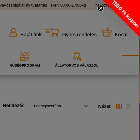
1500 Ft kupo
Vevőszolgálat nyitvatartás : H-P: 08:00-17:00-ig
hello@grandopet.hu
Gyors rendelés
Kosár
Saját fiók
HŰSÉGPROGRAM
ÁLLATORVOS VÁLASZOL
Rendezés
Legnépszerűbb
Nézet