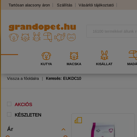
Tartósan alacsony áron
Szállítás
Vásárlói tájékoztató
Panaszkezelés
Kutyafajták
Macskafajták
KUTYA
MACSKA
KISÁLLAT
MAD
Vissza a főoldalra
|
Keresés: EUKDC10
AKCIÓS
KÉSZLETEN
Ár