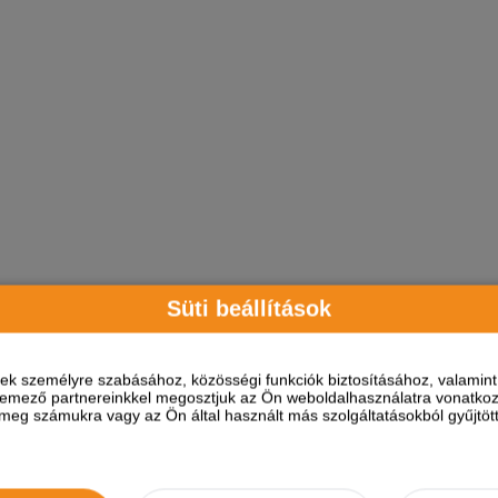
Süti beállítások
ések személyre szabásához, közösségi funkciók biztosításához, valami
elemező partnereinkkel megosztjuk az Ön weboldalhasználatra vonatkozó
eg számukra vagy az Ön által használt más szolgáltatásokból gyűjtötte