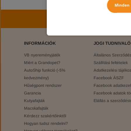
Minden 
Iratkozz fel hírlev
INFORMÁCIÓK
JOGI TUDNIVAL
VB nyereményjáték
Általános Szerződési
Miért a Grandopet?
Szállítási feltételek
AutoShip funkció (-5%
Adatkezelési tájékoz
kedvezmény)
Facebook ÁSZF
Hűségpont rendszer
Facebook adatkezelé
Garancia
Facebook adatok tö
Kutyafajták
Elállás a szerződést
Macskafajták
Kérdezz szakértőinktől
Hogyan tudsz rendelni?