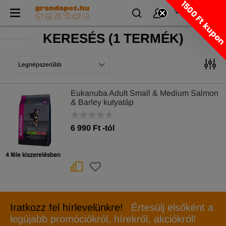
1500 Ft kupo
KERESÉS
(
1 TERMÉK)
Legnépszerűbb
Eukanuba Adult Small & Medium Salmon
& Barley kutyatáp
6 990
Ft
-tól
4 féle kiszerelésben
Iratkozz fel hírlevelünkre!
Értesülj elsőként a
legújabb promóciókról, hírekről, akciókról!