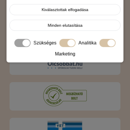
Árukereső.hu
Kiválasztottak elfogadása
Minden elutasítása
Szükséges
Analitika
Marketing