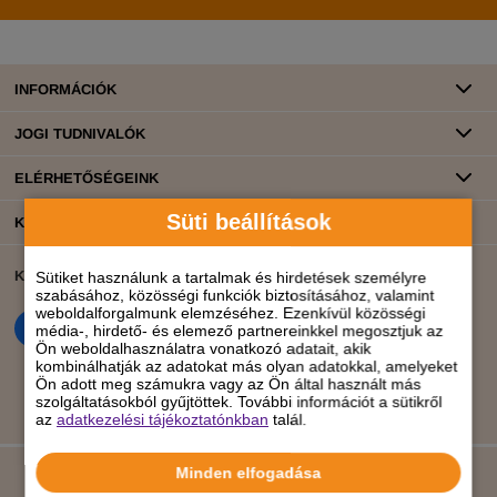
INFORMÁCIÓK
JOGI TUDNIVALÓK
ELÉRHETŐSÉGEINK
Süti beállítások
KATEGÓRIÁK
KÖZÖSSÉGI ÉLET
BANKKÁRTYÁS FIZETÉS
Sütiket használunk a tartalmak és hirdetések személyre
szabásához, közösségi funkciók biztosításához, valamint
weboldalforgalmunk elemzéséhez. Ezenkívül közösségi
média-, hirdető- és elemező partnereinkkel megosztjuk az
Ön weboldalhasználatra vonatkozó adatait, akik
kombinálhatják az adatokat más olyan adatokkal, amelyeket
Ön adott meg számukra vagy az Ön által használt más
szolgáltatásokból gyűjtöttek. További információt a sütikről
az
adatkezelési tájékoztatónkban
talál.
Minden elfogadása