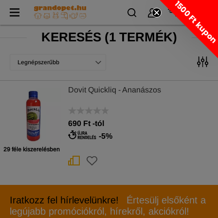
1500 Ft kupo
KERESÉS
(
1 TERMÉK)
Legnépszerűbb
Dovit Quickliq - Ananászos
690
Ft
-tól
-5%
29 féle kiszerelésben
Iratkozz fel hírlevelünkre!
Értesülj elsőként a
legújabb promóciókról, hírekről, akciókról!