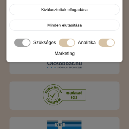
Árukereső.hu
Kiválasztottak elfogadása
Minden elutasítása
Szükséges
Analitika
Marketing