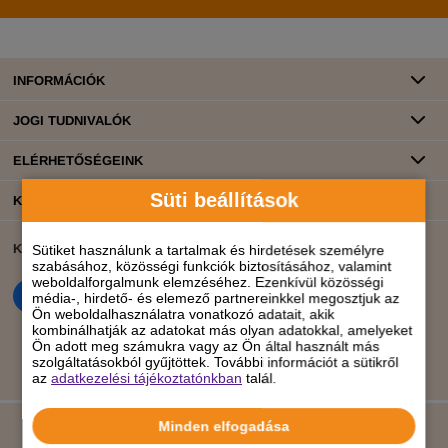
INFORMÁCIÓK
JOGI TUDNIVALÓK
ELÉRHETŐSÉGEINK
Süti beállítások
KATEGÓRIÁK
KÖZÖSSÉGI ÉLET
BANKKÁRTYÁS FIZETÉS
Sütiket használunk a tartalmak és hirdetések személyre
szabásához, közösségi funkciók biztosításához, valamint
weboldalforgalmunk elemzéséhez. Ezenkívül közösségi
média-, hirdető- és elemező partnereinkkel megosztjuk az
Ön weboldalhasználatra vonatkozó adatait, akik
kombinálhatják az adatokat más olyan adatokkal, amelyeket
Ön adott meg számukra vagy az Ön által használt más
szolgáltatásokból gyűjtöttek. További információt a sütikről
az
adatkezelési tájékoztatónkban
talál.
Minden elfogadása