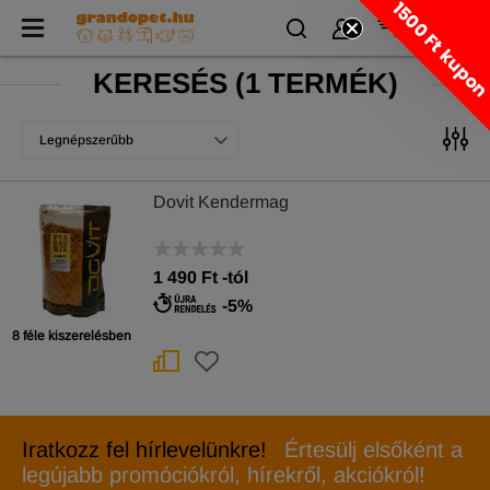
1500 Ft kupo
KERESÉS
(
1 TERMÉK)
Legnépszerűbb
Dovit Kendermag
1 490
Ft
-tól
-5%
8 féle kiszerelésben
Iratkozz fel hírlevelünkre!
Értesülj elsőként a
legújabb promóciókról, hírekről, akciókról!