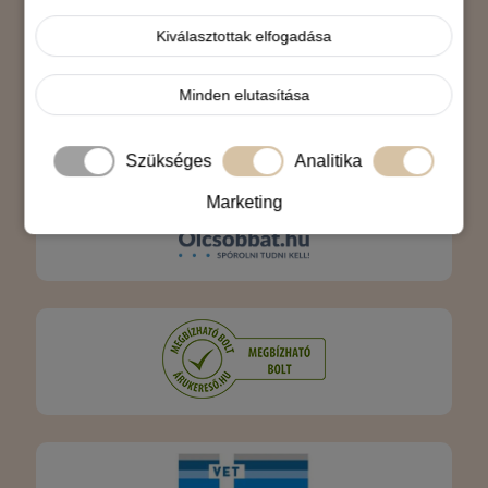
Árukereső.hu
Kiválasztottak elfogadása
Minden elutasítása
Szükséges
Analitika
Marketing