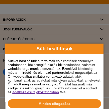
INFORMÁCIÓK
JOGI TUDNIVALÓK
ELÉRHETŐSÉGEINK
Süti beállítások
KATEGÓRIÁK
KÖZÖSSÉGI ÉLET
BANKKÁRTYÁS FIZETÉS
Sütiket használunk a tartalmak és hirdetések személyre
szabásához, közösségi funkciók biztosításához, valamint
weboldalforgalmunk elemzéséhez. Ezenkívül közösségi
média-, hirdető- és elemező partnereinkkel megosztjuk az
Ön weboldalhasználatra vonatkozó adatait, akik
kombinálhatják az adatokat más olyan adatokkal, amelyeket
Ön adott meg számukra vagy az Ön által használt más
szolgáltatásokból gyűjtöttek. További információt a sütikről
az
adatkezelési tájékoztatónkban
talál.
Minden elfogadása