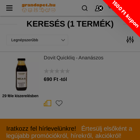
1500 Ft kupo
KERESÉS
(
1 TERMÉK)
Legnépszerűbb
Dovit Quickliq - Ananászos
690
Ft
-tól
29 féle kiszerelésben
Iratkozz fel hírlevelünkre!
Értesülj elsőként a
legújabb promóciókról, hírekről, akciókról!