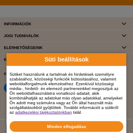
INFORMÁCIÓK
JOGI TUDNIVALÓK
ELÉRHETŐSÉGEINK
Süti beállítások
KATEGÓRIÁK
KÖZÖSSÉGI ÉLET
BANKKÁRTYÁS FIZETÉS
Sütiket használunk a tartalmak és hirdetések személyre
szabásához, közösségi funkciók biztosításához, valamint
weboldalforgalmunk elemzéséhez. Ezenkívül közösségi
média-, hirdető- és elemező partnereinkkel megosztjuk az
Ön weboldalhasználatra vonatkozó adatait, akik
kombinálhatják az adatokat más olyan adatokkal, amelyeket
Ön adott meg számukra vagy az Ön által használt más
szolgáltatásokból gyűjtöttek. További információt a sütikről
az
adatkezelési tájékoztatónkban
talál.
Minden elfogadása