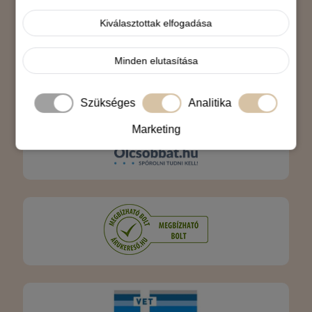
Árukereső.hu
Kiválasztottak elfogadása
Minden elutasítása
Szükséges
Analitika
Marketing