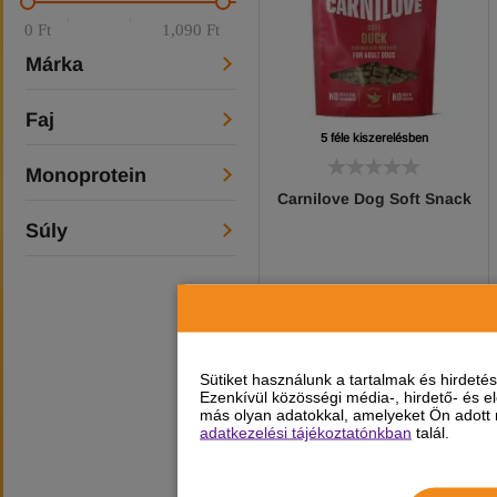
0 Ft
1,090 Ft
Márka
Faj
5 féle kiszerelésben
Monoprotein
Carnilove Dog Soft Snack
Súly
1 090
Ft
-tól
-5%
Sütiket használunk a tartalmak és hirdet
Készleten, várható szállítás 1-3
Ezenkívül közösségi média-, hirdető- és 
munkanap
más olyan adatokkal, amelyeket Ön adott m
adatkezelési tájékoztatónkban
talál.
KISZERELÉS KIVÁLASZTÁSA