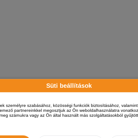
Süti beállítások
ések személyre szabásához, közösségi funkciók biztosításához, valami
elemező partnereinkkel megosztjuk az Ön weboldalhasználatra vonatkozó
eg számukra vagy az Ön által használt más szolgáltatásokból gyűjtötte