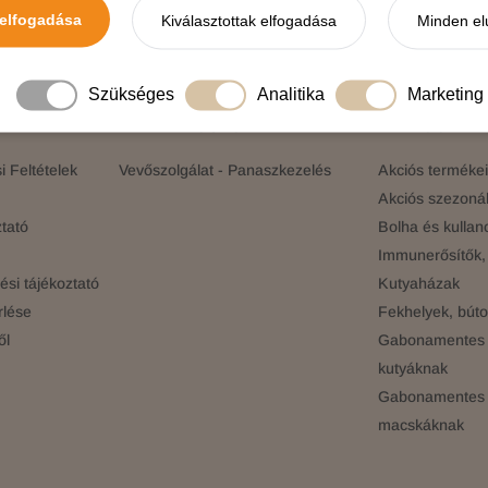
elfogadása
Kiválasztottak elfogadása
Minden el
elünkre!
Értesülj elsőként a legújabb promóciókról, 
Szükséges
Analitika
Marketing
ÓK
ELÉRHETŐSÉGEINK
KATEGÓRIÁK
 Feltételek
Vevőszolgálat - Panaszkezelés
Akciós terméke
Akciós szezonál
tató
Bolha és kullan
Immunerősítők, 
si tájékoztató
Kutyaházak
rlése
Fekhelyek, búto
ől
Gabonamentes 
kutyáknak
Gabonamentes 
macskáknak