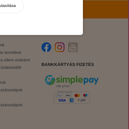
utasítása
hírekről, akciókról!
KÖZÖSSÉGI ÉLET
ink
is termékek
cs elleni védelem
BANKKÁRTYÁS FIZETÉS
ízületvédők
rok
száraztápok
száraztápok