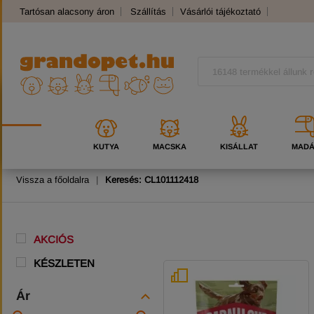
Tartósan alacsony áron
Szállítás
Vásárlói tájékoztató
Panaszkezelés
Kutyafajták
Macskafajták
KUTYA
MACSKA
KISÁLLAT
MAD
Vissza a főoldalra
|
Keresés: CL101112418
AKCIÓS
KÉSZLETEN
Ár