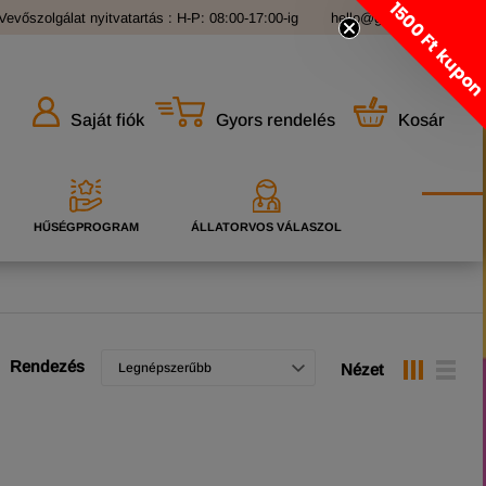
1500 Ft kupo
Vevőszolgálat nyitvatartás : H-P: 08:00-17:00-ig
hello@grandopet.hu
Gyors rendelés
Kosár
Saját fiók
HŰSÉGPROGRAM
ÁLLATORVOS VÁLASZOL
Rendezés
Legnépszerűbb
Nézet