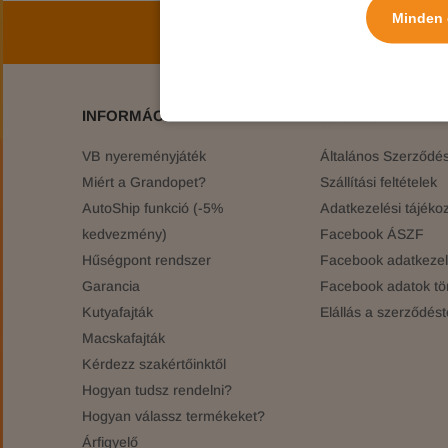
Minden 
Iratkozz fel hírlev
INFORMÁCIÓK
JOGI TUDNIVAL
VB nyereményjáték
Általános Szerződési
Miért a Grandopet?
Szállítási feltételek
AutoShip funkció (-5%
Adatkezelési tájékoz
kedvezmény)
Facebook ÁSZF
Hűségpont rendszer
Facebook adatkezelé
Garancia
Facebook adatok tö
Kutyafajták
Elállás a szerződést
Macskafajták
Kérdezz szakértőinktől
Hogyan tudsz rendelni?
Hogyan válassz termékeket?
Árfigyelő