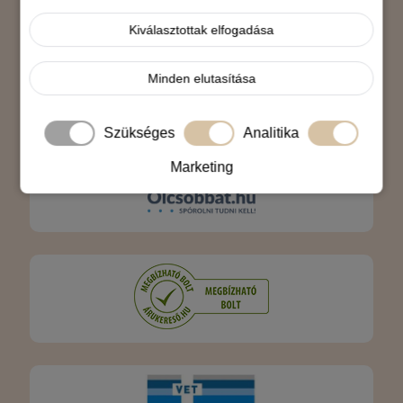
Árukereső.hu
Kiválasztottak elfogadása
Minden elutasítása
Szükséges
Analitika
Marketing