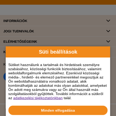
INFORMÁCIÓK
JOGI TUDNIVALÓK
ELÉRHETŐSÉGEINK
Süti beállítások
KATEGÓRIÁK
KÖZÖSSÉGI ÉLET
BANKKÁRTYÁS FIZETÉS
Sütiket használunk a tartalmak és hirdetések személyre
szabásához, közösségi funkciók biztosításához, valamint
weboldalforgalmunk elemzéséhez. Ezenkívül közösségi
média-, hirdető- és elemező partnereinkkel megosztjuk az
Ön weboldalhasználatra vonatkozó adatait, akik
kombinálhatják az adatokat más olyan adatokkal, amelyeket
Ön adott meg számukra vagy az Ön által használt más
szolgáltatásokból gyűjtöttek. További információt a sütikről
az
adatkezelési tájékoztatónkban
talál.
Minden elfogadása