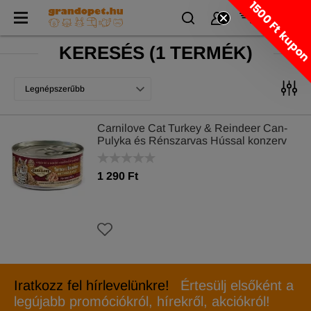
1500 Ft kupo
KERESÉS
(
1 TERMÉK)
Legnépszerűbb
Carnilove Cat Turkey & Reindeer Can-
Pulyka és Rénszarvas Hússal konzerv
100g
1 290 Ft
Iratkozz fel hírlevelünkre!
Értesülj elsőként a
legújabb promóciókról, hírekről, akciókról!