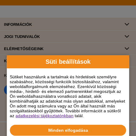
INFORMÁCIÓK
JOGI TUDNIVALÓK
ELÉRHETŐSÉGEINK
Süti beállítások
KATEGÓRIÁK
KÖZÖSSÉGI ÉLET
BANKKÁRTYÁS FIZETÉS
Sütiket használunk a tartalmak és hirdetések személyre
szabásához, közösségi funkciók biztosításához, valamint
weboldalforgalmunk elemzéséhez. Ezenkívül közösségi
média-, hirdető- és elemező partnereinkkel megosztjuk az
Ön weboldalhasználatra vonatkozó adatait, akik
kombinálhatják az adatokat más olyan adatokkal, amelyeket
Ön adott meg számukra vagy az Ön által használt más
szolgáltatásokból gyűjtöttek. További információt a sütikről
az
adatkezelési tájékoztatónkban
talál.
Minden elfogadása