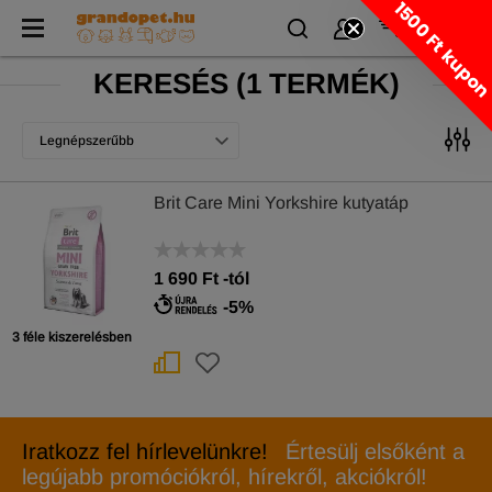
1500 Ft kupo
KERESÉS
(
1 TERMÉK)
Legnépszerűbb
Brit Care Mini Yorkshire kutyatáp
1 690
Ft
-tól
-5%
3 féle kiszerelésben
Iratkozz fel hírlevelünkre!
Értesülj elsőként a
legújabb promóciókról, hírekről, akciókról!