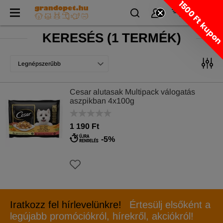
1500 Ft kupo
KERESÉS
(
1 TERMÉK)
Legnépszerűbb
Cesar alutasak Multipack válogatás
aszpikban 4x100g
1 190 Ft
-5%
Iratkozz fel hírlevelünkre!
Értesülj elsőként a
legújabb promóciókról, hírekről, akciókról!