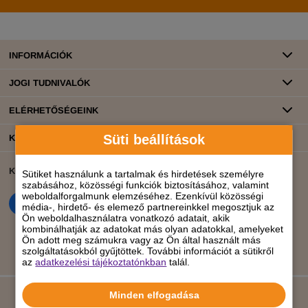
INFORMÁCIÓK
JOGI TUDNIVALÓK
ELÉRHETŐSÉGEINK
Süti beállítások
KATEGÓRIÁK
KÖZÖSSÉGI ÉLET
BANKKÁRTYÁS FIZETÉS
Sütiket használunk a tartalmak és hirdetések személyre
szabásához, közösségi funkciók biztosításához, valamint
weboldalforgalmunk elemzéséhez. Ezenkívül közösségi
média-, hirdető- és elemező partnereinkkel megosztjuk az
Ön weboldalhasználatra vonatkozó adatait, akik
kombinálhatják az adatokat más olyan adatokkal, amelyeket
Ön adott meg számukra vagy az Ön által használt más
szolgáltatásokból gyűjtöttek. További információt a sütikről
az
adatkezelési tájékoztatónkban
talál.
Minden elfogadása