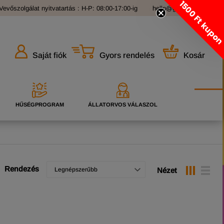
1500 Ft kupo
Vevőszolgálat nyitvatartás : H-P: 08:00-17:00-ig
hello@grandopet.hu
Gyors rendelés
Kosár
Saját fiók
HŰSÉGPROGRAM
ÁLLATORVOS VÁLASZOL
Rendezés
Legnépszerűbb
Nézet