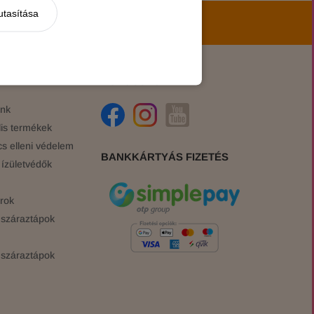
utasítása
hírekről, akciókról!
KÖZÖSSÉGI ÉLET
ink
is termékek
cs elleni védelem
BANKKÁRTYÁS FIZETÉS
ízületvédők
rok
száraztápok
száraztápok