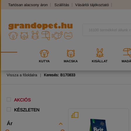
Tartósan alacsony áron
Szállítás
Vásárlói tájékoztató
Panaszkezelés
Kutyafajták
Macskafajták
KUTYA
MACSKA
KISÁLLAT
MAD
Vissza a főoldalra
|
Keresés: B170833
AKCIÓS
KÉSZLETEN
Ár