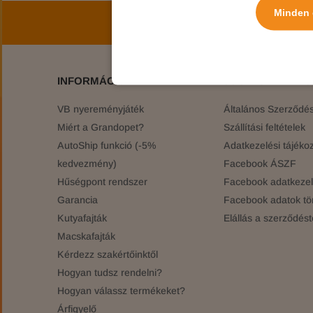
Minden 
Iratkozz fel hírlev
INFORMÁCIÓK
JOGI TUDNIVAL
VB nyereményjáték
Általános Szerződési
Miért a Grandopet?
Szállítási feltételek
AutoShip funkció (-5%
Adatkezelési tájékoz
kedvezmény)
Facebook ÁSZF
Hűségpont rendszer
Facebook adatkezelé
Garancia
Facebook adatok tö
Kutyafajták
Elállás a szerződést
Macskafajták
Kérdezz szakértőinktől
Hogyan tudsz rendelni?
Hogyan válassz termékeket?
Árfigyelő