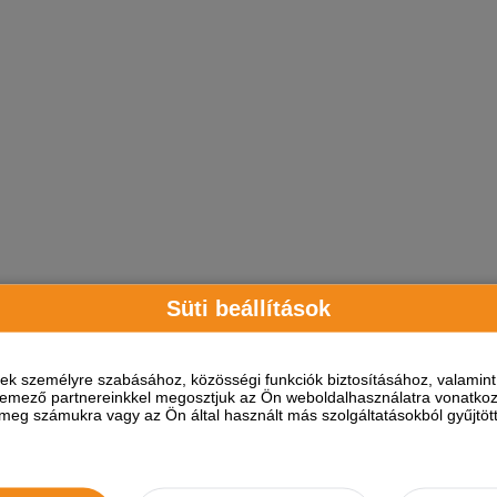
Süti beállítások
ések személyre szabásához, közösségi funkciók biztosításához, valami
elemező partnereinkkel megosztjuk az Ön weboldalhasználatra vonatkozó
eg számukra vagy az Ön által használt más szolgáltatásokból gyűjtötte