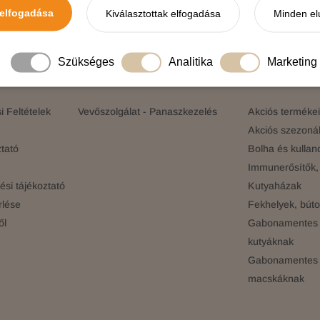
elfogadása
Kiválasztottak elfogadása
Minden el
elünkre!
Értesülj elsőként a legújabb promóciókról, 
Szükséges
Analitika
Marketing
ÓK
ELÉRHETŐSÉGEINK
KATEGÓRIÁK
 Feltételek
Vevőszolgálat - Panaszkezelés
Akciós terméke
Akciós szezonál
tató
Bolha és kullan
Immunerősítők, 
si tájékoztató
Kutyaházak
rlése
Fekhelyek, búto
ől
Gabonamentes 
kutyáknak
Gabonamentes 
macskáknak