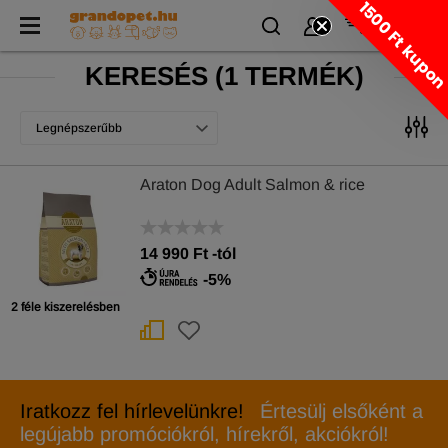
1500 Ft kupo
KERESÉS
(
1 TERMÉK)
Legnépszerűbb
Araton Dog Adult Salmon & rice
14 990
Ft
-tól
-5%
2 féle kiszerelésben
Iratkozz fel hírlevelünkre!
Értesülj elsőként a
legújabb promóciókról, hírekről, akciókról!