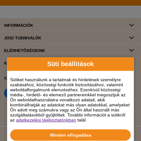
INFORMÁCIÓK
JOGI TUDNIVALÓK
ELÉRHETŐSÉGEINK
Süti beállítások
KATEGÓRIÁK
KÖZÖSSÉGI ÉLET
BANKKÁRTYÁS FIZETÉS
Sütiket használunk a tartalmak és hirdetések személyre
szabásához, közösségi funkciók biztosításához, valamint
weboldalforgalmunk elemzéséhez. Ezenkívül közösségi
média-, hirdető- és elemező partnereinkkel megosztjuk az
Ön weboldalhasználatra vonatkozó adatait, akik
kombinálhatják az adatokat más olyan adatokkal, amelyeket
Ön adott meg számukra vagy az Ön által használt más
szolgáltatásokból gyűjtöttek. További információt a sütikről
az
adatkezelési tájékoztatónkban
talál.
Minden elfogadása