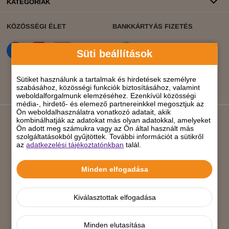
KATEGÓRIÁK
KÖZÖSSÉGI ÉLET
BANKKÁRTYÁS FIZETÉS
Süti beállítások
Sütiket használunk a tartalmak és hirdetések személyre
szabásához, közösségi funkciók biztosításához, valamint
weboldalforgalmunk elemzéséhez. Ezenkívül közösségi
média-, hirdető- és elemező partnereinkkel megosztjuk az
Ön weboldalhasználatra vonatkozó adatait, akik
kombinálhatják az adatokat más olyan adatokkal, amelyeket
Ön adott meg számukra vagy az Ön által használt más
szolgáltatásokból gyűjtöttek. További információt a sütikről
Árukereső.hu
az
adatkezelési tájékoztatónkban
talál.
Minden elfogadása
Kiválasztottak elfogadása
Minden elutasítása