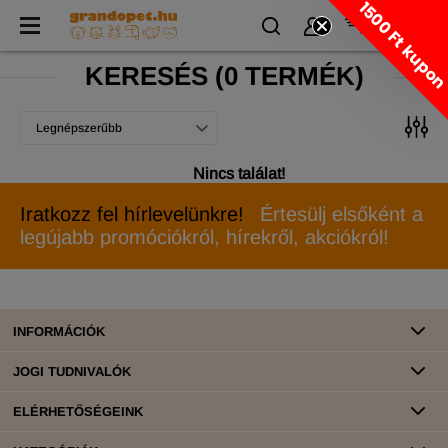
1500 Ft kupo
KERESÉS
(
0 TERMÉK)
Legnépszerűbb
Nincs találat!
Iratkozz fel hírlevelünkre!
Értesülj elsőként a
legújabb promóciókról, hírekről, akciókról!
INFORMÁCIÓK
JOGI TUDNIVALÓK
ELÉRHETŐSÉGEINK