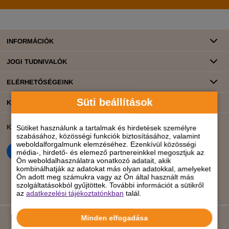
INFORMÁCIÓK
JOGI TUDNIVALÓK
ELÉRHETŐSÉGEINK
Süti beállítások
KATEGÓRIÁK
KÖZÖSSÉGI ÉLET
BANKKÁRTYÁS FIZETÉS
Sütiket használunk a tartalmak és hirdetések személyre
szabásához, közösségi funkciók biztosításához, valamint
weboldalforgalmunk elemzéséhez. Ezenkívül közösségi
média-, hirdető- és elemező partnereinkkel megosztjuk az
Ön weboldalhasználatra vonatkozó adatait, akik
kombinálhatják az adatokat más olyan adatokkal, amelyeket
Ön adott meg számukra vagy az Ön által használt más
szolgáltatásokból gyűjtöttek. További információt a sütikről
az
adatkezelési tájékoztatónkban
talál.
Minden elfogadása