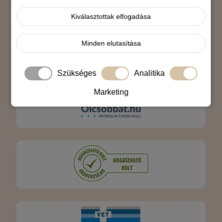
Árukereső.hu
Kiválasztottak elfogadása
Minden elutasítása
Szükséges
Analitika
Marketing