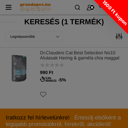
1500 Ft kupo
KERESÉS
(
1 TERMÉK)
Legnépszerűbb
Dr.Clauders Cat Best Selection No10
Alutasak Hering & garnéla chia maggal
85g
990 Ft
-5%
Iratkozz fel hírlevelünkre!
Értesülj elsőként a
legújabb promóciókról, hírekről, akciókról!