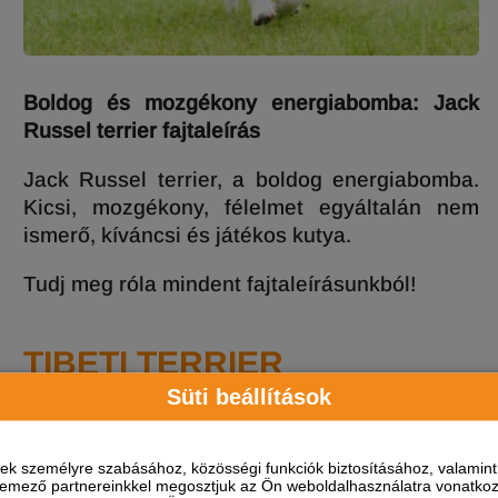
Boldog és mozgékony energiabomba: Jack
Russel terrier fajtaleírás
Jack Russel terrier, a boldog energiabomba.
Kicsi, mozgékony, félelmet egyáltalán nem
ismerő, kíváncsi és játékos kutya.
Tudj meg róla mindent fajtaleírásunkból!
TIBETI TERRIER
Süti beállítások
ések személyre szabásához, közösségi funkciók biztosításához, valami
elemező partnereinkkel megosztjuk az Ön weboldalhasználatra vonatkozó