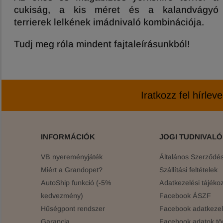
cukiság, a kis méret és a kalandvágyó
terrierek lelkének imádnivaló kombinációja.
Tudj meg róla mindent fajtaleírásunkból!
Iratkozz fel hírlev
INFORMÁCIÓK
JOGI TUDNIVAL
VB nyereményjáték
Általános Szerződési
Miért a Grandopet?
Szállítási feltételek
AutoShip funkció (-5%
Adatkezelési tájékoz
kedvezmény)
Facebook ÁSZF
Hűségpont rendszer
Facebook adatkezelé
Garancia
Facebook adatok tö