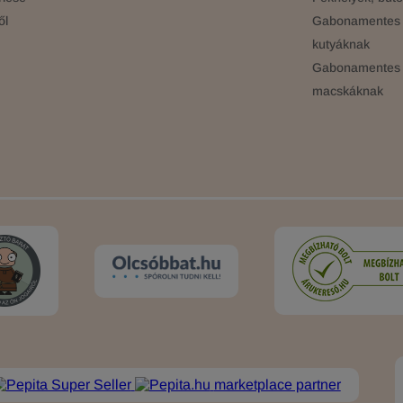
ől
Gabonamentes 
kutyáknak
Gabonamentes 
macskáknak
marketplace partner