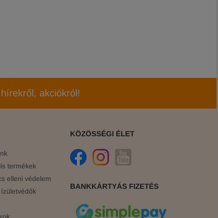
hírekről, akciókról!
KÖZÖSSÉGI ÉLET
ink
is termékek
cs elleni védelem
BANKKÁRTYÁS FIZETÉS
ízületvédők
rok