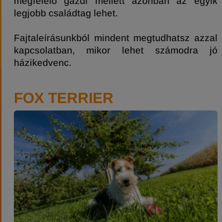
megfelelő gazdi mellett azonban az egyik
legjobb családtag lehet.
Fajtaleírásunkból mindent megtudhatsz azzal
kapcsolatban, mikor lehet számodra jó
házikedvenc.
FOX TERRIER