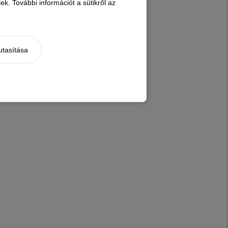
k. További információt a sütikről az
VI. Kopók és rokon fajták
VII. Vizslák és szetterek
VIII. Retrieverek – hajtókutyák – vízi vadászok
utasítása
IX. Társasági kutyák
X. Agarak