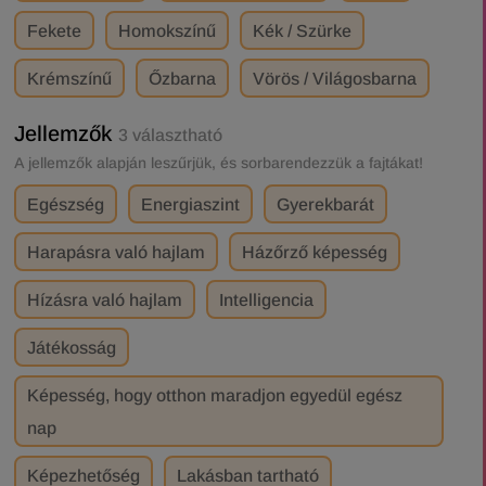
Fekete
Homokszínű
Kék / Szürke
Krémszínű
Őzbarna
Vörös / Világosbarna
Jellemzők
3 választható
A jellemzők alapján leszűrjük, és sorbarendezzük a fajtákat!
Egészség
Energiaszint
Gyerekbarát
Harapásra való hajlam
Házőrző képesség
Hízásra való hajlam
Intelligencia
Játékosság
Képesség, hogy otthon maradjon egyedül egész
nap
Képezhetőség
Lakásban tartható