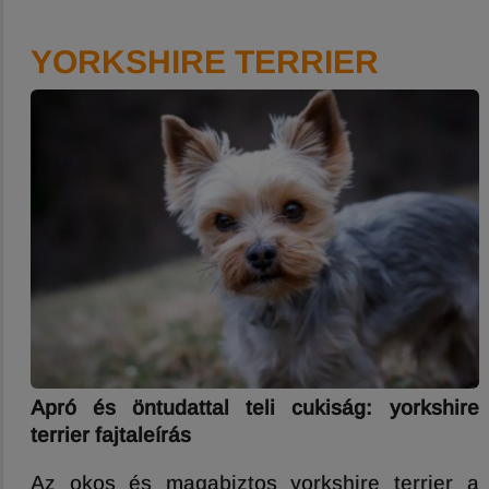
YORKSHIRE TERRIER
Apró és öntudattal teli cukiság: yorkshire
terrier fajtaleírás
Az okos és magabiztos yorkshire terrier a