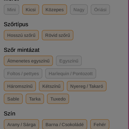
Mini
Kicsi
Közepes
Nagy
Óriási
Szőrtípus
Hosszú szőrű
Rövid szőrű
Szőr mintázat
Átmenetes egyszínű
Egyszínű
Foltos / pettyes
Harlequin / Pontozott
Háromszínű
Kétszínű
Nyereg / Takaró
Sable
Tarka
Tuxedo
Szín
Arany / Sárga
Barna / Csokoládé
Fehér