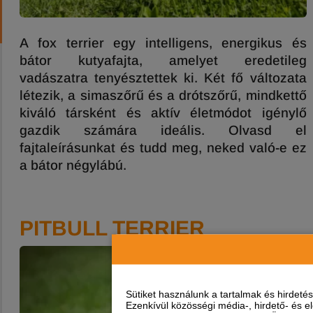
A
fox
terrier egy intelligens, energikus és
bátor kutyafajta, amelyet eredetileg
vadászatra tenyésztettek ki. Két fő változata
létezik, a
simaszőrű
és a drótszőrű, mindkettő
kiváló társként és aktív életmódot igénylő
gazdik számára ideális. Olvasd el
fajtaleírásunkat és tudd meg, neked való-e ez
a bátor négylábú.
PITBULL TERRIER
Sütiket használunk a tartalmak és hirdet
Ezenkívül közösségi média-, hirdető- és 