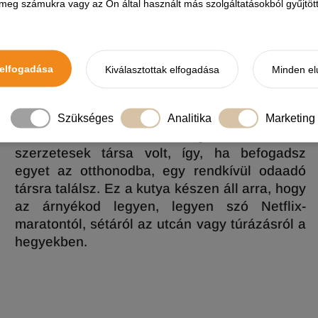
eg számukra vagy az Ön által használt más szolgáltatásokból gyűjtötte
elfogadása
Kiválasztottak elfogadása
Minden el
Szükséges
Analitika
Marketing
A tibeti terrier eredetileg a buddhista
szerzetesek társa volt, így, ha befogadsz
egyet az otthonodba, egy rendkívül odaadó
társra találsz. Ez a kutya készen áll arra, hogy
az árnyékod legyen, legyen szó Netflix-
maratontól, sétáról az utcán vagy túrázásról a
hegyekben.