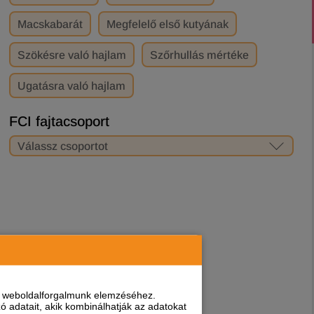
Macskabarát
Megfelelő első kutyának
Szökésre való hajlam
Szőrhullás mértéke
Ugatásra való hajlam
FCI fajtacsoport
Válassz csoportot
Nincs besorolva
I. Juhász- és pásztorkutyák (kivéve svájci
pásztorkutyák)
II. Pinscherek, schnauzerek – molosszerek – svájci
hegyi- és pásztorkutyák
III. Terrierek
IV. Tacskók
nt weboldalforgalmunk elemzéséhez.
 adatait, akik kombinálhatják az adatokat
V. Spiccek és ősi típusú kutyák