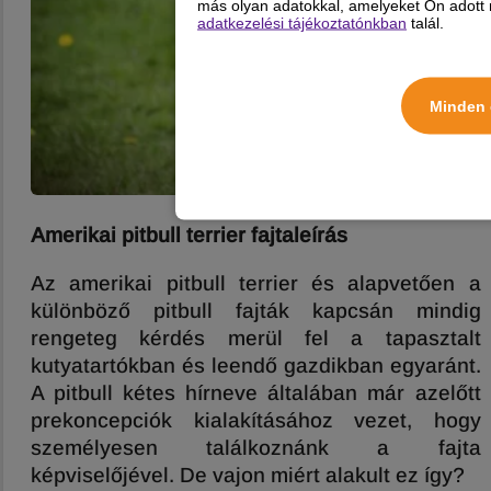
más olyan adatokkal, amelyeket Ön adott m
adatkezelési tájékoztatónkban
talál.
Minden 
Amerikai pitbull terrier fajtaleírás
Az amerikai pitbull terrier és alapvetően a
különböző pitbull fajták kapcsán mindig
rengeteg kérdés merül fel a tapasztalt
kutyatartókban és leendő gazdikban egyaránt.
A pitbull kétes hírneve általában már azelőtt
prekoncepciók kialakításához vezet, hogy
személyesen találkoznánk a fajta
képviselőjével. De vajon miért alakult ez így?