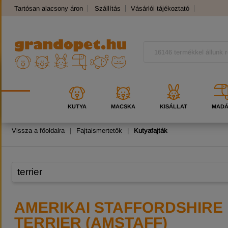
Tartósan alacsony áron
Szállítás
Vásárlói tájékoztató
Panaszkezelés
Kutyafajták
Macskafajták
KUTYA
MACSKA
KISÁLLAT
MAD
Vissza a főoldalra
|
Fajtaismertetők
|
Kutyafajták
AMERIKAI STAFFORDSHIRE
TERRIER (AMSTAFF)