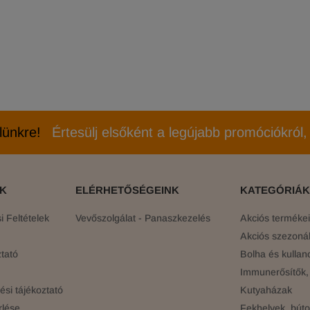
elünkre!
Értesülj elsőként a legújabb promóciókról, 
ÓK
ELÉRHETŐSÉGEINK
KATEGÓRIÁK
 Feltételek
Vevőszolgálat - Panaszkezelés
Akciós terméke
Akciós szezonál
tató
Bolha és kullan
Immunerősítők, 
si tájékoztató
Kutyaházak
rlése
Fekhelyek, búto