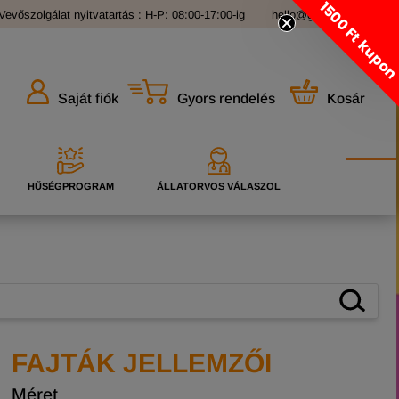
1500 Ft kupo
Vevőszolgálat nyitvatartás : H-P: 08:00-17:00-ig
hello@grandopet.hu
Gyors rendelés
Kosár
Saját fiók
HŰSÉGPROGRAM
ÁLLATORVOS VÁLASZOL
FAJTÁK JELLEMZŐI
Méret