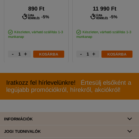
890 Ft
11 990 Ft
-5%
-5%
Készleten, várható szállítás 1-3
Készleten, várható szállítás 1-3
munkanap
munkanap
-
+
-
+
KOSÁRBA
KOSÁRBA
Iratkozz fel hírlevelünkre!
Értesülj elsőként a
legújabb promóciókról, hírekről, akciókról!
INFORMÁCIÓK
JOGI TUDNIVALÓK