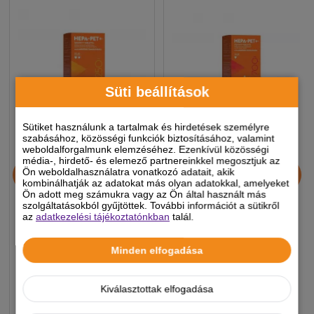
Süti beállítások
Sütiket használunk a tartalmak és hirdetések személyre
szabásához, közösségi funkciók biztosításához, valamint
weboldalforgalmunk elemzéséhez. Ezenkívül közösségi
média-, hirdető- és elemező partnereinkkel megosztjuk az
Hepa-Pet Plus 250 mg
Hepa-Pet Plus 700 mg
Ön weboldalhasználatra vonatkozó adatait, akik
tabletta 30x
tabletta 30x
kombinálhatják az adatokat más olyan adatokkal, amelyeket
Ön adott meg számukra vagy az Ön által használt más
szolgáltatásokból gyűjtöttek. További információt a sütikről
az
adatkezelési tájékoztatónkban
talál.
5 190 Ft
6 490 Ft
-5%
-5%
Minden elfogadása
Készleten, várható szállítás 1-3
Készleten, várható szállítás 1-3
Kiválasztottak elfogadása
munkanap
munkanap