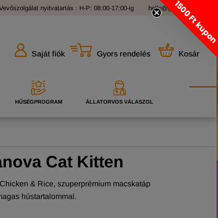
1500 Ft kupo
Vevőszolgálat nyitvatartás : H-P: 08:00-17:00-ig
hello@grandopet.hu
Gyors rendelés
Kosár
Saját fiók
HŰSÉGPROGRAM
ÁLLATORVOS VÁLASZOL
nova Cat Kitten
 Chicken & Rice, szuperprémium macskatáp
agas hústartalommal.