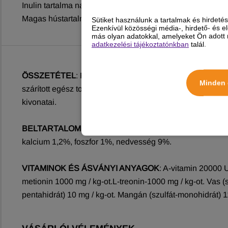
Inulin tartalma nagyban hozzájárul a megfelelő emészthet
Magas hústartalma miatt rendkívül ízletes még a válogató
Sütiket használunk a tartalmak és hirdet
Ezenkívül közösségi média-, hirdető- és 
más olyan adatokkal, amelyeket Ön adott m
adatkezelési tájékoztatónkban
talál.
ÖSSZETÉTEL
: Friss csirke (40%), rizs (14%), dehidratál
Minden 
szárított egész tojás , monokalcium-foszfát, só, inulin (f
kivonatai.
BELTARTALOM
: Nyersfehérje 33%, nyers olajok és zsír
kalcium 1,2%, foszfor 1%, nedvesség 9%.
VITAMINOK ÉS ÁSVÁNYI ANYAGOK
: A-vitamin 20000 U
metionin 1000 mg / kg-ot.L-treonin-1000 mg / kg-ot. Vas (sz
pentahidrát) 10 mg / kg-ot. Mangán (szulfát-monohidrát) 11