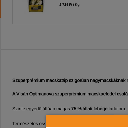
2 724 Ft / Kg
Szuperprémium macskatáp szigorúan nagymacskáknak m
A Visán Optimanova szuperprémium macskaeledel család
Szinte egyedülállóan magas
75 % állati fehérje
tartalom.
Természetes összetevőkből nyert vitaminok és ásványi a