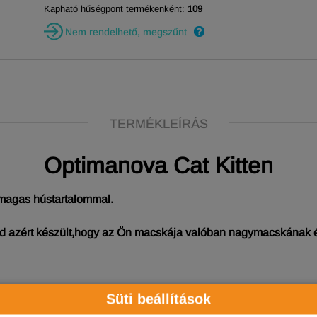
Kapható hűségpont termékenként:
109
Nem rendelhető, megszűnt
TERMÉKLEÍRÁS
Optimanova Cat Kitten
agas hústartalommal.
 azért készült,hogy az Ön macskája valóban nagymacskának 
Süti beállítások
nyagok gazdagítják.