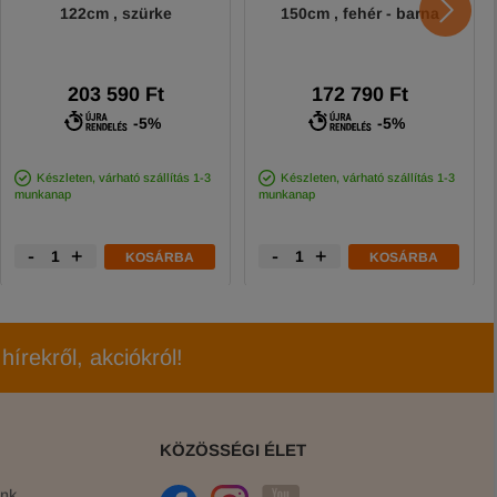
122cm , szürke
150cm , fehér - barna
203 590 Ft
172 790 Ft
-5%
-5%
Készleten, várható szállítás 1-3
Készleten, várható szállítás 1-3
munkanap
munkanap
-
+
-
+
KOSÁRBA
KOSÁRBA
hírekről, akciókról!
KÖZÖSSÉGI ÉLET
ink