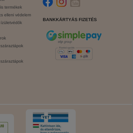
is termékek
cs elleni védelem
BANKKÁRTYÁS FIZETÉS
ízületvédők
rok
száraztápok
száraztápok