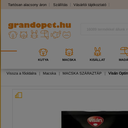
Tartósan alacsony áron
Szállítás
Vásárlói tájékoztató
Panaszkezelés
Kutyafajták
Macskafajták
KUTYA
MACSKA
KISÁLLAT
MAD
Vissza a főoldalra
|
Macska
|
MACSKA SZÁRAZTÁP
|
Visán Optim