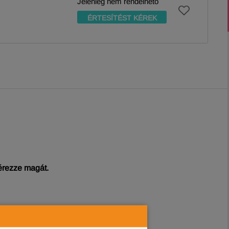
Jelenleg nem rendelhető
ÉRTESÍTÉST KÉREK
érezze magát.