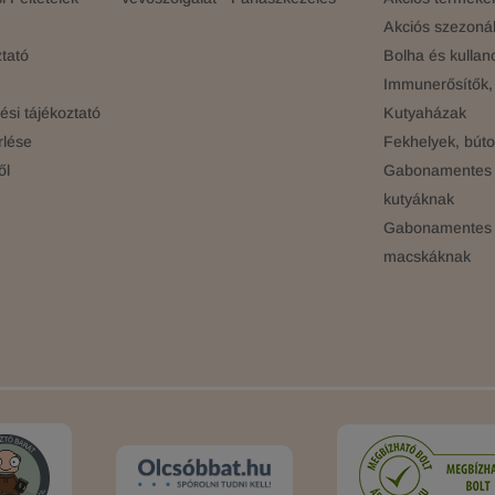
Akciós szezonál
tató
Bolha és kullan
Immunerősítők, 
si tájékoztató
Kutyaházak
rlése
Fekhelyek, búto
ől
Gabonamentes 
kutyáknak
Gabonamentes 
macskáknak