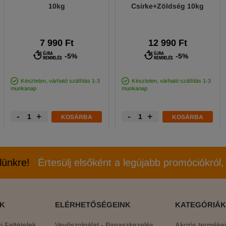
10kg
Csirke+Zöldség 10kg
7 990 Ft
12 990 Ft
-5%
-5%
Készleten, várható szállítás 1-3
Készleten, várható szállítás 1-3
munkanap
munkanap
-
+
-
+
KOSÁRBA
KOSÁRBA
elünkre!
Értesülj elsőként a legújabb promóciókról, 
ÓK
ELÉRHETŐSÉGEINK
KATEGÓRIÁK
 Feltételek
Vevőszolgálat - Panaszkezelés
Akciós terméke