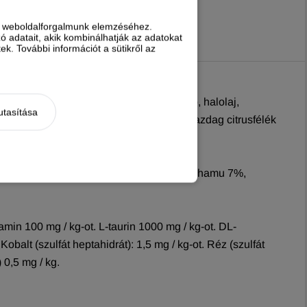
nt weboldalforgalmunk elemzéséhez.
 adatait, akik kombinálhatják az adatokat
k. További információt a sütikről az
 hidrolizált csirkemáj 5%-, hal-, cékla pép, halolaj,
utasítása
0,1%), nátrium-foszfát, bioflavonoidban gazdag citrusfélék
rs rost 2%, a teljes élelmi rost 6%, nyers hamu 7%,
amin 100 mg / kg-ot. L-taurin 1000 mg / kg-ot. DL-
obalt (szulfát heptahidrát): 1,5 mg / kg-ot. Réz (szulfát
 0,5 mg / kg.