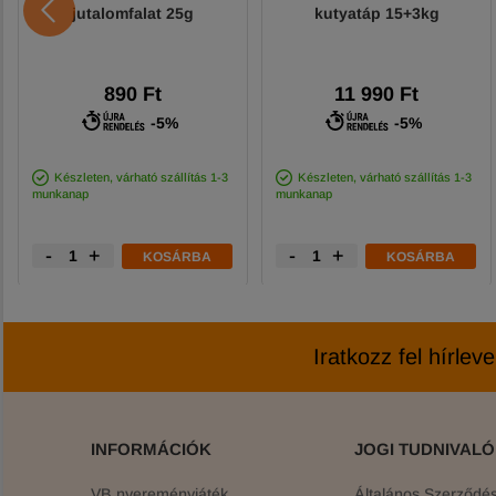
jutalomfalat 25g
kutyatáp 15+3kg
890 Ft
11 990 Ft
-5%
-5%
Készleten, várható szállítás 1-3
Készleten, várható szállítás 1-3
munkanap
munkanap
-
+
-
+
KOSÁRBA
KOSÁRBA
Iratkozz fel hírlev
INFORMÁCIÓK
JOGI TUDNIVAL
VB nyereményjáték
Általános Szerződési