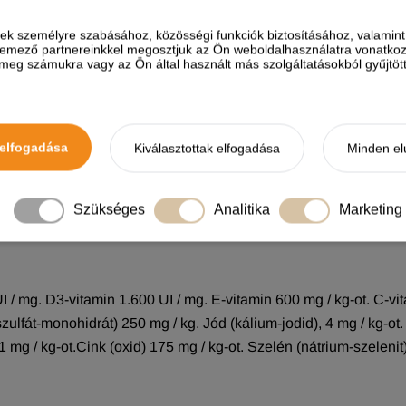
őség és a bélflóra optimalizálásához.
s cicáknak is.
ések személyre szabásához, közösségi funkciók biztosításához, valami
elemező partnereinkkel megosztjuk az Ön weboldalhasználatra vonatkozó
eg számukra vagy az Ön által használt más szolgáltatásokból gyűjtötte
ÖSSZETÉTEL
t baromfihús (30%), csirkezsír, kukorica, kukorica glutén, élesztő,
elfogadása
Kiválasztottak elfogadása
Minden el
orrás frukto-oligoszacharidok) (0,1%), mannanooligosaccharidok (
Szükséges
Analitika
Marketing
ok 18%,omega 6 zsírsav : 3,75%, omega 3 zsírsavak : 0,75%, nye
I / mg. D3-vitamin 1.600 UI / mg. E-vitamin 600 mg / kg-ot. C-vit
ulfát-monohidrát) 250 mg / kg. Jód (kálium-jodid), 4 mg / kg-ot. K
 mg / kg-ot.Cink (oxid) 175 mg / kg-ot. Szelén (nátrium-szelenit)