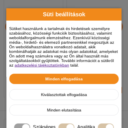
Süti beállítások
Vitakraft Poésie Macska
Vitakraft Poésie Macska
Alutál Csirke & Pulyka
Alutál Tészta &
Sütiket használunk a tartalmak és hirdetések személyre
szabásához, közösségi funkciók biztosításához, valamint
Szószban 85g
Paradicsomszósz 85g
weboldalforgalmunk elemzéséhez. Ezenkívül közösségi
média-, hirdető- és elemező partnereinkkel megosztjuk az
Ön weboldalhasználatra vonatkozó adatait, akik
310
Ft
310
Ft
kombinálhatják az adatokat más olyan adatokkal, amelyeket
390 Ft
390 Ft
Ön adott meg számukra vagy az Ön által használt más
szolgáltatásokból gyűjtöttek. További információt a sütikről
-5%
-5%
az
adatkezelési tájékoztatónkban
talál.
Készleten, várható szállítás 1-3
Készleten, várható szállítás 1-3
munkanap
munkanap
Minden elfogadása
-
+
-
+
KOSÁRBA
KOSÁRBA
Kiválasztottak elfogadása
NEKED AJÁNLJUK
Minden elutasítása
Szükséges
Analitika