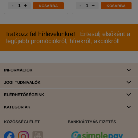
-
+
-
+
KOSÁRBA
KOSÁRBA
Iratkozz fel hírlevelünkre!
Értesülj elsőként a
legújabb promóciókról, hírekről, akciókról!
INFORMÁCIÓK
JOGI TUDNIVALÓK
ELÉRHETŐSÉGEINK
KATEGÓRIÁK
KÖZÖSSÉGI ÉLET
BANKKÁRTYÁS FIZETÉS