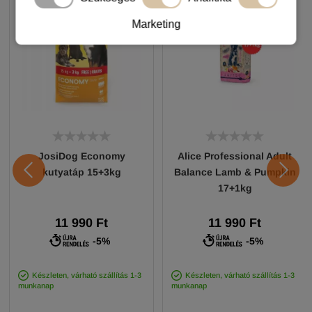
Marketing
JosiDog Economy
Alice Professional Adult
kutyatáp 15+3kg
Balance Lamb & Pumpkin
17+1kg
11 990 Ft
11 990 Ft
-5%
-5%
Készleten, várható szállítás 1-3
Készleten, várható szállítás 1-3
munkanap
munkanap