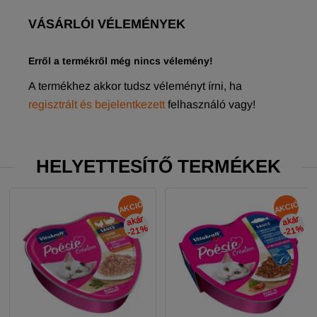
VÁSÁRLÓI VÉLEMÉNYEK
Erről a termékről még nincs vélemény!
A termékhez akkor tudsz véleményt írni, ha
regisztrált és bejelentkezett
felhasználó vagy!
HELYETTESÍTŐ TERMÉKEK
AKCIÓ
AKCIÓ
akár
-21
akár
-21
%
%