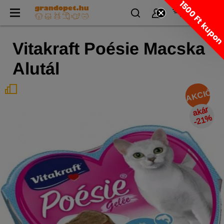
1500 Ft kupo
Vitakraft Poésie Macska
Alutál
AKCIÓ
a
k
ár
-
2
1
%