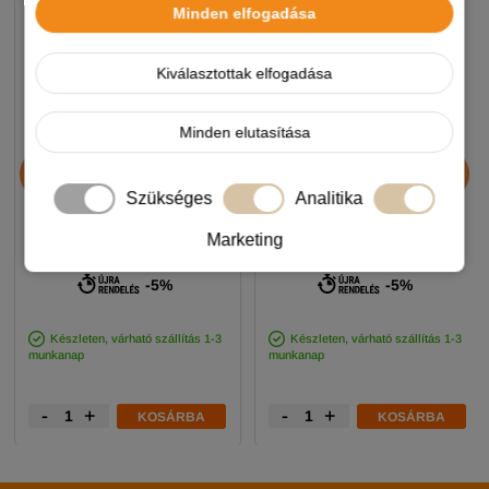
Minden elfogadása
Kiválasztottak elfogadása
Minden elutasítása
Chicopee HNL Protein Bar
JosiDog Economy
jutalomfalat 25g
kutyatáp 15+3kg
Szükséges
Analitika
Marketing
890 Ft
11 990 Ft
-5%
-5%
Készleten, várható szállítás 1-3
Készleten, várható szállítás 1-3
munkanap
munkanap
-
+
-
+
KOSÁRBA
KOSÁRBA