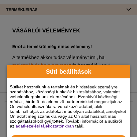
TERMÉKLEÍRÁS
VÁSÁRLÓI VÉLEMÉNYEK
Erről a termékről még nincs vélemény!
A termékhez akkor tudsz véleményt írni, ha
regisztrált és bejelentkezett
felhasználó vagy!
Süti beállítások
Sütiket használunk a tartalmak és hirdetések személyre
NEKED AJÁNLJUK
szabásához, közösségi funkciók biztosításához, valamint
weboldalforgalmunk elemzéséhez. Ezenkívül közösségi
média-, hirdető- és elemező partnereinkkel megosztjuk az
Ön weboldalhasználatra vonatkozó adatait, akik
kombinálhatják az adatokat más olyan adatokkal, amelyeket
Ön adott meg számukra vagy az Ön által használt más
szolgáltatásokból gyűjtöttek. További információt a sütikről
az
adatkezelési tájékoztatónkban
talál.