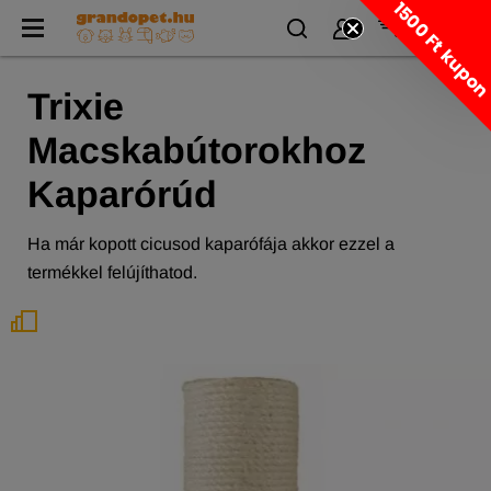
1500 Ft kupo
Trixie
Macskabútorokhoz
Kaparórúd
Ha már kopott cicusod kaparófája akkor ezzel a
termékkel felújíthatod.