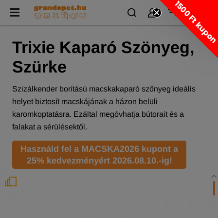
1500 Ft kupo
Trixie Kaparó Szönyeg,
Szürke
Szizálkender borítású macskakaparó szőnyeg ideális
helyet biztosít macskájának a házon belüli
karomkoptatásra. Ezáltal megóvhatja bútorait és a
falakat a sérülésektől.
Használd fel a MACSKA2026 kupont a
25% kedvezményért 2026.08.10.-ig!