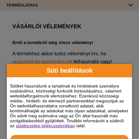
TERMÉKLEÍRÁS
VÁSÁRLÓI VÉLEMÉNYEK
Erről a termékről még nincs vélemény!
A termékhez akkor tudsz véleményt írni, ha
regisztrált és bejelentkezett
felhasználó vagy!
Süti beállítások
Sütiket használunk a tartalmak és hirdetések személyre
NEKED AJÁNLJUK
szabásához, közösségi funkciók biztosításához, valamint
weboldalforgalmunk elemzéséhez. Ezenkívül közösségi
média-, hirdető- és elemező partnereinkkel megosztjuk az
Ön weboldalhasználatra vonatkozó adatait, akik
kombinálhatják az adatokat más olyan adatokkal, amelyeket
Ön adott meg számukra vagy az Ön által használt más
szolgáltatásokból gyűjtöttek. További információt a sütikről
az
adatkezelési tájékoztatónkban
talál.