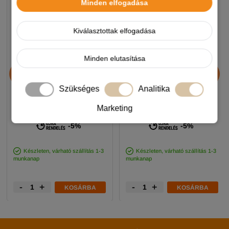
Minden elfogadása
Kiválasztottak elfogadása
Minden elutasítása
Chicopee HNL Protein Bar
Alice Professional Adult
jutalomfalat 25g
Balance Lamb & Pumpkin
17+1kg
Szükséges
Analitika
Marketing
890 Ft
11 990 Ft
-5%
-5%
Készleten, várható szállítás 1-3
Készleten, várható szállítás 1-3
munkanap
munkanap
-
+
-
+
KOSÁRBA
KOSÁRBA