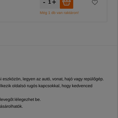
-
+
Még 1 db van raktáron!
si eszközön, legyen az autó, vonat, hajó vagy repülőgép.
elkezik oldalsó rugós kapcsokkal, hogy kedvenced
levegőt lélegezhet be.
ásárolhatók.