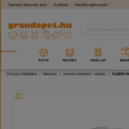
Tartósan alacsony áron
Szállítás
Vásárlói tájékoztató
Panaszkezelés
Kutyafajták
Macskafajták
KUTYA
MACSKA
KISÁLLAT
MAD
Vissza a főoldalra
|
Macska
|
macska hordozó - utazás
|
Szállító 