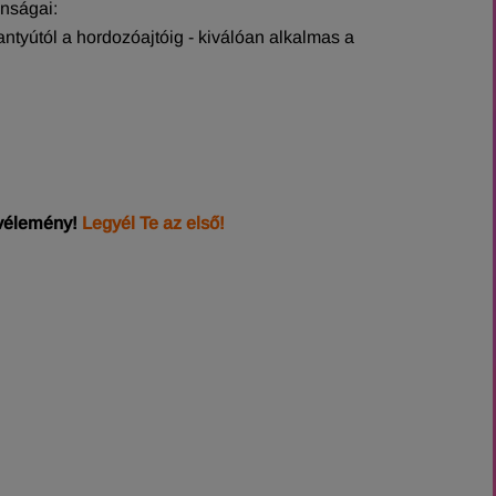
onságai:
gantyútól a hordozóajtóig - kiválóan alkalmas a
 vélemény!
Legyél Te az első!