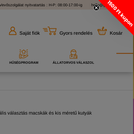
1500 Ft kupo
Vevőszolgálat nyitvatartás : H-P: 08:00-17:00-ig
hello@grandopet.hu
Gyors rendelés
Kosár
Saját fiók
HŰSÉGPROGRAM
ÁLLATORVOS VÁLASZOL
eális választás macskák és kis méretű kutyák