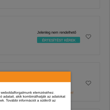
Jelenleg nem rendelhető
ÉRTESÍTÉST KÉREK
-
+
nt weboldalforgalmunk elemzéséhez.
Még 1 db van raktáron!
 adatait, akik kombinálhatják az adatokat
k. További információt a sütikről az