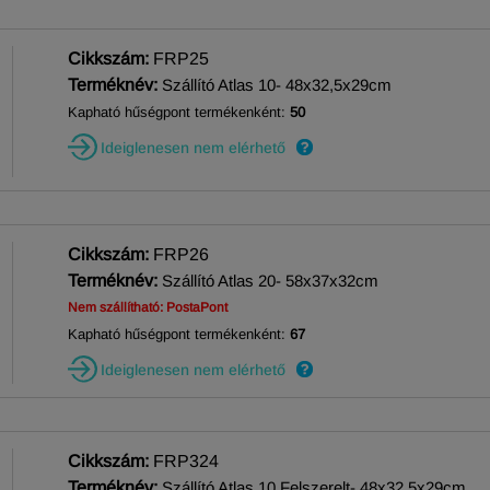
Cikkszám:
FRP25
Terméknév:
Szállító Atlas 10- 48x32,5x29cm
Kapható hűségpont termékenként:
50
Ideiglenesen nem elérhető
Cikkszám:
FRP26
Terméknév:
Szállító Atlas 20- 58x37x32cm
Nem szállítható: PostaPont
Kapható hűségpont termékenként:
67
Ideiglenesen nem elérhető
Cikkszám:
FRP324
Terméknév:
Szállító Atlas 10 Felszerelt- 48x32,5x29cm