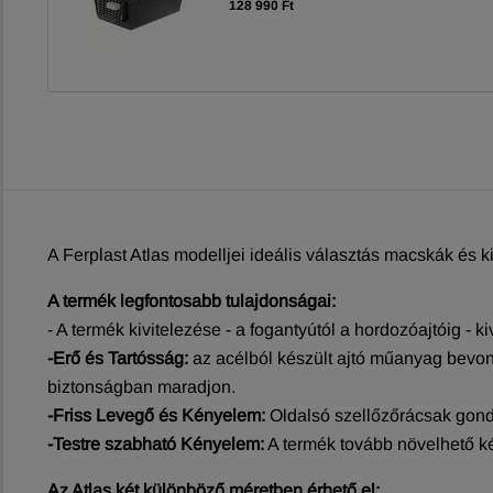
128 990 Ft
A Ferplast Atlas modelljei ideális választás macskák és k
A termék legfontosabb tulajdonságai:
- A termék kivitelezése - a fogantyútól a hordozóajtóig -
-Erő és Tartósság:
az acélból készült ajtó műanyag bevon
biztonságban maradjon.
-Friss Levegő és Kényelem:
Oldalsó szellőzőrácsak gondo
-Testre szabható Kényelem:
A termék tovább növelhető k
Az Atlas két különböző méretben érhető el: