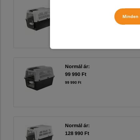
Normál ár:
83 490 Ft
Minden 
83 490 Ft
Normál ár:
99 990 Ft
99 990 Ft
Normál ár:
128 990 Ft