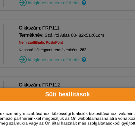
Ideiglenesen nem elérhető
Cikkszám:
FRP111
Terméknév:
Szállító Atlas 80- 82x51x61cm
Nem szállítható: PostaPont
Kapható hűségpont termékenként:
282
Ideiglenesen nem elérhető
Cikkszám:
FRP112
Terméknév:
Szállító Atlas 100- 100x60x66cm
Süti beállítások
Nem szállítható: PostaPont
Kapható hűségpont termékenként:
365
ések személyre szabásához, közösségi funkciók biztosításához, valami
Készleten, várható szállítás 1-3 munkanap
elemező partnereinkkel megosztjuk az Ön weboldalhasználatra vonatkozó
eg számukra vagy az Ön által használt más szolgáltatásokból gyűjtötte