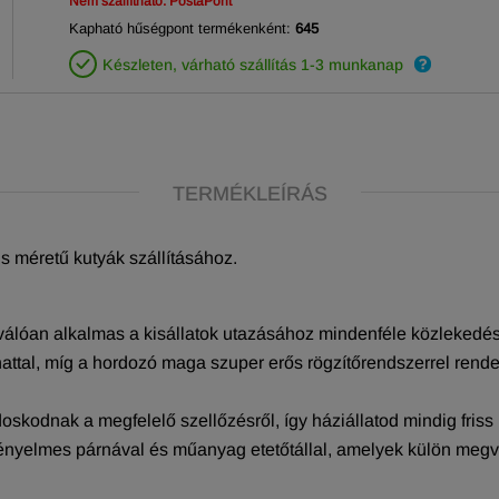
Nem szállítható: PostaPont
Kapható hűségpont termékenként:
645
Készleten, várható szállítás 1-3 munkanap
TERMÉKLEÍRÁS
is méretű kutyák szállításához.
 kiválóan alkalmas a kisállatok utazásához mindenféle közlekedé
attal, míg a hordozó maga szuper erős rögzítőrendszerrel rend
skodnak a megfelelő szellőzésről, így háziállatod mindig friss 
ényelmes párnával és műanyag etetőtállal, amelyek külön megv