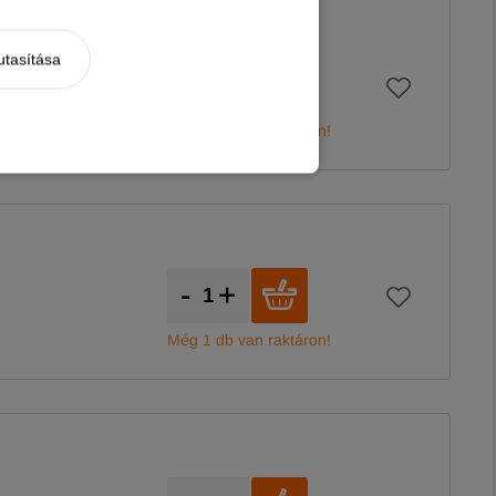
utasítása
-
+
Még 1 db van raktáron!
-
+
Még 1 db van raktáron!