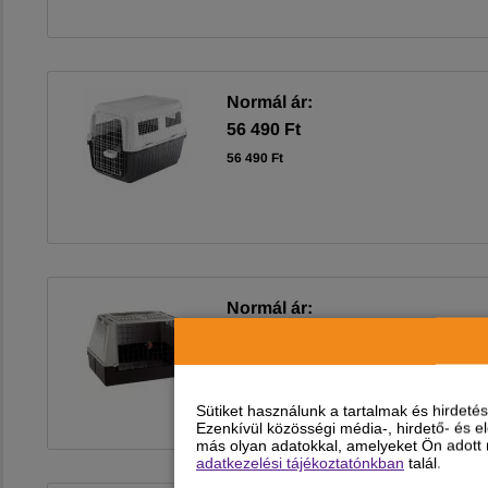
Normál ár:
56 490 Ft
56 490 Ft
Normál ár:
72 990 Ft
72 990 Ft
Sütiket használunk a tartalmak és hirdet
Ezenkívül közösségi média-, hirdető- és 
más olyan adatokkal, amelyeket Ön adott m
adatkezelési tájékoztatónkban
talál.