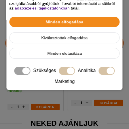
szolgáltatásokból gyűjtöttek. További információt a sütikről
az
adatkezelési tájékoztatónkban
talál.
Minden elfogadása
Gulliver Szállító 3
Trixie Szállító box Capri 3,
Kiválasztottak elfogadása
61x40x38cm Green Line
Nyitott, S: 40x38x61cm
Sötétszürke/Szürke
Sötétszürke/Világosszürke
Minden elutasítása
9 890 Ft
15 490 Ft
-5%
Szükséges
Analitika
Felhasználható kupon:
MACSKA2026
Marketing
Készleten, várható szállítás 1-3
Készleten, várható szállítás 1-3
munkanap
munkanap
-
+
KOSÁRBA
-
+
KOSÁRBA
NEKED AJÁNLJUK