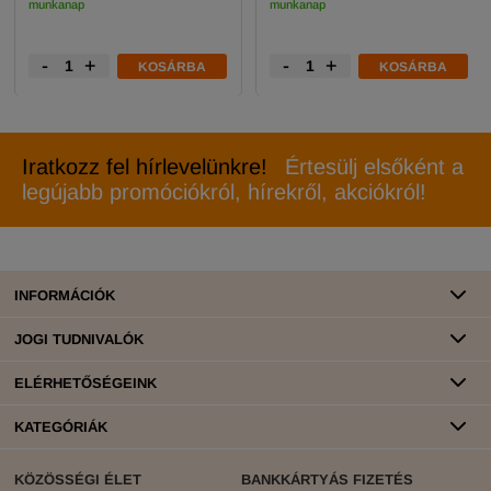
munkanap
munkanap
-
+
-
+
KOSÁRBA
KOSÁRBA
Iratkozz fel hírlevelünkre!
Értesülj elsőként a
legújabb promóciókról, hírekről, akciókról!
INFORMÁCIÓK
JOGI TUDNIVALÓK
ELÉRHETŐSÉGEINK
KATEGÓRIÁK
KÖZÖSSÉGI ÉLET
BANKKÁRTYÁS FIZETÉS