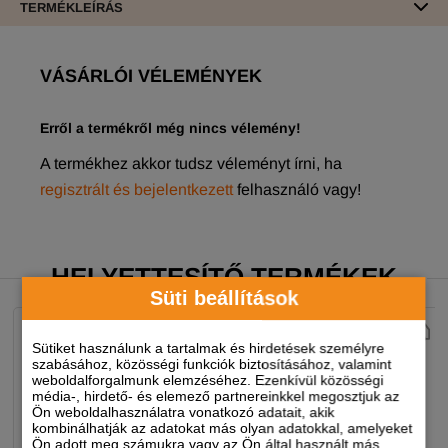
TERMÉKLEÍRÁS
VÁSÁRLÓI VÉLEMÉNYEK
Erről a termékről még nincs vélemény!
A termékhez akkor tudsz véleményt írni, ha
regisztrált és bejelentkezett
felhasználó vagy!
HELYETTESÍTŐ TERMÉKEK
Süti beállítások
Sütiket használunk a tartalmak és hirdetések személyre
szabásához, közösségi funkciók biztosításához, valamint
weboldalforgalmunk elemzéséhez. Ezenkívül közösségi
média-, hirdető- és elemező partnereinkkel megosztjuk az
Ön weboldalhasználatra vonatkozó adatait, akik
kombinálhatják az adatokat más olyan adatokkal, amelyeket
Ön adott meg számukra vagy az Ön által használt más