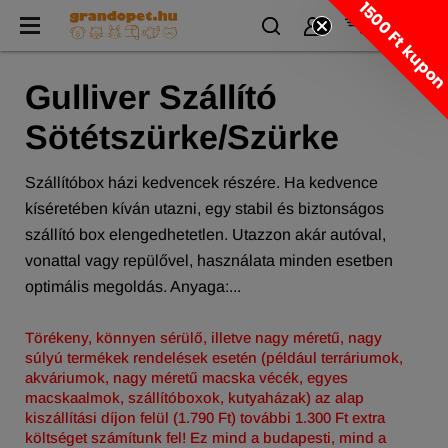
1500 Ft kupo
Gulliver Szállító
Sötétszürke/Szürke
Szállítóbox házi kedvencek részére. Ha kedvence
kíséretében kíván utazni, egy stabil és biztonságos
szállító box elengedhetetlen. Utazzon akár autóval,
vonattal vagy repülővel, használata minden esetben
optimális megoldás. Anyaga:...
Törékeny, könnyen sérülő, illetve nagy méretű, nagy
súlyú termékek rendelések esetén (például terráriumok,
akváriumok, nagy méretű macska vécék, egyes
macskaalmok, szállítóboxok, kutyaházak) az alap
kiszállítási díjon felül (1.790 Ft) további 1.300 Ft extra
költséget számítunk fel! Ez mind a budapesti, mind a