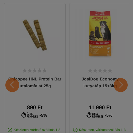
Chicopee HNL Protein Bar
JosiDog Economy
jutalomfalat 25g
kutyatáp 15+3kg
890 Ft
11 990 Ft
-5%
-5%
Készleten, várható szállítás 1-3
Készleten, várható szállítás 1-3