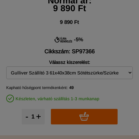
Normál ár:
9 890 Ft
9 890 Ft
-5%
Cikkszám: SP97366
Válassz kiszerelést:
Kapható hűségpont termékenként:
49
Készleten, várható szállítás 1-3 munkanap
-
+