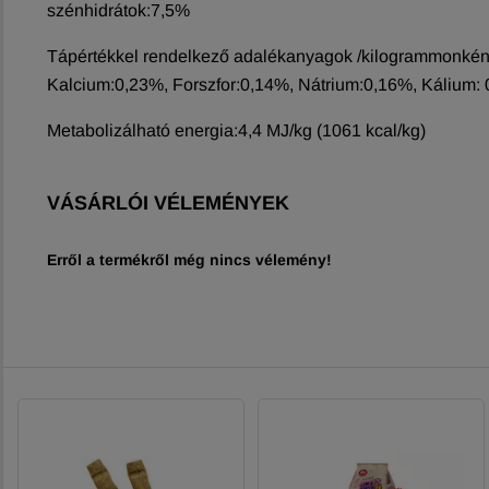
szénhidrátok:7,5%
Tápértékkel rendelkező adalékanyagok /kilogrammonként
Kalcium:0,23%, Forszfor:0,14%, Nátrium:0,16%, Kálium: 
Metabolizálható energia:4,4 MJ/kg (1061 kcal/kg)
VÁSÁRLÓI VÉLEMÉNYEK
Erről a termékről még nincs vélemény!