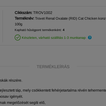
Cikkszám:
TROV1002
Terméknév:
Trovet Renal Oxalate (RID) Cat Chicken konz
100g
Kapható hűségpont termékenként:
4
Készleten, várható szállítás 1-3 munkanap
TERMÉKLEÍRÁS
cskák részére.
fejlesztett táp, mely csökkentett fehérjetartalma révén tehermen
nosav igényét.
nak megelőzését segíti elő,