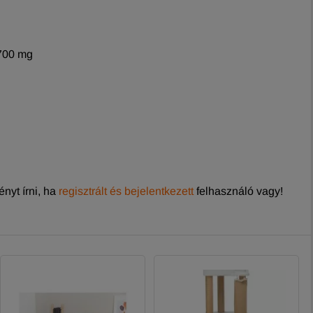
1700 mg
nyt írni, ha
regisztrált és bejelentkezett
felhasználó vagy!