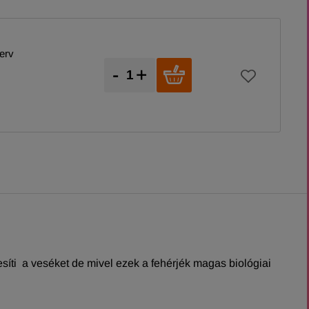
erv
-
+
tesíti a veséket de mivel ezek a fehérjék magas biológiai