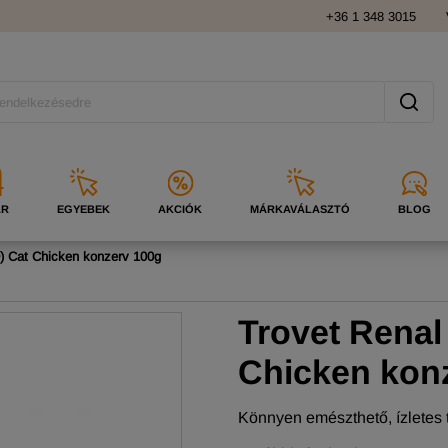
+36 1 348 3015
ÁR
EGYEBEK
AKCIÓK
MÁRKAVÁLASZTÓ
BLOG
D) Cat Chicken konzerv 100g
Trovet Renal
Chicken kon
Könnyen emészthető, ízletes t