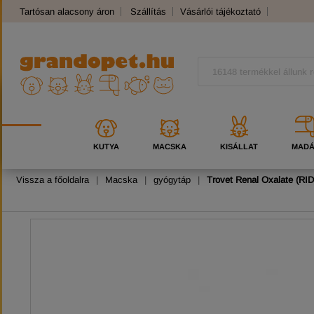
Tartósan alacsony áron
Szállítás
Vásárlói tájékoztató
Panaszkezelés
Kutyafajták
Macskafajták
KUTYA
MACSKA
KISÁLLAT
MAD
Vissza a főoldalra
|
Macska
|
gyógytáp
|
Trovet Renal Oxalate (RI