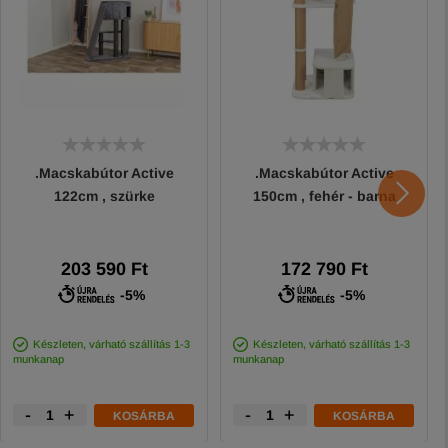
.Macskabútor Active
.Macskabútor Active
122cm , szürke
150cm , fehér - barna
203 590 Ft
172 790 Ft
-5%
-5%
Készleten, várható szállítás 1-3
Készleten, várható szállítás 1-3
munkanap
munkanap
-
+
-
+
KOSÁRBA
KOSÁRBA