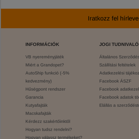
Iratkozz fel hírlev
INFORMÁCIÓK
JOGI TUDNIVAL
VB nyereményjáték
Általános Szerződési
Miért a Grandopet?
Szállítási feltételek
AutoShip funkció (-5%
Adatkezelési tájékoz
kedvezmény)
Facebook ÁSZF
Hűségpont rendszer
Facebook adatkezelé
Garancia
Facebook adatok tö
Kutyafajták
Elállás a szerződést
Macskafajták
Kérdezz szakértőinktől
Hogyan tudsz rendelni?
Hogyan válassz termékeket?