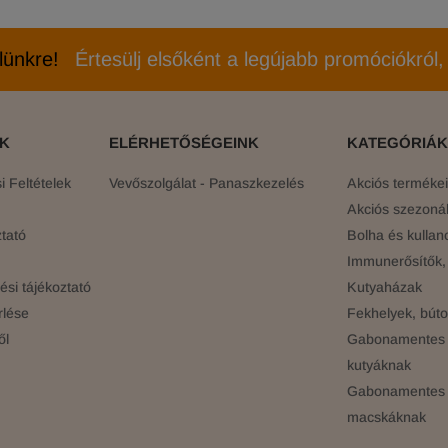
elünkre!
Értesülj elsőként a legújabb promóciókról, 
ÓK
ELÉRHETŐSÉGEINK
KATEGÓRIÁK
 Feltételek
Vevőszolgálat - Panaszkezelés
Akciós terméke
Akciós szezonál
tató
Bolha és kullan
Immunerősítők, 
si tájékoztató
Kutyaházak
rlése
Fekhelyek, búto
ől
Gabonamentes 
kutyáknak
Gabonamentes 
macskáknak