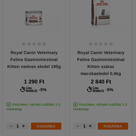
Royal Canin Veterinary
Royal Canin Veterinary
Feline Gastrointestinal
Feline Gastrointestinal
Kitten nedves eledel 195g
Kitten száraz
macskaeledel 0,4kg
1 290 Ft
2 840 Ft
-5%
-5%
Készleten, várható szállítás 1-3
Készleten, várható szállítás 1-3
munkanap
munkanap
-
+
-
+
KOSÁRBA
KOSÁRBA