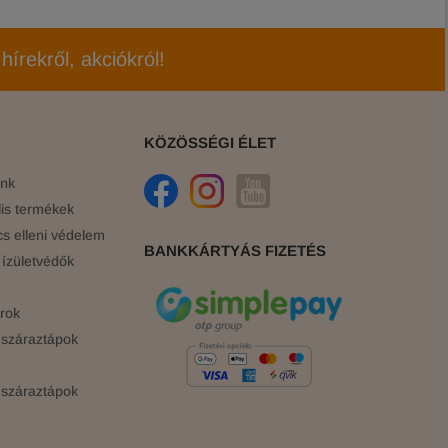
hírekről, akciókról!
KÖZÖSSÉGI ÉLET
ink
is termékek
cs elleni védelem
BANKKÁRTYÁS FIZETÉS
ízületvédők
rok
száraztápok
száraztápok