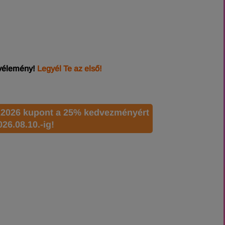
 vélemény!
Legyél Te az első!
2026 kupont a 25% kedvezményért
026.08.10.-ig!