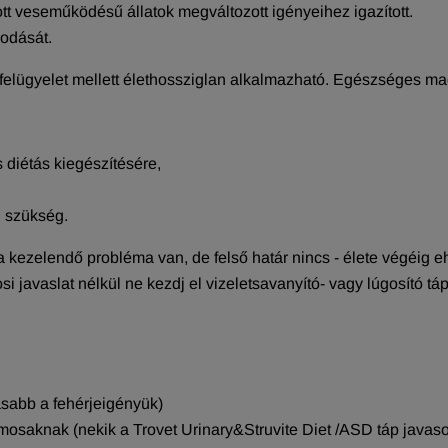
t veseműködésű állatok megváltozott igényeihez igazított.
sodását.
 felügyelet mellett élethossziglan alkalmazható. Egészséges ma
 diétás kiegészítésére,
n szükség.
 kezelendő probléma van, de felső határ nincs - élete végéig eh
osi javaslat nélkül ne kezdj el vizeletsavanyító- vagy lúgosító 
sabb a fehérjeigényük)
osaknak (nekik a Trovet Urinary&Struvite Diet /ASD táp javaso