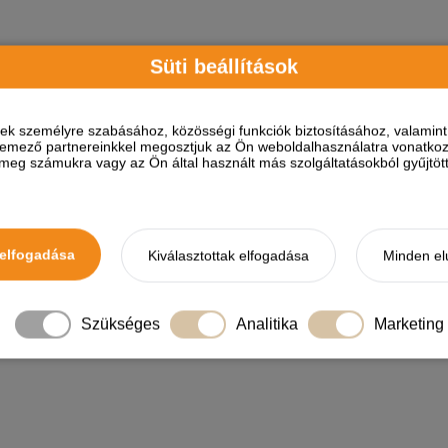
Süti beállítások
Adagolási útmutató (napi adag)
Testtömeg/kg
2
3
4
5
6
ések személyre szabásához, közösségi funkciók biztosításához, valami
Min. /g
110
150
170
210
230
elemező partnereinkkel megosztjuk az Ön weboldalhasználatra vonatkozó
Max./g
130
175
210
250
275
eg számukra vagy az Ön által használt más szolgáltatásokból gyűjtötte
ÖSSZETÉTEL
elfogadása
Kiválasztottak elfogadása
Minden el
sványi anyagok, élesztő, fermentált rizs.
Szükséges
Analitika
Marketing