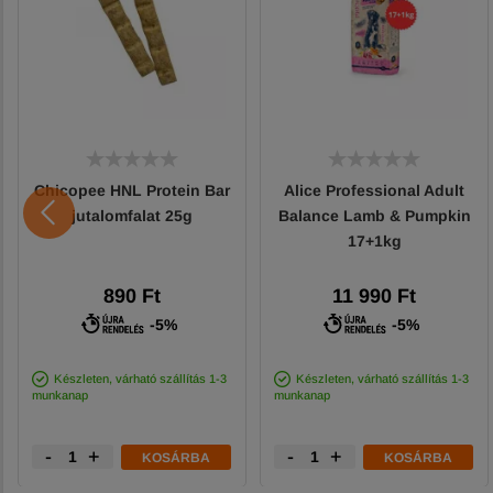
Chicopee HNL Protein Bar
Alice Professional Adult
jutalomfalat 25g
Balance Lamb & Pumpkin
17+1kg
890 Ft
11 990 Ft
-5%
-5%
Készleten, várható szállítás 1-3
Készleten, várható szállítás 1-3
munkanap
munkanap
-
+
-
+
KOSÁRBA
KOSÁRBA