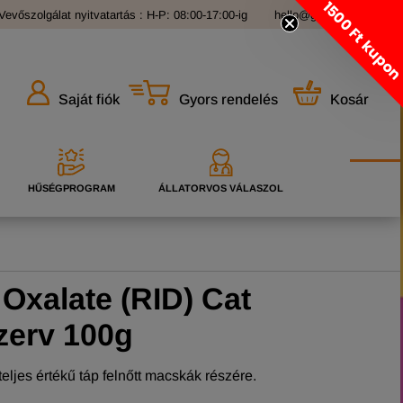
1500 Ft kupo
Vevőszolgálat nyitvatartás : H-P: 08:00-17:00-ig
hello@grandopet.hu
Gyors rendelés
Kosár
Saját fiók
HŰSÉGPROGRAM
ÁLLATORVOS VÁLASZOL
 Oxalate (RID) Cat
zerv 100g
eljes értékű táp felnőtt macskák részére.