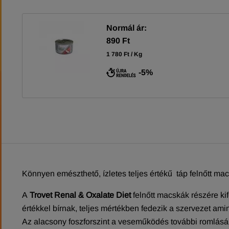
Normál ár:
890 Ft
1 780 Ft / Kg
-5%
Könnyen emészthető, ízletes teljes értékű táp felnőtt ma
A
Trovet Renal & Oxalate Diet
felnőtt macskák részére ki
értékkel bírnak, teljes mértékben fedezik a szervezet ami
Az alacsony foszforszint a veseműködés további romlásá