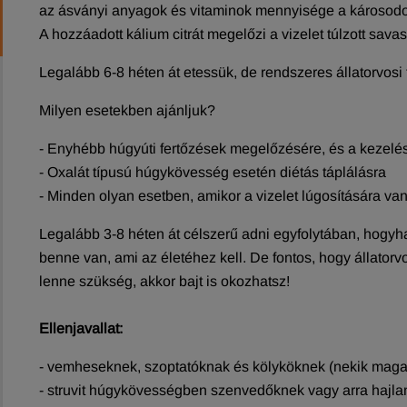
az ásványi anyagok és vitaminok mennyisége a károsodot
A hozzáadott kálium citrát megelőzi a vizelet túlzott sava
Legalább 6-8 héten át etessük, de rendszeres állatorvosi
Milyen esetekben ajánljuk?
- Enyhébb húgyúti fertőzések megelőzésére, és a kezelés
- Oxalát típusú húgykövesség esetén diétás táplálásra
- Minden olyan esetben, amikor a vizelet lúgosítására va
Legalább 3-8 héten át célszerű adni egyfolytában, hogyha
benne van, ami az életéhez kell. De fontos, hogy állatorv
lenne szükség, akkor bajt is okozhatsz!
Ellenjavallat:
- vemheseknek, szoptatóknak és kölyköknek (nekik maga
- struvit húgykövességben szenvedőknek vagy arra hajlam