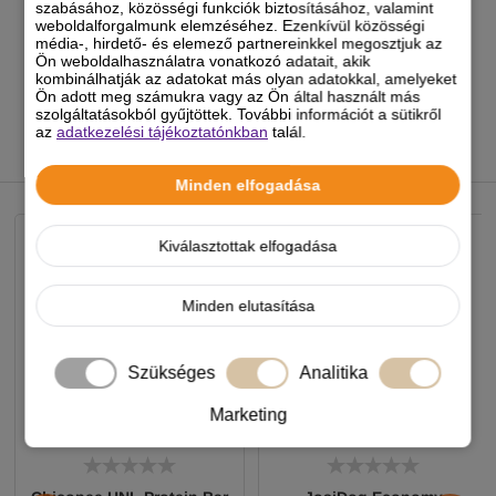
szabásához, közösségi funkciók biztosításához, valamint
Erről a termékről még nincs vélemény!
weboldalforgalmunk elemzéséhez. Ezenkívül közösségi
média-, hirdető- és elemező partnereinkkel megosztjuk az
A termékhez akkor tudsz véleményt írni, ha
Ön weboldalhasználatra vonatkozó adatait, akik
kombinálhatják az adatokat más olyan adatokkal, amelyeket
regisztrált és bejelentkezett
felhasználó vagy!
Ön adott meg számukra vagy az Ön által használt más
szolgáltatásokból gyűjtöttek. További információt a sütikről
az
adatkezelési tájékoztatónkban
talál.
NEKED AJÁNLJUK
Minden elfogadása
Kiválasztottak elfogadása
Minden elutasítása
Szükséges
Analitika
Marketing