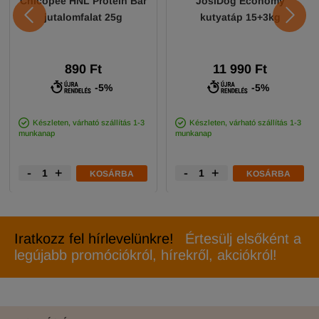
Chicopee HNL Protein Bar
JosiDog Economy
jutalomfalat 25g
kutyatáp 15+3kg
890 Ft
11 990 Ft
-5%
-5%
Készleten, várható szállítás 1-3
Készleten, várható szállítás 1-3
munkanap
munkanap
-
+
-
+
KOSÁRBA
KOSÁRBA
Iratkozz fel hírlevelünkre!
Értesülj elsőként a
legújabb promóciókról, hírekről, akciókról!