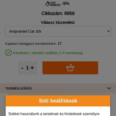
-5%
Cikkszám: 9956
Válassz kiszerelést:
Kapható hűségpont termékenként:
17
Készleten, várható szállítás 1-3 munkanap
-
+
TERMÉKLEÍRÁS
Süti beállítások
VÁSÁRLÓI VÉLEMÉNYEK
Sütiket használunk a tartalmak és hirdetések személyre