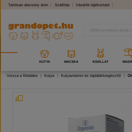
Tartósan alacsony áron
Szállítás
Vásárlói tájékoztató
Panaszkezelés
Kutyafajták
Macskafajták
KUTYA
MACSKA
KISÁLLAT
MAD
Vissza a főoldalra
|
Kutya
|
Kutyavitamin és táplálékkiegészítő
|
Or