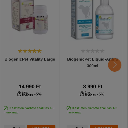
BiogenicPet Vitality Large
BiogenicPet Liquid-Arthro
300ml
14 990 Ft
8 990 Ft
-5%
-5%
Készleten, várható szállítás 1-3
Készleten, várható szállítás 1-3
munkanap
munkanap