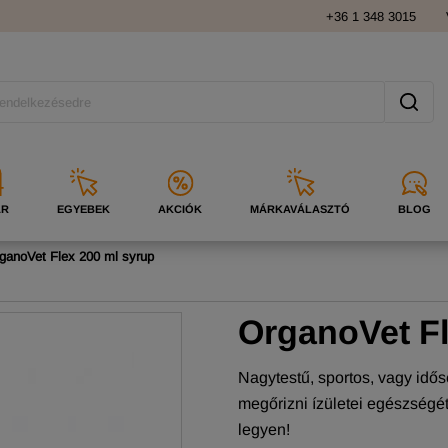
+36 1 348 3015
ÁR
EGYEBEK
AKCIÓK
MÁRKAVÁLASZTÓ
BLOG
ganoVet Flex 200 ml syrup
OrganoVet F
Nagytestű, sportos, vagy idő
megőrizni ízületei egészség
legyen!