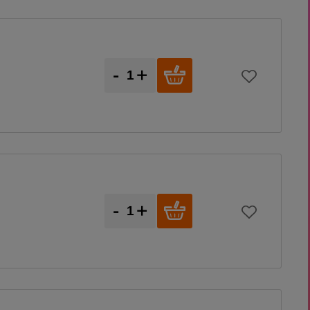
-
+
-
+