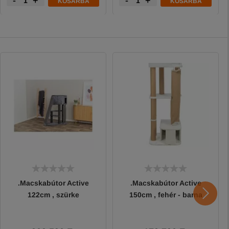
-
+
-
+
KOSÁRBA
KOSÁRBA
.Macskabútor Active
.Macskabútor Active
122cm , szürke
150cm , fehér - barna