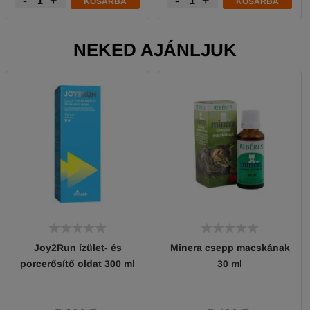
-
+
-
+
KOSÁRBA
KOSÁRBA
NEKED AJÁNLJUK
Joy2Run ízület- és
Minera csepp macskának
porcerősítő oldat 300 ml
30 ml