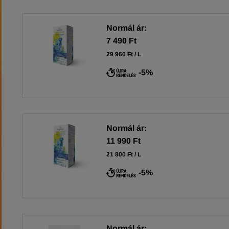
Normál ár:
7 490 Ft
29 960 Ft / L
-5%
Normál ár:
11 990 Ft
21 800 Ft / L
-5%
Normál ár: