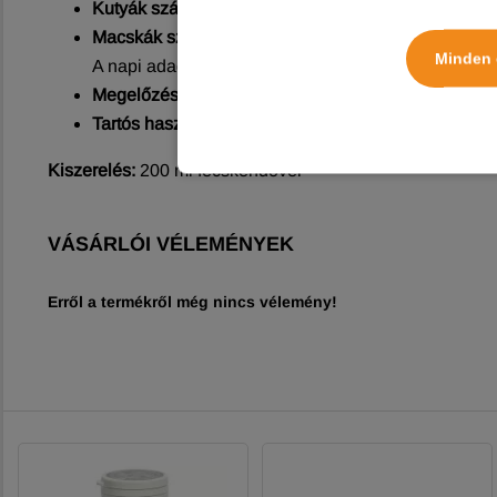
Kutyák számára
: 5 ml / 20 ttkg, szájon át.
Macskák számára
: 5 ml / állat, szájon át.
Minden 
A napi adagot 2-3 részre osztva közvetlenül a szájür
Megelőzés
: 3 hónapos alkalmazás után 1 hónapos 
Tartós használat
: szükség esetén élethosszig alkal
Kiszerelés:
200 ml fecskendővel
VÁSÁRLÓI VÉLEMÉNYEK
Erről a termékről még nincs vélemény!