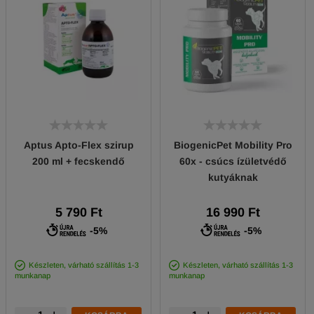
Aptus Apto-Flex szirup
BiogenicPet Mobility Pro
200 ml + fecskendő
60x - csúcs ízületvédő
kutyáknak
5 790 Ft
16 990 Ft
-5%
-5%
Készleten, várható szállítás 1-3
Készleten, várható szállítás 1-3
munkanap
munkanap