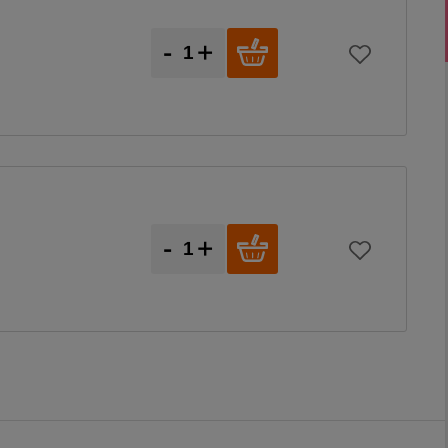
-
+
-
+