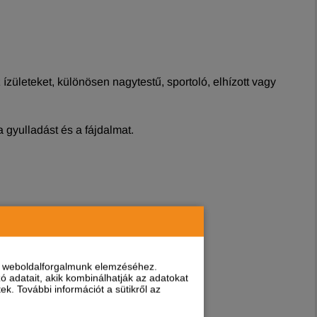
ízületeket, különösen nagytestű, sportoló, elhízott vagy
 gyulladást és a fájdalmat.
nt weboldalforgalmunk elemzéséhez.
 adatait, akik kombinálhatják az adatokat
k. További információt a sütikről az