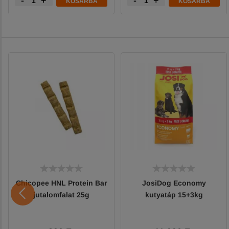
-
+
-
+
KOSÁRBA
KOSÁRBA
Chicopee HNL Protein Bar
JosiDog Economy
jutalomfalat 25g
kutyatáp 15+3kg