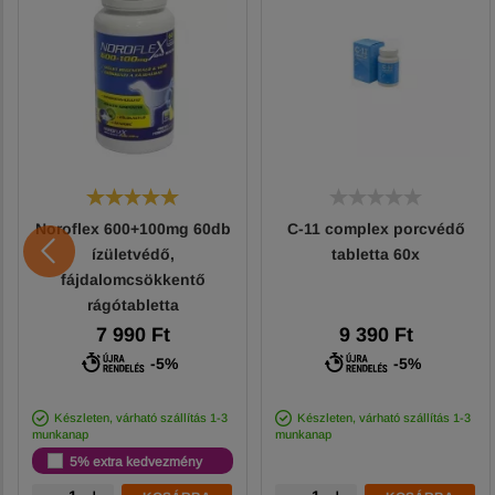
Noroflex 600+100mg 60db
C-11 complex porcvédő
ízületvédő,
tabletta 60x
fájdalomcsökkentő
rágótabletta
7 990 Ft
9 390 Ft
-5%
-5%
Készleten, várható szállítás 1-3
Készleten, várható szállítás 1-3
munkanap
munkanap
5% extra kedvezmény