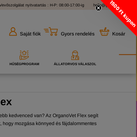
1500 Ft kupo
Vevőszolgálat nyitvatartás : H-P: 08:00-17:00-ig
hello@grandopet.hu
Gyors rendelés
Kosár
Saját fiók
HŰSÉGPROGRAM
ÁLLATORVOS VÁLASZOL
lex
sebb kedvenced van? Az OrganoVet Flex segít
ét, hogy mozgása könnyed és fájdalommentes