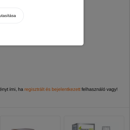
utasítása
nyt írni, ha
regisztrált és bejelentkezett
felhasználó vagy!