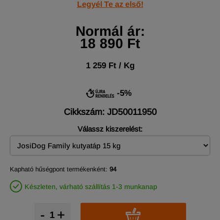
Legyél Te az első!
Normál ár:
18 890 Ft
1 259 Ft / Kg
-5%
Cikkszám: JD50011950
Válassz kiszerelést:
Kapható hűségpont termékenként:
94
Készleten, várható szállítás 1-3 munkanap
-
+