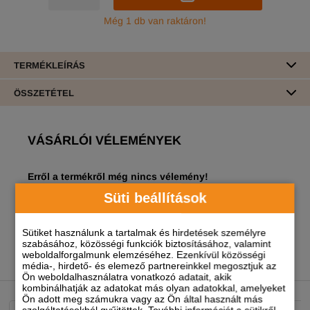
Még 1 db van raktáron!
TERMÉKLEÍRÁS
ÖSSZETÉTEL
VÁSÁRLÓI VÉLEMÉNYEK
Erről a termékről még nincs vélemény!
Süti beállítások
A termékhez akkor tudsz véleményt írni, ha
regisztrált és bejelentkezett
felhasználó vagy!
Sütiket használunk a tartalmak és hirdetések személyre
szabásához, közösségi funkciók biztosításához, valamint
weboldalforgalmunk elemzéséhez. Ezenkívül közösségi
média-, hirdető- és elemező partnereinkkel megosztjuk az
NEKED AJÁNLJUK
Ön weboldalhasználatra vonatkozó adatait, akik
kombinálhatják az adatokat más olyan adatokkal, amelyeket
Ön adott meg számukra vagy az Ön által használt más
szolgáltatásokból gyűjtöttek. További információt a sütikről