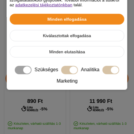
az
adatkezelési tájékoztatónkban
talál.
Minden elfogadása
Kiválasztottak elfogadása
Minden elutasítása
Szükséges
Analitika
Chicopee HNL Protein Bar
JosiDog Economy
jutalomfalat 25g
kutyatáp 15+3kg
Marketing
890 Ft
11 990 Ft
-5%
-5%
Készleten, várható szállítás 1-3
Készleten, várható szállítás 1-3
munkanap
munkanap