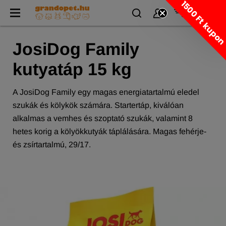
1500 Ft kupo
JosiDog Family
kutyatáp 15 kg
A JosiDog Family egy magas energiatartalmú eledel
szukák és kölykök számára. Startertáp, kiválóan
alkalmas a vemhes és szoptató szukák, valamint 8
hetes korig a kölyökkutyák táplálására. Magas fehérje-
és zsírtartalmú, 29/17.