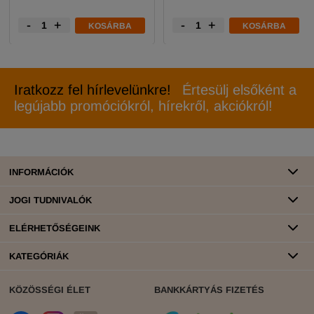
-
+
-
+
KOSÁRBA
KOSÁRBA
Iratkozz fel hírlevelünkre!
Értesülj elsőként a
legújabb promóciókról, hírekről, akciókról!
INFORMÁCIÓK
JOGI TUDNIVALÓK
ELÉRHETŐSÉGEINK
KATEGÓRIÁK
KÖZÖSSÉGI ÉLET
BANKKÁRTYÁS FIZETÉS