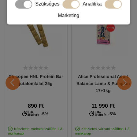
Szükséges
Analitika
Marketing
Chicopee HNL Protein Bar
Alice Professional Adult
jutalomfalat 25g
Balance Lamb & Pumpkin
17+1kg
890 Ft
11 990 Ft
-5%
-5%
Készleten, várható szállítás 1-3
Készleten, várható szállítás 1-3
munkanap
munkanap