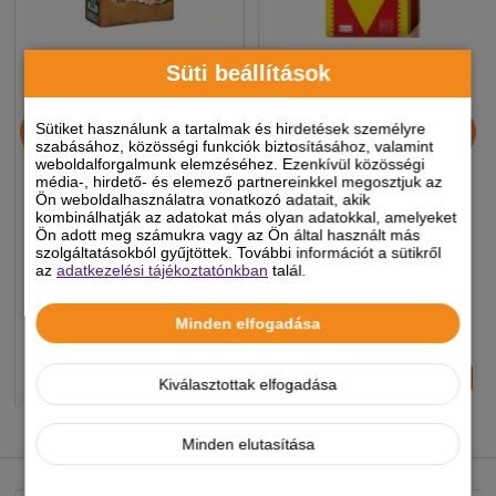
Süti beállítások
Happy&Fit Natural Top
Ecopet Energy Plus
Sütiket használunk a tartalmak és hirdetések személyre
Breeder (Adult Active)
28,5/21,5 15kg
szabásához, közösségi funkciók biztosításához, valamint
12kg
weboldalforgalmunk elemzéséhez. Ezenkívül közösségi
média-, hirdető- és elemező partnereinkkel megosztjuk az
Ön weboldalhasználatra vonatkozó adatait, akik
22 290 Ft
12 740
Ft
kombinálhatják az adatokat más olyan adatokkal, amelyeket
Ön adott meg számukra vagy az Ön által használt más
14 990 Ft
-5%
szolgáltatásokból gyűjtöttek. További információt a sütikről
az
adatkezelési tájékoztatónkban
talál.
-5%
Készleten, várható szállítás 1-3
Készleten, várható szállítás 1-3
munkanap
munkanap
Minden elfogadása
-
+
-
+
KOSÁRBA
KOSÁRBA
Kiválasztottak elfogadása
Minden elutasítása
NEKED AJÁNLJUK