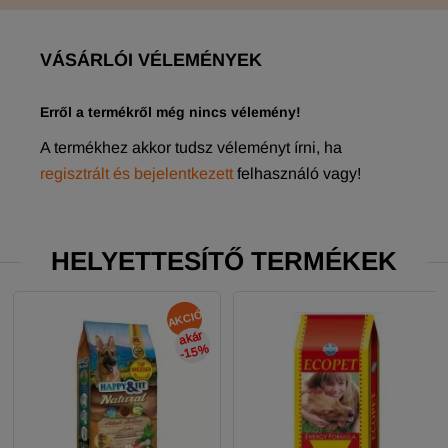
VÁSÁRLÓI VÉLEMÉNYEK
Erről a termékről még nincs vélemény!
A termékhez akkor tudsz véleményt írni, ha
regisztrált és bejelentkezett
felhasználó vagy!
HELYETTESÍTŐ TERMÉKEK
AKCIÓ
akár
-15
%