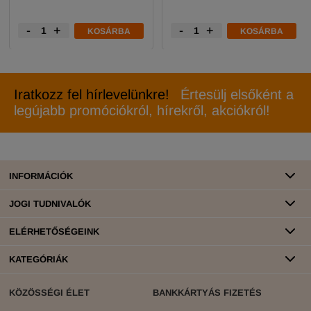
-
+
-
+
KOSÁRBA
KOSÁRBA
Iratkozz fel hírlevelünkre!
Értesülj elsőként a
legújabb promóciókról, hírekről, akciókról!
INFORMÁCIÓK
JOGI TUDNIVALÓK
ELÉRHETŐSÉGEINK
KATEGÓRIÁK
KÖZÖSSÉGI ÉLET
BANKKÁRTYÁS FIZETÉS