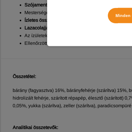
Szójamentes:
a Happy&Fit tápok receptúrája nem ta
Mesterséges aromáktól, illetve búzagluténtól
mente
Minden 
Ízletes összetevőkből:
kiváló minőségű, friss vagy d
Lazacolajjal
, amely jó hatással van a bőrre, illetve 
Az ízületek védelme érdekében
glükozamint és kond
Ellenőrzött gazdaságokból származó összetevők.
Összetétel:
bárány (fagyasztva) 16%, bárányfehérje (szárítva) 15%, b
hidrolizált fehérje, szárított répapép, élesztő (szárított) 
0,05%, yukka (szárítva), zeller (szárítva), paradicsompüré 
Analitikai összetevők: