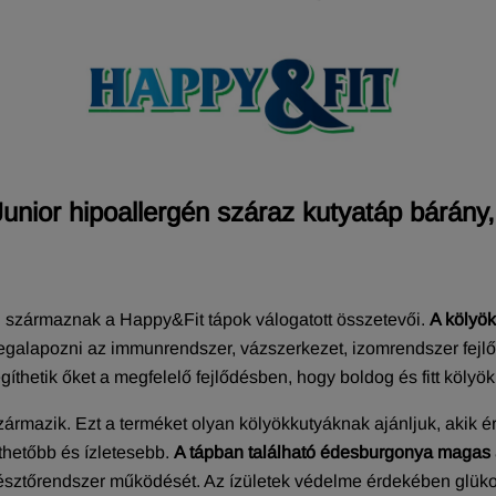
unior hipoallergén száraz kutyatáp bárány
n származnak a Happy&Fit tápok válogatott összetevői.
A kölyök
egalapozni az immunrendszer, vázszerkezet, izomrendszer fejlő
gíthetik őket a megfelelő fejlődésben, hogy boldog és fitt köly
származik. Ezt a terméket olyan kölyökkutyáknak ajánljuk, akik
thetőbb és ízletesebb.
A tápban található édesburgonya magas a
ztőrendszer működését. Az ízületek védelme érdekében glükozam