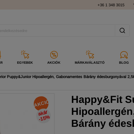
+36 1 348 3015
ÁR
EGYEBEK
AKCIÓK
MÁRKAVÁLASZTÓ
BLOG
rior Puppy&Junior Hipoallergén, Gabonamentes Bárány édesburgonyával 2,5
Happy&Fit S
AKCIÓ
Hipoallergé
a
k
ár
-
1
5
%
Bárány édes