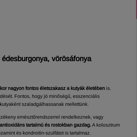
, édesburgonya, vörösáfonya
kor nagyon fontos életszakasz a kutyák életében
is.
dését. Fontos, hogy jó minőségű, esszenciális
ökkutyaként szaladgálhassanak mellettünk.
 érzékeny emésztőrendszerrel rendelkeznek, vagy
ntioxidáns tartalmú és rostokban gazdag.
A kolosztrum
int és kondroitin-szulfátot is tartalmaz.