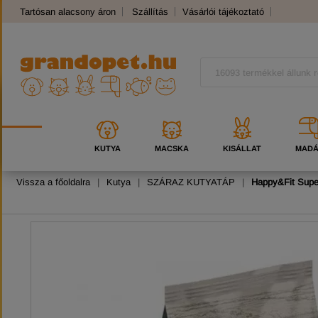
Tartósan alacsony áron
Szállítás
Vásárlói tájékoztató
Panaszkezelés
Kutyafajták
Macskafajták
KUTYA
MACSKA
KISÁLLAT
MAD
Vissza a főoldalra
|
Kutya
|
SZÁRAZ KUTYATÁP
|
Happy&Fit Supe