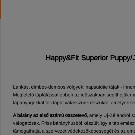
Happy&Fit Superior Puppy/J
Lankás, dimbes-dombos völgyek, napsütötte tájak - inne
Megfelelő táplálással ebben az időszakban segíthejük m
tápanyagokkal teli tápot válasszunk részükre, amelyek se
A bárány az első számú összetevő
, amely Új-Zélandról 
válogatósak. Friss bárányhúsból készült, így a táp emész
támogathatja a szervezet védekezőképességét és az emés