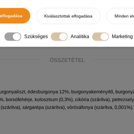
rtalmaz hozzáadott szóját
s
elfogadása
Kiválasztottak elfogadása
Minden el
ehidratált húsokból, illetve igazán különleges összetevőkből, m
szőrzetre
roitin-szulfátot
tartalmaz.
Szükséges
Analitika
Marketing
ÖSSZETÉTEL
urgonyaliszt, édesburgonya 12%, burgonyakeményítő, burgonyafeh
0,7%, borsófehérje, kolosztrum (0,3%), cikória (szárítva), petrezs
(szárítva), sárgarépa (szárítva), vörösáfonya (szárítva, 0,001%).