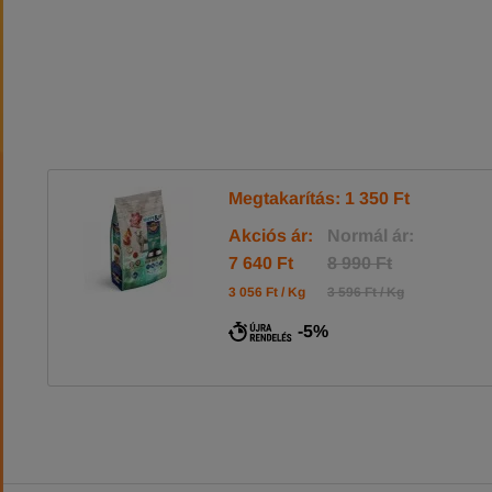
Megtakarítás: 1 350 Ft
Akciós ár:
Normál ár:
7 640 Ft
8 990 Ft
3 056 Ft / Kg
3 596 Ft / Kg
-5%