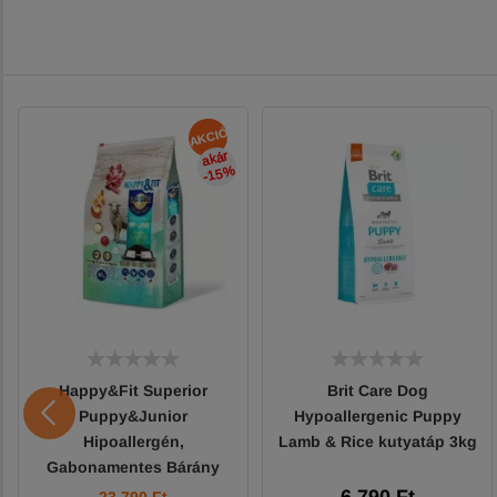
AKCIÓ
akár
-15
%
Happy&Fit Superior
Brit Care Dog
Puppy&Junior
Hypoallergenic Puppy
Hipoallergén,
Lamb & Rice kutyatáp 3kg
Gabonamentes Bárány
édesburgonyával 10kg