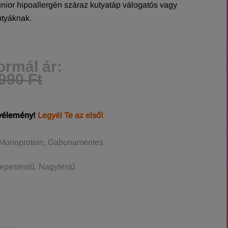
ior hipoallergén száraz kutyatáp válogatós vagy
tyáknak.
ormál ár:
990 Ft
 vélemény!
Legyél Te az első!
 Monoprotein, Gabonamentes
zepestestű, Nagytestű
r