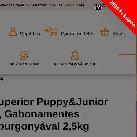
1500 Ft kupo
Vevőszolgálat nyitvatartás : H-P: 08:00-17:00-ig
hello@grandopet.hu
Gyors rendelés
Kosár
Saját fiók
HŰSÉGPROGRAM
ÁLLATORVOS VÁLASZOL
kg
uperior Puppy&Junior
n, Gabonamentes
burgonyával 2,5kg