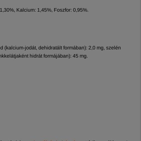
1,30%, Kalcium: 1,45%, Foszfor: 0,95%.
d (kalcium-jodát, dehidratált formában): 2,0 mg, szelén
nkkelátjaként hidrát formájában): 45 mg.