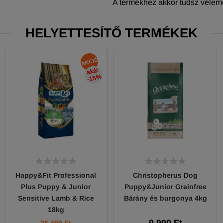
A termékhez akkor tudsz vélemé
HELYETTESÍTŐ TERMÉKEK
AKCIÓ
akár
-15
%
Happy&Fit Professional
Christopherus Dog
Plus Puppy & Junior
Puppy&Junior Grainfree
Sensitive Lamb & Rice
Bárány és burgonya 4kg
18kg