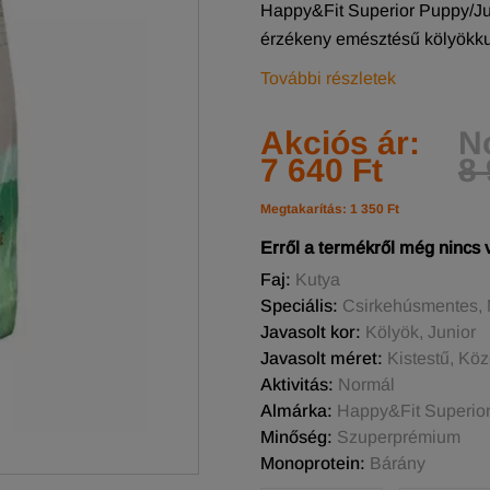
Happy&Fit Superior Puppy/Jun
érzékeny emésztésű kölyökku
További részletek
Akciós ár:
N
7 640 Ft
8 
Megtakarítás: 1 350 Ft
Erről a termékről még nincs
Faj:
Kutya
Speciális:
Csirkehúsmentes,
Javasolt kor:
Kölyök, Junior
Javasolt méret:
Kistestű, Kö
Aktivitás:
Normál
Almárka:
Happy&Fit Superio
Minőség:
Szuperprémium
Monoprotein:
Bárány