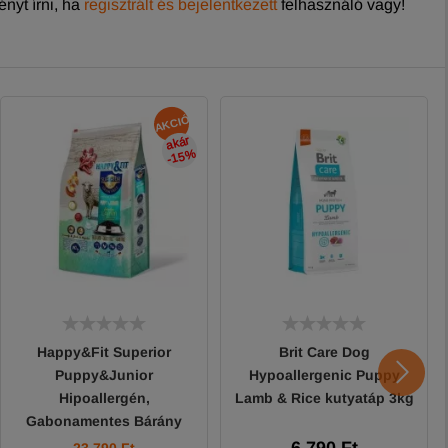
nyt írni, ha
regisztrált és bejelentkezett
felhasználó vagy!
AKCIÓ
akár
-15
%
Happy&Fit Superior
Brit Care Dog
Puppy&Junior
Hypoallergenic Puppy
Hipoallergén,
Lamb & Rice kutyatáp 3kg
Gabonamentes Bárány
édesburgonyával 10kg