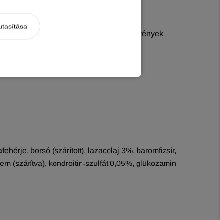
utasítása
int a sütötők, áfonya, aloe vera, gyógynövények
érje, borsó (szárított), lazacolaj 3%, baromfizsír,
elyem (szárítva), kondroitin-szulfát 0,05%, glükozamin