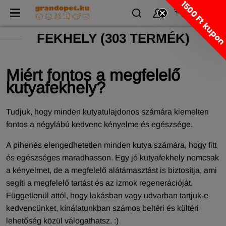
1500 Ft kupo
FEKHELY
(
303 TERMÉK)
Miért fontos a megfelelő
kutyafekhely?
Tudjuk, hogy minden kutyatulajdonos számára kiemelten
fontos a négylábú kedvenc kényelme és egészsége.
A pihenés elengedhetetlen minden kutya számára, hogy fitt
és egészséges maradhasson. Egy jó kutyafekhely nemcsak
a kényelmet, de a megfelelő alátámasztást is biztosítja, ami
segíti a megfelelő tartást és az izmok regenerációját.
Függetlenül attól, hogy lakásban vagy udvarban tartjuk-e
kedvencünket, kínálatunkban számos beltéri és kültéri
lehetőség közül válogathatsz. :)