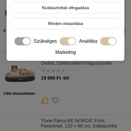
Kiválasztottak elfogadása
8 990
Ft
-tól
-5%
Minden elutasítása
4 féle kiszerelésben
Felhasználható kupon:
MACSKA2026
Szükséges
Analitika
Marketing
Trixie Fekhely Bendson Memóriahabos
Ovális, Sötétszürke/Világosszürke
19 990
Ft
-tól
3 féle kiszerelésben
Trixie Párna BE NORDIC Föhr,
Peremmel, 120 × 90 cm, Sötétszürke