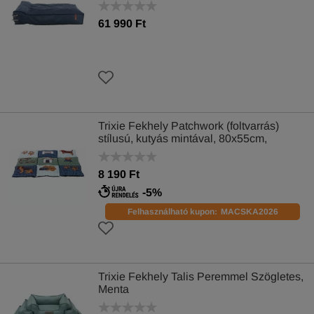
61 990 Ft
Trixie Fekhely Patchwork (foltvarrás)
stílusú, kutyás mintával, 80x55cm,
Kék/Zöld
8 190 Ft
-5%
Felhasználható kupon:
MACSKA2026
Trixie Fekhely Talis Peremmel Szögletes,
Menta