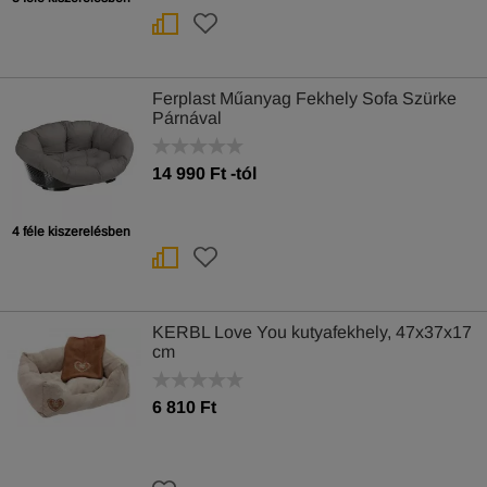
Ferplast Műanyag Fekhely Sofa Szürke
Párnával
14 990
Ft
-tól
4 féle kiszerelésben
KERBL Love You kutyafekhely, 47x37x17
cm
6 810 Ft