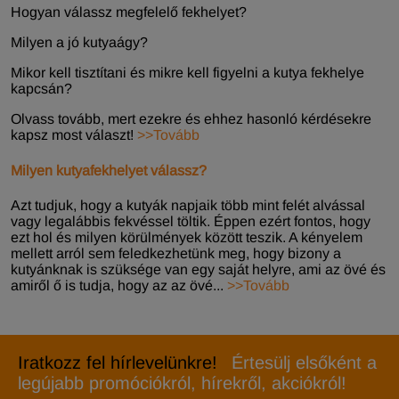
Hogyan válassz megfelelő fekhelyet?
Milyen a jó kutyaágy?
Mikor kell tisztítani és mikre kell figyelni a kutya fekhelye
kapcsán?
Olvass tovább, mert ezekre és ehhez hasonló kérdésekre
kapsz most választ!
>>Tovább
Milyen kutyafekhelyet válassz?
Azt tudjuk, hogy a kutyák napjaik több mint felét alvással
vagy legalábbis fekvéssel töltik. Éppen ezért fontos, hogy
ezt hol és milyen körülmények között teszik. A kényelem
mellett arról sem feledkezhetünk meg, hogy bizony a
kutyánknak is szüksége van egy saját helyre, ami az övé és
amiről ő is tudja, hogy az az övé...
>>Tovább
Iratkozz fel hírlevelünkre!
Értesülj elsőként a
legújabb promóciókról, hírekről, akciókról!