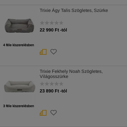
Trixie Ágy Talis Szögletes, Szürke
22 990
Ft
-tól
4 féle kiszerelésben
Trixie Fekhely Noah Szögletes,
Világosszürke
23 890
Ft
-tól
3 féle kiszerelésben