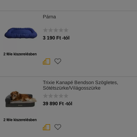
Párna
3 190
Ft
-tól
2 féle kiszerelésben
Trixie Kanapé Bendson Szögletes,
Sötétszürke/Világosszürke
39 890
Ft
-tól
2 féle kiszerelésben