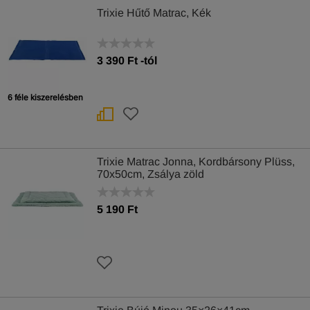
Trixie Hűtő Matrac, Kék
3 390
Ft
-tól
6 féle kiszerelésben
Trixie Matrac Jonna, Kordbársony Plüss,
70x50cm, Zsálya zöld
5 190 Ft