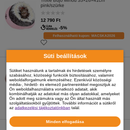
Trixie Bújó Minou 35×26×41cm
pink/szürke
12 790 Ft
-5%
Felhasználható kupon:
MACSKA2026
Süti beállítások
Trixie Ágy Viviana, Szögletes, 80x60cm,
Pink
Sütiket használunk a tartalmak és hirdetések személyre
szabásához, közösségi funkciók biztosításához, valamint
weboldalforgalmunk elemzéséhez. Ezenkívül közösségi
22 690 Ft
média-, hirdető- és elemező partnereinkkel megosztjuk az
Ön weboldalhasználatra vonatkozó adatait, akik
kombinálhatják az adatokat más olyan adatokkal, amelyeket
Ön adott meg számukra vagy az Ön által használt más
szolgáltatásokból gyűjtöttek. További információt a sütikről
az
adatkezelési tájékoztatónkban
talál.
Minden elfogadása
Trixie Fekhely Jimmy, Szürke