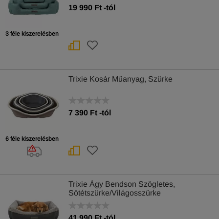
19 990
Ft
-tól
3 féle kiszerelésben
Trixie Kosár Műanyag, Szürke
7 390
Ft
-tól
6 féle kiszerelésben
Trixie Ágy Bendson Szögletes,
Sötétszürke/Világosszürke
41 990
Ft
-tól