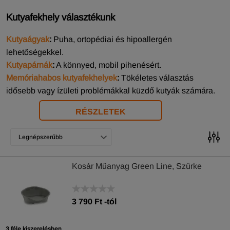
Kutyafekhely választékunk
Kutyaágyak
:
Puha, ortopédiai és hipoallergén
lehetőségekkel.
Kutyapárnák
:
A könnyed, mobil pihenésért.
Memóriahabos kutyafekhelyek
:
Tökéletes választás
idősebb vagy ízületi problémákkal küzdő kutyák számára.
RÉSZLETEK
Legnépszerűbb
Kosár Műanyag Green Line, Szürke
3 790
Ft
-tól
3 féle kiszerelésben