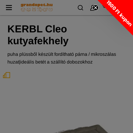
1500 Ft kupo
KERBL Cleo
kutyafekhely
puha plüssből készült fordítható párna / mikroszálas
huzat|ideális betét a szállító dobozokhoz