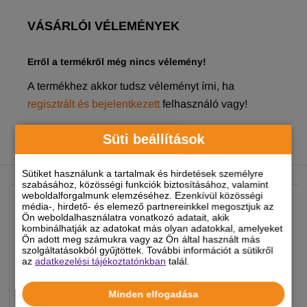
VÁSÁRLÓI VÉLEMÉNYEK
Erről a termékről még nincs vélemény!
A termékhez akkor tudsz véleményt írni, ha
regisztrált és bejelentkezett
felhasználó vagy!
Süti beállítások
NEKED AJÁNLJUK
Sütiket használunk a tartalmak és hirdetések személyre
szabásához, közösségi funkciók biztosításához, valamint
weboldalforgalmunk elemzéséhez. Ezenkívül közösségi
média-, hirdető- és elemező partnereinkkel megosztjuk az
Ön weboldalhasználatra vonatkozó adatait, akik
kombinálhatják az adatokat más olyan adatokkal, amelyeket
Ön adott meg számukra vagy az Ön által használt más
szolgáltatásokból gyűjtöttek. További információt a sütikről
az
adatkezelési tájékoztatónkban
talál.
Minden elfogadása