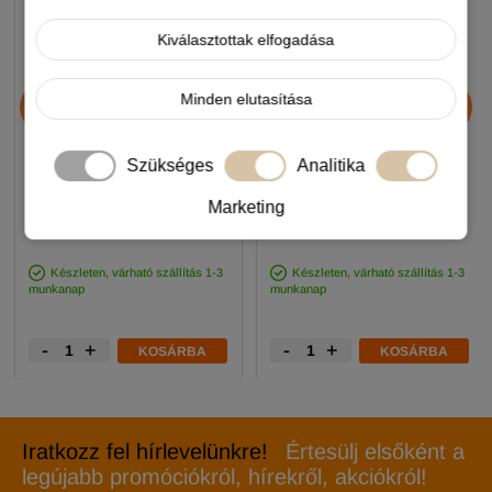
Kiválasztottak elfogadása
Chicopee HNL Protein Bar
JosiDog Economy
Minden elutasítása
jutalomfalat 25g
kutyatáp 15+3kg
Szükséges
Analitika
890 Ft
11 990 Ft
Marketing
-5%
-5%
Készleten, várható szállítás 1-3
Készleten, várható szállítás 1-3
munkanap
munkanap
-
+
-
+
KOSÁRBA
KOSÁRBA
Iratkozz fel hírlevelünkre!
Értesülj elsőként a
legújabb promóciókról, hírekről, akciókról!