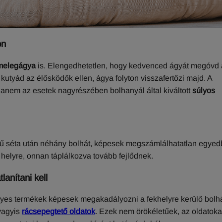
on
 melegágya
is. Elengedhetetlen, hogy kedvenced ágyát megóvd 
kutyád az élősködők ellen, ágya folyton visszafertőzi majd. A
anem az esetek nagyrészében bolhanyál által kiváltott
súlyos
ű séta után néhány bolhát, képesek megszámlálhatatlan egyed
ő helyre, onnan táplálkozva tovább fejlődnek.
anítani kell
gyes termékek képesek megakadályozni a fekhelyre kerülő bolh
 vagyis
rácsepegtető oldatok
. Ezek nem örökéletűek, az oldatoka