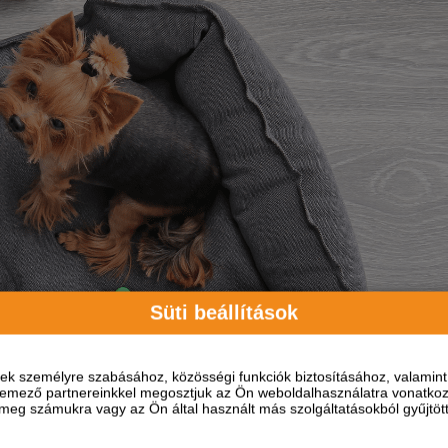
Süti beállítások
ések személyre szabásához, közösségi funkciók biztosításához, valami
elemező partnereinkkel megosztjuk az Ön weboldalhasználatra vonatkozó
eg számukra vagy az Ön által használt más szolgáltatásokból gyűjtötte
 kezdve a fonott kosarakon át egészen a speciális hűtőmatracok