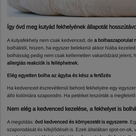
Így óvd meg kutyád fekhelyének állapotát hosszútáv
A kutyafekhely nem csak kedvenced, de
a bolhaszaporulat
bolháktól, hiszen, ha egyszer belekerül akkor hiába kezeled 
bolhásság pedig nem csak kellemetlen vakaródzást jelent, h
allergiás reakciók is felléphetnek
.
Elég egyetlen bolha az ágyba és kész a fertőzés
Ha kedvenced észrevétlenül behord fekhelyére egy egyszer
álló kolóniára szaporodni. Ha petéiket leszórták a megfelel
Nem elég a kedvenced kezelése, a fekhelyet is bolhátl
A megoldás:
óvd kedvenced és környezetét is egyszerre
. E
szaporodását és kifejlődését is. Ezek általában spot-on-ok,