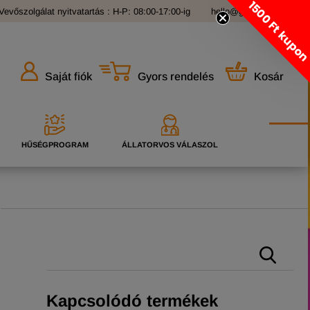
1500 Ft kupo
Vevőszolgálat nyitvatartás : H-P: 08:00-17:00-ig
hello@grandopet.hu
Gyors rendelés
Kosár
Saját fiók
HŰSÉGPROGRAM
ÁLLATORVOS VÁLASZOL
Kapcsolódó termékek