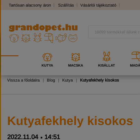
Tartósan alacsony áron
Szállítás
Vásárlói tájékoztató
Panaszkezelés
Kutyafajták
Macskafajták
KUTYA
MACSKA
KISÁLLAT
MAD
Vissza a főoldalra
|
Blog
|
Kutya
|
Kutyafekhely kisokos
Kutyafekhely kisokos
2022.11.04
14:51