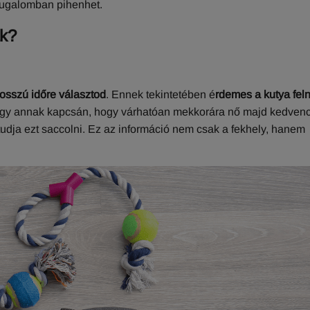
yugalomban pihenhet.
ak?
osszú időre választod
. Ennek tekintetében é
rdemes a kutya feln
vagy annak kapcsán, hogy várhatóan mekkorára nő majd kedven
tudja ezt saccolni. Ez az információ nem csak a fekhely, hanem