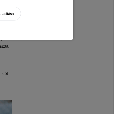
utasítása
nak
l akár
gy
sztít,
 időt