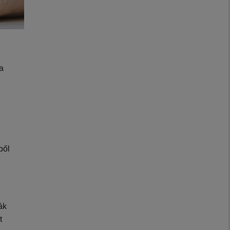
a
ből
ák
t