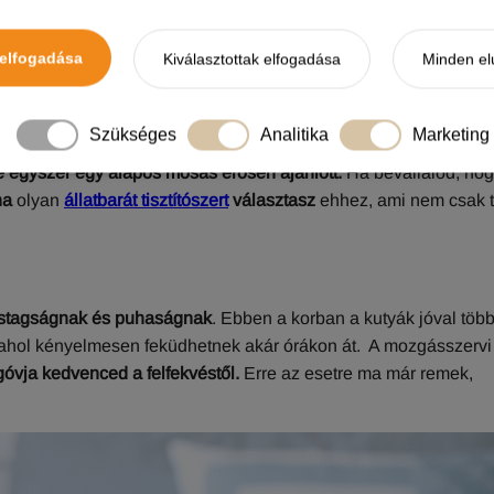
elfogadása
Kiválasztottak elfogadása
Minden el
 Hasznos, ha
a huzat cserélhető és mosható
. Egyesek viszolyog
at is, ennek ellenére nem szabad elhanyagolni a tisztítását.
Szükséges
Analitika
Marketing
sát bevállalják. Sőt, akadnak speciális kutyamosodák is, aho
egyszer egy alapos mosás erősen ajánlott.
Ha bevállalod, ho
ha
olyan
állatbarát tisztítószert
választasz
ehhez, ami nem csak ti
vastagságnak és puhaságnak
. Ebben a korban a kutyák jóval több
ni, ahol kényelmesen feküdhetnek akár órákon át. A mozgásszervi
óvja kedvenced a felfekvéstől.
Erre az esetre ma már remek,