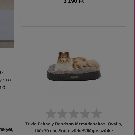
3 190 Ft
ak
yen a
nló
Trixie Fekhely Bendson Memóriahabos, Ovális,
helyet,
100x70 cm, Sötétszürke/Világosszürke