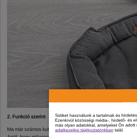
Sütiket használunk a tartalmak és hirdet
2. Funkció szerint
Ezenkívül közösségi média-, hirdető- és 
más olyan adatokkal, amelyeket Ön adott m
Ma már számos kutyafekhely közül választhatsz, a plédektől
adatkezelési tájékoztatónkban
talál.
Arról, hogy milyenek vannak még,
itt olvashatsz bővebben.