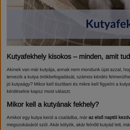
Kutyafekhely kisokos – minden, amit tudn
Akinek van már kutyája, annak nem mondunk újat azzal, h
tervezik a kutya örökbefogadását, számos kérdés felmerülh
jó kutyaágy? Mikor kell tisztítani és mikre kell figyelni a 
kérdésekre kapsz most választ.
Mikor kell a kutyának fekhely?
Amikor egy kutya kerül a családba, már
az első naptól kezd
megszokásáról szól. Akár kölyök, akár felnőtt kutyád lett, m