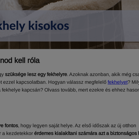
od kell róla
ogy
szüksége lesz egy fekhelyre
. Azoknak azonban, akik még cs
et ezzel kapcsolatban. Hogyan válassz megfelelő
fekhelyet
? Mil
kutya fekhelye kapcsán? Olvass tovább, mert ezekre és ehhez haso
ve fontos
, hogy legyen saját helye. Az első időszak az új otthon
ár a kezdetekkor
érdemes kialakítani számára azt a biztonságos 