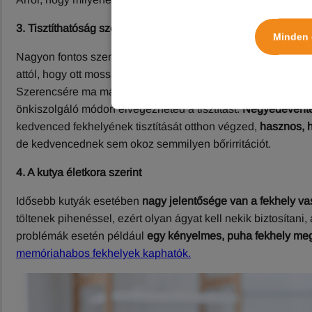
3. Tisztíthatóság szerint
Minden 
Nagyon fontos szempont, hogy
a fekhely legyen tisztítható
.
attól, hogy ott mossák a fekhely huzatját, ahol a saját ruháik
Szerencsére ma már vannak olyan mosodák, ahol ennek mosá
önkiszolgáló módon elvégezheted a tisztítást.
Negyedévente 
kedvenced fekhelyének tisztítását otthon végzed,
hasznos, 
de kedvencednek sem okoz semmilyen bőrirritációt.
4. A kutya életkora szerint
Idősebb kutyák esetében
nagy jelentősége van a fekhely 
töltenek pihenéssel, ezért olyan ágyat kell nekik biztosíta
problémák esetén például
egy kényelmes, puha fekhely meg
memóriahabos fekhelyek kaphatók.