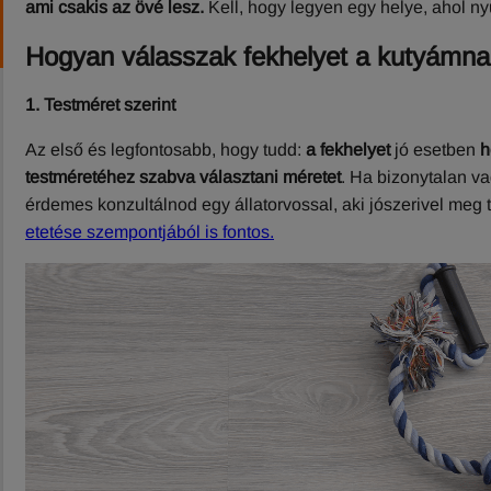
ami csakis az övé lesz.
Kell, hogy legyen egy helye, ahol n
Hogyan válasszak fekhelyet a kutyámn
1. Testméret szerint
Az első és legfontosabb, hogy tudd:
a fekhelyet
jó esetben
h
testméretéhez szabva választani méretet
. Ha bizonytalan 
érdemes konzultálnod egy állatorvossal, aki jószerivel meg 
etetése szempontjából is fontos.