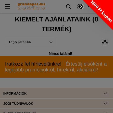
1500 Ft kupo
KIEMELT AJÁNLATAINK
(
0
TERMÉK)
Legnépszerűbb
Nincs találat!
Iratkozz fel hírlevelünkre!
Értesülj elsőként a
legújabb promóciókról, hírekről, akciókról!
INFORMÁCIÓK
JOGI TUDNIVALÓK