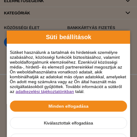
ELÉRHETŐSÉGEINK
KATEGÓRIÁK
KÖZÖSSÉGI ÉLET
BANKKÁRTYÁS FIZETÉS
Süti beállítások
Sütiket használunk a tartalmak és hirdetések személyre
szabásához, közösségi funkciók biztosításához, valamint
weboldalforgalmunk elemzéséhez. Ezenkívül közösségi
média-, hirdető- és elemező partnereinkkel megosztjuk az
Ön weboldalhasználatra vonatkozó adatait, akik
kombinálhatják az adatokat más olyan adatokkal, amelyeket
Ön adott meg számukra vagy az Ön által használt más
szolgáltatásokból gyűjtöttek. További információt a sütikről
az
adatkezelési tájékoztatónkban
talál.
Árukereső.hu
Minden elfogadása
Kiválasztottak elfogadása