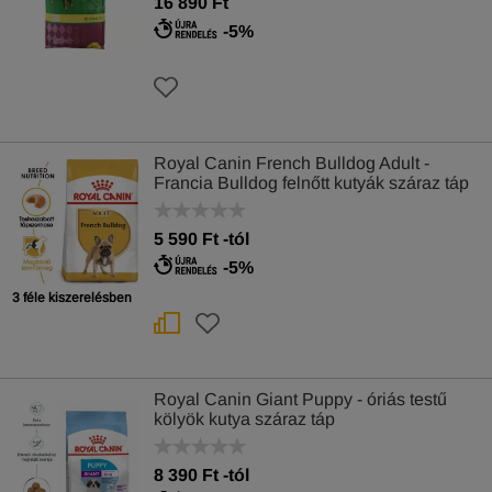
16 890 Ft
-5%
Royal Canin French Bulldog Adult -
Francia Bulldog felnőtt kutyák száraz táp
5 590
Ft
-tól
-5%
3 féle kiszerelésben
Royal Canin Giant Puppy - óriás testű
kölyök kutya száraz táp
8 390
Ft
-tól