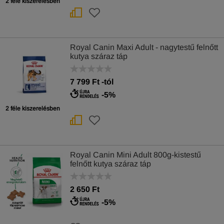
2 féle kiszerelésben
Royal Canin Maxi Adult - nagytestű felnőtt
kutya száraz táp
7 799
Ft
-tól
-5%
2 féle kiszerelésben
Royal Canin Mini Adult 800g-kistestű
felnőtt kutya száraz táp
2 650 Ft
-5%