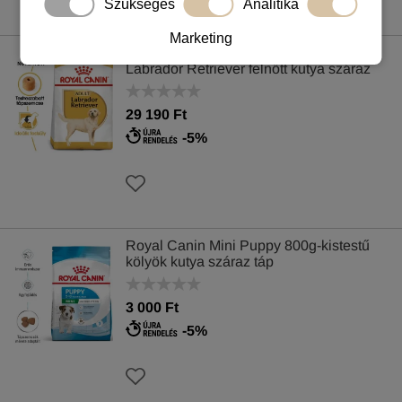
Szükséges
Analitika
Marketing
Royal Canin Labrador Adult 12kg-
Labrador Retriever felnőtt kutya száraz
táp
29 190 Ft
-5%
Royal Canin Mini Puppy 800g-kistestű
kölyök kutya száraz táp
3 000 Ft
-5%