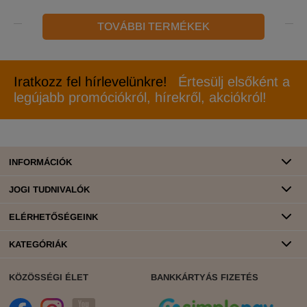
TOVÁBBI TERMÉKEK
Iratkozz fel hírlevelünkre!
Értesülj elsőként a
legújabb promóciókról, hírekről, akciókról!
INFORMÁCIÓK
JOGI TUDNIVALÓK
ELÉRHETŐSÉGEINK
KATEGÓRIÁK
KÖZÖSSÉGI ÉLET
BANKKÁRTYÁS FIZETÉS