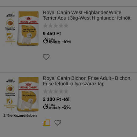
Royal Canin West Highlander White
Terrier Adult 3kg-West Highlander felnőtt
kutya száraz táp
9 450 Ft
-5%
Royal Canin Bichon Frise Adult - Bichon
Frise felnőtt kutya száraz táp
2 100
Ft
-tól
-5%
2 féle kiszerelésben