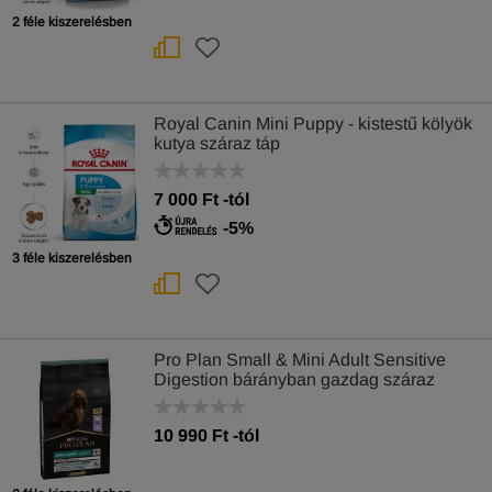
2 féle kiszerelésben
Royal Canin Mini Puppy - kistestű kölyök
kutya száraz táp
7 000
Ft
-tól
-5%
3 féle kiszerelésben
Pro Plan Small & Mini Adult Sensitive
Digestion bárányban gazdag száraz
kutyatáp
10 990
Ft
-tól