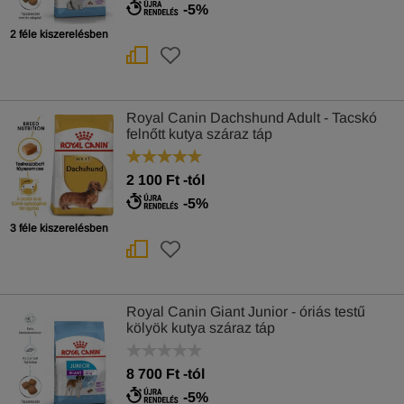
-5%
2 féle kiszerelésben
Royal Canin Dachshund Adult - Tacskó
felnőtt kutya száraz táp
2 100
Ft
-tól
-5%
3 féle kiszerelésben
Royal Canin Giant Junior - óriás testű
kölyök kutya száraz táp
8 700
Ft
-tól
-5%