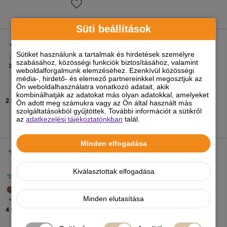
Süti beállítások
Royal Canin German Shepherd Adult -
Német Juhász felnőtt kutya száraz táp
Sütiket használunk a tartalmak és hirdetések személyre
szabásához, közösségi funkciók biztosításához, valamint
weboldalforgalmunk elemzéséhez. Ezenkívül közösségi
8 970
Ft
-tól
média-, hirdető- és elemező partnereinkkel megosztjuk az
-5%
Ön weboldalhasználatra vonatkozó adatait, akik
kombinálhatják az adatokat más olyan adatokkal, amelyeket
2 féle kiszerelésben
Ön adott meg számukra vagy az Ön által használt más
szolgáltatásokból gyűjtöttek. További információt a sütikről
az
adatkezelési tájékoztatónkban
talál.
Minden elfogadása
Royal Canin Medium Puppy - közepes
testű kölyök kutya száraz táp
Kiválasztottak elfogadása
3 100
Ft
-tól
-5%
Minden elutasítása
4 féle kiszerelésben