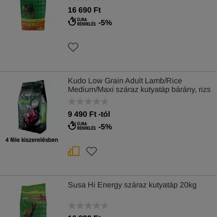
16 690 Ft
-5%
Kudo Low Grain Adult Lamb/Rice
Medium/Maxi száraz kutyatáp bárány, rizs
9 490
Ft
-tól
-5%
4 féle kiszerelésben
Susa Hi Energy száraz kutyatáp 20kg