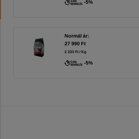
-5%
Normál ár:
27 990 Ft
2 333 Ft / Kg
-5%