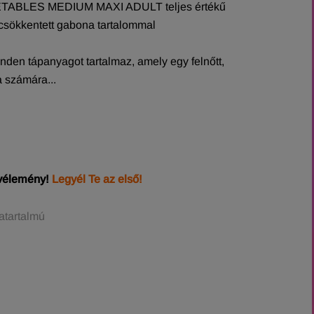
ABLES MEDIUM MAXI ADULT teljes értékű
 csökkentett gabona tartalommal
inden tápanyagot tartalmaz, amely egy felnőtt,
 számára...
 vélemény!
Legyél Te az első!
atartalmú