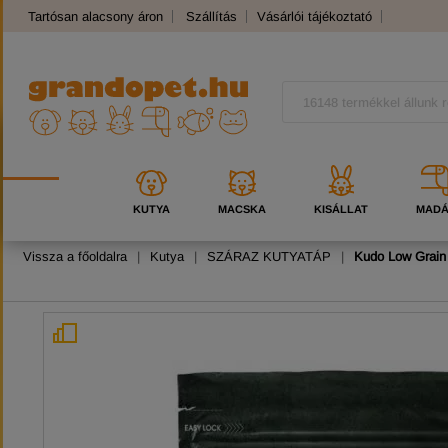
Tartósan alacsony áron
Szállítás
Vásárlói tájékoztató
Panaszkezelés
Kutyafajták
Macskafajták
KUTYA
MACSKA
KISÁLLAT
MAD
Vissza a főoldalra
|
Kutya
|
SZÁRAZ KUTYATÁP
|
Kudo Low Grain 