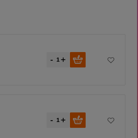
-
+
-
+