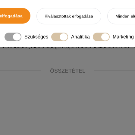
ség szerint, a kutya súlyának megfelelően.
elfogadása
Kiválasztottak elfogadása
Minden el
k.
Szükséges
Analitika
Marketing
zére!
t mérőpoharat, mert a hidegen sajtolt eledel sokkal nehezebb!
ÖSSZETÉTEL