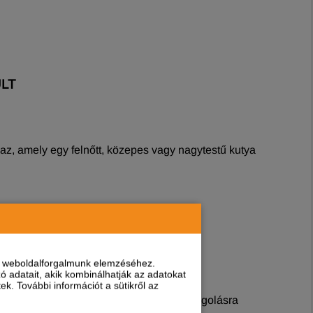
LT
amely egy felnőtt, közepes vagy nagytestű kutya
nt weboldalforgalmunk elemzéséhez.
 adatait, akik kombinálhatják az adatokat
k. További információt a sütikről az
ak után adagolja a Kudo eledelt a csomagolásra