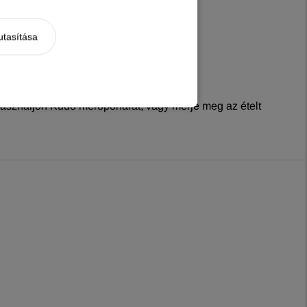
utasítása
 Használjon Kudo mérőpoharat, vagy mérje meg az ételt