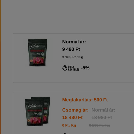
Normál ár:
9 490 Ft
3 163 Ft / Kg
-5%
Megtakarítás: 500 Ft
Csomag ár:
Normál ár:
18 480 Ft
18 980 Ft
0 Ft / Kg
3 163 Ft / Kg