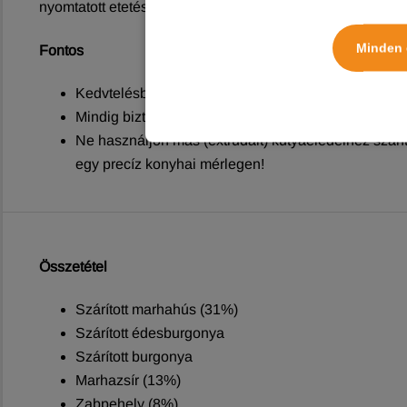
nyomtatott etetési táblázatban meghatározott napi mennyi
Minden 
Fontos
Kedvtelésből tartott állatok etetésére szolgáló termé
Mindig biztosítson friss, tiszta ivóvizet kedvence rés
Ne használjon más (extrudált) kutyaeledelhez szán
egy precíz konyhai mérlegen!
Összetétel
Szárított marhahús (31%)
Szárított édesburgonya
Szárított burgonya
Marhazsír (13%)
Zabpehely (8%)