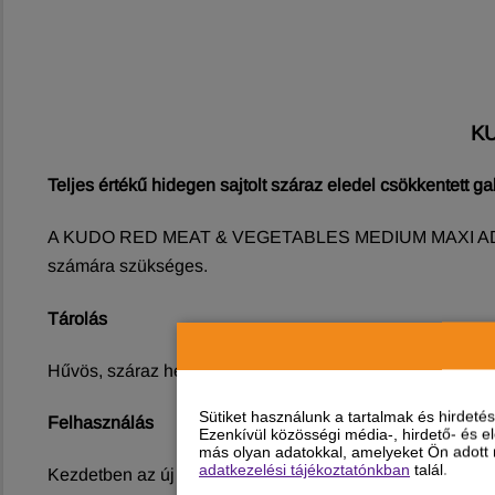
K
Teljes értékű hidegen sajtolt száraz eledel csökkentett 
A KUDO RED MEAT & VEGETABLES MEDIUM MAXI ADULT egy 
számára szükséges.
Tárolás
Hűvös, száraz helyen, közvetlen napfénytől védve tárola
Sütiket használunk a tartalmak és hirdet
Felhasználás
Ezenkívül közösségi média-, hirdető- és 
más olyan adatokkal, amelyeket Ön adott m
adatkezelési tájékoztatónkban
talál.
Kezdetben az új Kudo eledel 50%-át keverje össze kedve