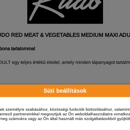
UDO RED MEAT & VEGETABLES MEDIUM MAXI ADU
gabona tartalommal
teljes értékű eledel, amely minden tápanyagot tartalmaz, 
Süti beállítások
ndó.
ések személyre szabásához, közösségi funkciók biztosításához, valami
elemező partnereinkkel megosztjuk az Ön weboldalhasználatra vonatkozó
eg számukra vagy az Ön által használt más szolgáltatásokból gyűjtötte
nce korábbi eledelének 50%-ával (4 napig). A bevezetési idősz