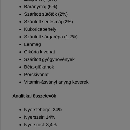
Báránymáj (5%)
Szárított sütőtök (2%)
Szárított sertésmáj (2%)
Kukoricapehely
Szárított sárgarépa (1,2%)
Lenmag
Cikória kivonat
Szárított gyógynövények
Béta-glükánok
Porckivonat
Vitamin-ásványi anyag keverék
Analitikai összetevők
Nyersfehérje: 24%
Nyerszsír: 14%
Nyersrost: 3,4%