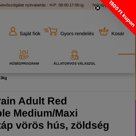
1500 Ft kupo
Vevőszolgálat nyitvatartás : H-P: 08:00-17:00-ig
hello@grandopet.hu
Gyors rendelés
Kosár
Saját fiók
HŰSÉGPROGRAM
ÁLLATORVOS VÁLASZOL
 3kg
ain Adult Red
ble Medium/Maxi
táp vörös hús, zöldség