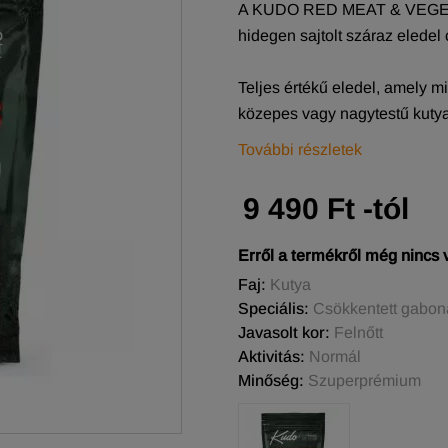
A KUDO RED MEAT & VEGET
hidegen sajtolt száraz eledel
Teljes értékű eledel, amely m
közepes vagy nagytestű kutya
További részletek
9 490 Ft -tól
Erről a termékről még nincs
Faj:
Kutya
Speciális:
Csökkentett gabon
Javasolt kor:
Felnőtt
Aktivitás:
Normál
Minőség:
Szuperprémium