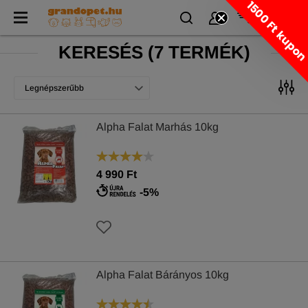
1500 Ft kupo
KERESÉS
(
7 TERMÉK)
Legnépszerűbb
Alpha Falat Marhás 10kg
4 990 Ft
-5%
Alpha Falat Bárányos 10kg