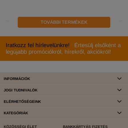
TOVÁBBI TERMÉKEK
Iratkozz fel hírlevelünkre!
Értesülj elsőként a
legújabb promóciókról, hírekről, akciókról!
INFORMÁCIÓK
JOGI TUDNIVALÓK
ELÉRHETŐSÉGEINK
KATEGÓRIÁK
KÖZÖSSÉGI ÉLET
BANKKÁRTYÁS FIZETÉS