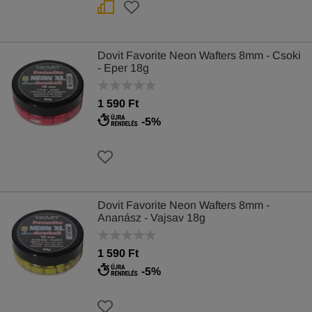
Dovit Favorite Neon Wafters 8mm - Csoki
- Eper 18g
1 590 Ft
-5%
Dovit Favorite Neon Wafters 8mm -
Ananász - Vajsav 18g
1 590 Ft
-5%