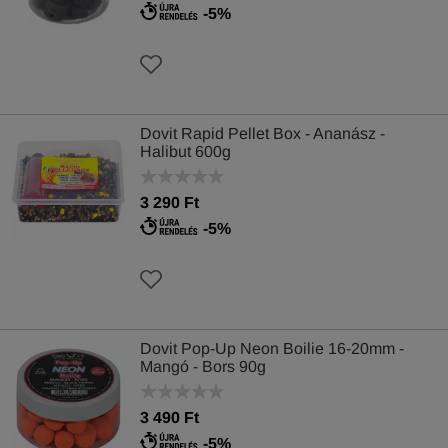
-5%
Dovit Rapid Pellet Box - Ananász -
Halibut 600g
3 290 Ft
-5%
Dovit Pop-Up Neon Boilie 16-20mm -
Mangó - Bors 90g
3 490 Ft
-5%