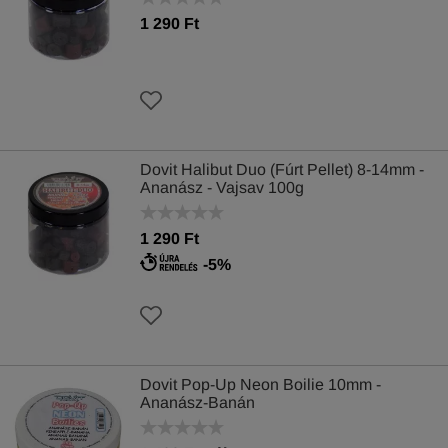
1 290 Ft
Dovit Halibut Duo (Fúrt Pellet) 8-14mm -
Ananász - Vajsav 100g
1 290 Ft
-5%
Dovit Pop-Up Neon Boilie 10mm -
Ananász-Banán