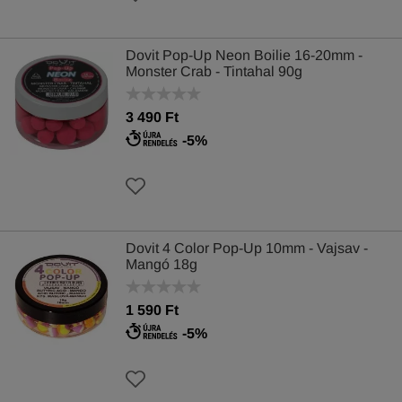
Dovit Pop-Up Neon Boilie 16-20mm -
Monster Crab - Tintahal 90g
3 490 Ft
-5%
Dovit 4 Color Pop-Up 10mm - Vajsav -
Mangó 18g
1 590 Ft
-5%