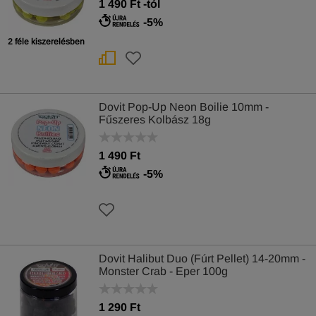
1 490
Ft
-tól
-5%
2 féle kiszerelésben
Dovit Pop-Up Neon Boilie 10mm -
Fűszeres Kolbász 18g
1 490 Ft
-5%
Dovit Halibut Duo (Fúrt Pellet) 14-20mm -
Monster Crab - Eper 100g
1 290 Ft