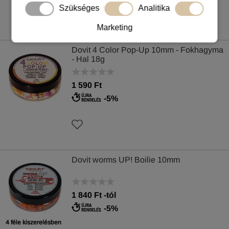
Szükséges
Analitika
Marketing
Dovit 4 Color Pop-Up 10mm - Fokhagyma
- Hal 18g
1 590 Ft
-5%
Dovit worms UP! Boilie 10mm
1 840
Ft
-tól
-5%
4 féle kiszerelésben