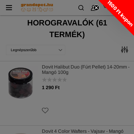
1500 Ft kupo
HOROGRAVALÓK
(
61
TERMÉK)
Legnépszerűbb
Dovit Halibut Duo (Fúrt Pellet) 14-20mm -
Mangó 100g
1 290 Ft
Dovit 4 Color Wafters - Vajsav - Mangó