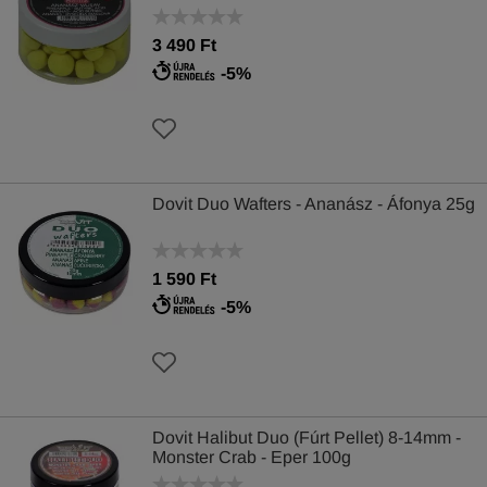
3 490 Ft
-5%
Dovit Duo Wafters - Ananász - Áfonya 25g
1 590 Ft
-5%
Dovit Halibut Duo (Fúrt Pellet) 8-14mm -
Monster Crab - Eper 100g