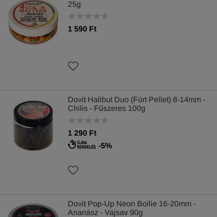
25g
1 590 Ft
Dovit Halibut Duo (Fúrt Pellet) 8-14mm -
Chilis - Fűszeres 100g
1 290 Ft
-5%
Dovit Pop-Up Neon Boilie 16-20mm -
Ananász - Vajsav 90g