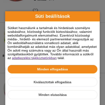
Süti beállítások
Dovit Üveges Kukorica Lében
Sütiket használunk a tartalmak és hirdetések személyre
szabásához, közösségi funkciók biztosításához, valamint
weboldalforgalmunk elemzéséhez. Ezenkívül közösségi
média-, hirdető- és elemező partnereinkkel megosztjuk az
Ön weboldalhasználatra vonatkozó adatait, akik
1 390
Ft
-tól
kombinálhatják az adatokat más olyan adatokkal, amelyeket
-5%
Ön adott meg számukra vagy az Ön által használt más
szolgáltatásokból gyűjtöttek. További információt a sütikről
8 féle kiszerelésben
az
adatkezelési tájékoztatónkban
talál.
Minden elfogadása
Dovit Pop-Up Neon Boilie 10mm - Eper -
Tűzőszúnyog 18g
Kiválasztottak elfogadása
1 490 Ft
Minden elutasítása
-5%