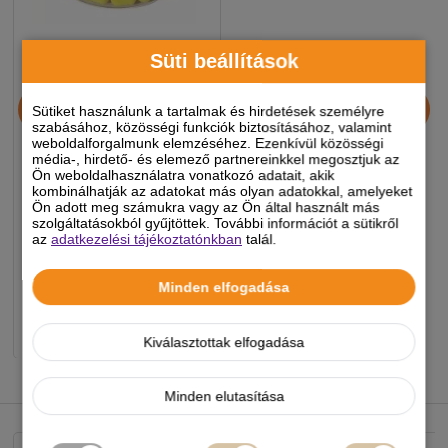
Süti beállítások
Dovit Favorite Neon
Sütiket használunk a tartalmak és hirdetések személyre
Wafters 8mm - Ananász -
szabásához, közösségi funkciók biztosításához, valamint
Vajsav 18g
weboldalforgalmunk elemzéséhez. Ezenkívül közösségi
média-, hirdető- és elemező partnereinkkel megosztjuk az
Ön weboldalhasználatra vonatkozó adatait, akik
1 590 Ft
kombinálhatják az adatokat más olyan adatokkal, amelyeket
Ön adott meg számukra vagy az Ön által használt más
-5%
szolgáltatásokból gyűjtöttek. További információt a sütikről
az
adatkezelési tájékoztatónkban
talál.
Készleten, várható szállítás 1-3
munkanap
Minden elfogadása
-
+
KOSÁRBA
Kiválasztottak elfogadása
NEKED AJÁNLJUK
Minden elutasítása