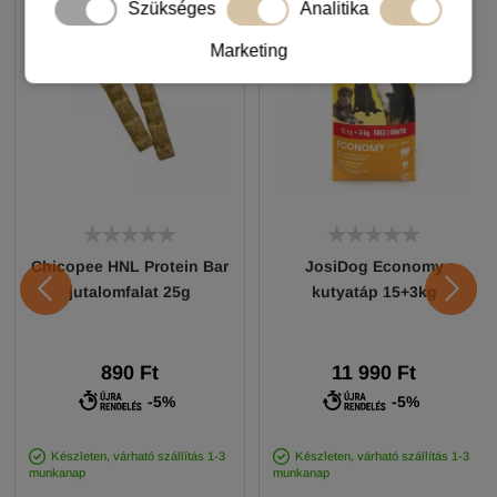
Szükséges
Analitika
Marketing
Chicopee HNL Protein Bar
JosiDog Economy
jutalomfalat 25g
kutyatáp 15+3kg
890 Ft
11 990 Ft
-5%
-5%
Készleten, várható szállítás 1-3
Készleten, várható szállítás 1-3
munkanap
munkanap