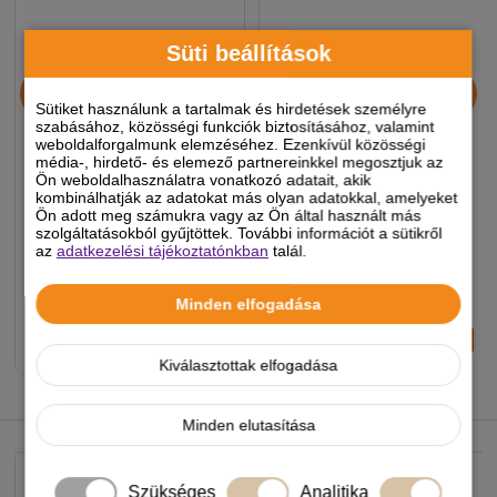
Süti beállítások
Dovit Pop-Up Neon Boilie
Dovit Pop-Up Neon Boilie
16-20mm - Mangó - Bors
16-20mm - Monster Crab -
Sütiket használunk a tartalmak és hirdetések személyre
90g
Tintahal 90g
szabásához, közösségi funkciók biztosításához, valamint
weboldalforgalmunk elemzéséhez. Ezenkívül közösségi
média-, hirdető- és elemező partnereinkkel megosztjuk az
3 490 Ft
3 490 Ft
Ön weboldalhasználatra vonatkozó adatait, akik
kombinálhatják az adatokat más olyan adatokkal, amelyeket
-5%
-5%
Ön adott meg számukra vagy az Ön által használt más
szolgáltatásokból gyűjtöttek. További információt a sütikről
az
adatkezelési tájékoztatónkban
talál.
Készleten, várható szállítás 1-3
Készleten, várható szállítás 1-3
munkanap
munkanap
Minden elfogadása
-
+
-
+
KOSÁRBA
KOSÁRBA
Kiválasztottak elfogadása
NEKED AJÁNLJUK
Minden elutasítása
Szükséges
Analitika