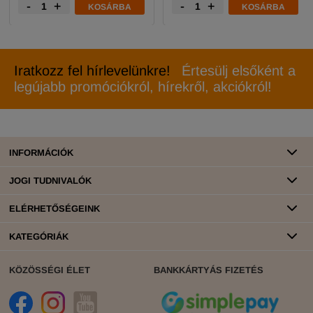
-
+
-
+
KOSÁRBA
KOSÁRBA
Iratkozz fel hírlevelünkre!
Értesülj elsőként a
legújabb promóciókról, hírekről, akciókról!
INFORMÁCIÓK
JOGI TUDNIVALÓK
ELÉRHETŐSÉGEINK
KATEGÓRIÁK
KÖZÖSSÉGI ÉLET
BANKKÁRTYÁS FIZETÉS