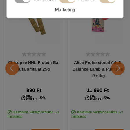
Marketing
Chicopee HNL Protein Bar
Alice Professional Adult
jutalomfalat 25g
Balance Lamb & Pumpkin
17+1kg
890 Ft
11 990 Ft
-5%
-5%
Készleten, várható szállítás 1-3
Készleten, várható szállítás 1-3
munkanap
munkanap