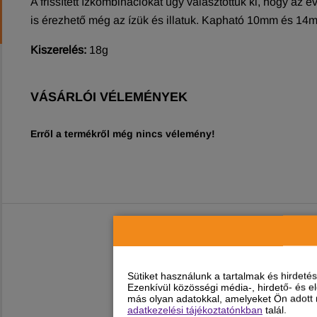
A frissített ízkombinációkat úgy választottuk ki, hogy az
is érezhető még az ízük és illatuk. Kapható 10mm és 14
Kiszerelés:
18g
VÁSÁRLÓI VÉLEMÉNYEK
Erről a termékről még nincs vélemény!
Sütiket használunk a tartalmak és hirdet
Ezenkívül közösségi média-, hirdető- és 
más olyan adatokkal, amelyeket Ön adott m
adatkezelési tájékoztatónkban
talál.