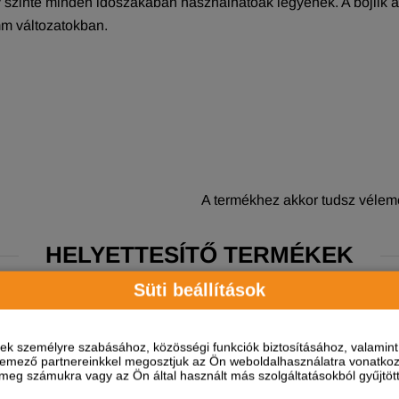
 év szinte minden időszakában használhatóak legyenek. A bojlik 
mm változatokban.
A termékhez akkor tudsz vélemé
HELYETTESÍTŐ TERMÉKEK
Süti beállítások
ések személyre szabásához, közösségi funkciók biztosításához, valami
elemező partnereinkkel megosztjuk az Ön weboldalhasználatra vonatkozó
eg számukra vagy az Ön által használt más szolgáltatásokból gyűjtötte