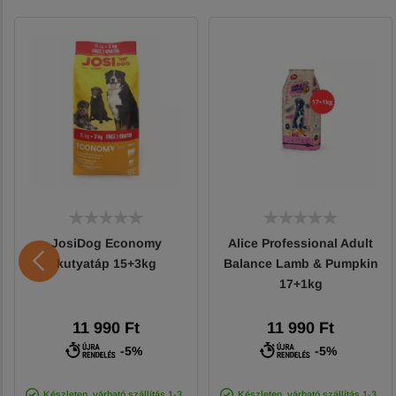
JosiDog Economy
Alice Professional Adult
kutyatáp 15+3kg
Balance Lamb & Pumpkin
17+1kg
11 990 Ft
11 990 Ft
-5%
-5%
Készleten, várható szállítás 1-3
Készleten, várható szállítás 1-3