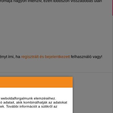
aromája nagyon intenzív, ezért többszöri visszadobás után
nyt írni, ha
regisztrált és bejelentkezett
felhasználó vagy!
nt weboldalforgalmunk elemzéséhez.
 adatait, akik kombinálhatják az adatokat
k. További információt a sütikről az