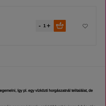
-
+
elni, így pl. egy vízközti horgászatnál telitalálat, de