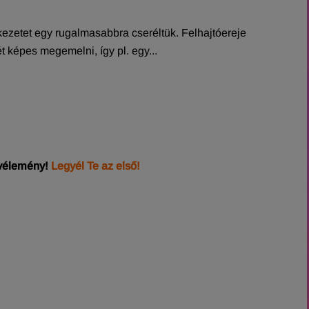
zetet egy rugalmasabbra cseréltük. Felhajtóereje
 képes megemelni, így pl. egy...
 vélemény!
Legyél Te az első!