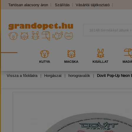
Tartósan alacsony áron
Szállítás
Vásárlói tájékoztató
Panaszkezelés
Kutyafajták
Macskafajták
KUTYA
MACSKA
KISÁLLAT
MAD
Vissza a főoldalra
|
Horgászat
|
horogravalók
|
Dovit Pop-Up Neon 