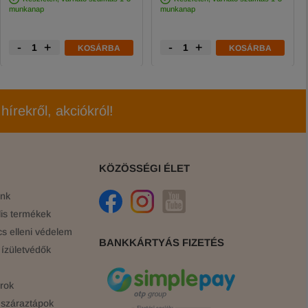
munkanap
munkanap
-
+
-
+
KOSÁRBA
KOSÁRBA
hírekről, akciókról!
KÖZÖSSÉGI ÉLET
ink
is termékek
cs elleni védelem
BANKKÁRTYÁS FIZETÉS
ízületvédők
rok
száraztápok