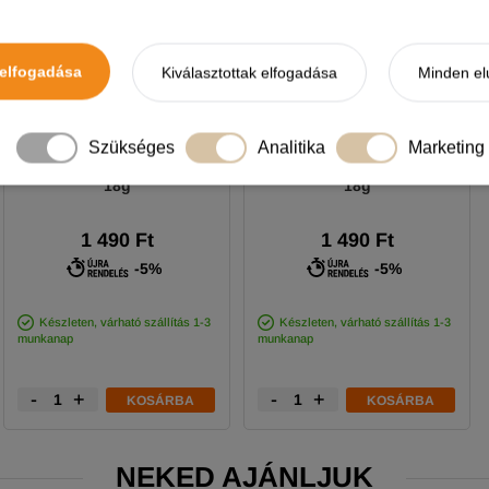
elfogadása
Kiválasztottak elfogadása
Minden el
Dovit Pop-Up Neon Boilie
Dovit Pop-Up Neon Boilie
Szükséges
Analitika
Marketing
10mm - Ananász - Banán
10mm - Fűszeres Kolbász
18g
18g
1 490 Ft
1 490 Ft
-5%
-5%
Készleten, várható szállítás 1-3
Készleten, várható szállítás 1-3
munkanap
munkanap
-
+
-
+
KOSÁRBA
KOSÁRBA
NEKED AJÁNLJUK