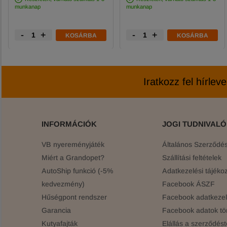
munkanap
munkanap
-
+
-
+
KOSÁRBA
KOSÁRBA
Iratkozz fel hírlev
INFORMÁCIÓK
JOGI TUDNIVAL
VB nyereményjáték
Általános Szerződési
Miért a Grandopet?
Szállítási feltételek
AutoShip funkció (-5%
Adatkezelési tájékoz
kedvezmény)
Facebook ÁSZF
Hűségpont rendszer
Facebook adatkezelé
Garancia
Facebook adatok tö
Kutyafajták
Elállás a szerződést