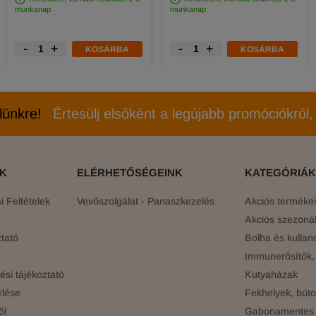
munkanap
munkanap
-
+
-
+
KOSÁRBA
KOSÁRBA
elünkre!
Értesülj elsőként a legújabb promóciókról, 
ÓK
ELÉRHETŐSÉGEINK
KATEGÓRIÁK
 Feltételek
Vevőszolgálat - Panaszkezelés
Akciós terméke
Akciós szezonál
tató
Bolha és kullan
Immunerősítők, 
si tájékoztató
Kutyaházak
rlése
Fekhelyek, búto
ől
Gabonamentes 