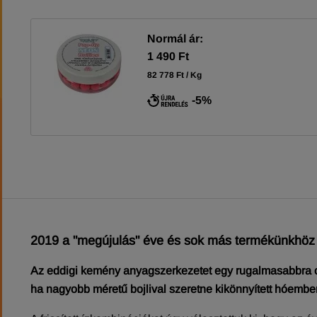
Normál ár:
1 490 Ft
82 778 Ft / Kg
-5%
2019 a "megújulás" éve és sok más termékünkhöz h
Az eddigi kemény anyagszerkezetet egy rugalmasabbra cser
ha nagyobb méretű bojlival szeretne kikönnyített hóember 