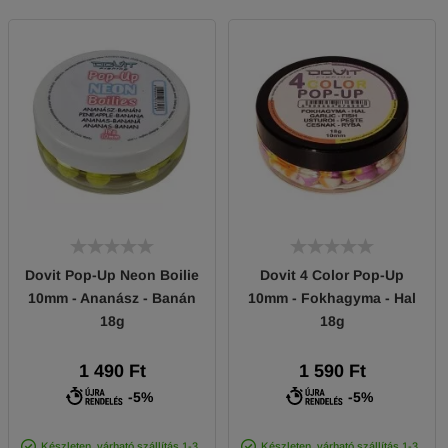
Dovit Pop-Up Neon Boilie
Dovit 4 Color Pop-Up
10mm - Ananász - Banán
10mm - Fokhagyma - Hal
18g
18g
1 490 Ft
1 590 Ft
-5%
-5%
Készleten, várható szállítás 1-3
Készleten, várható szállítás 1-3