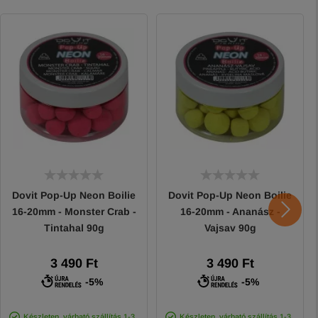
Dovit Pop-Up Neon Boilie
Dovit Pop-Up Neon Boilie
16-20mm - Monster Crab -
16-20mm - Ananász -
Tintahal 90g
Vajsav 90g
3 490 Ft
3 490 Ft
-5%
-5%
Készleten, várható szállítás 1-3
Készleten, várható szállítás 1-3