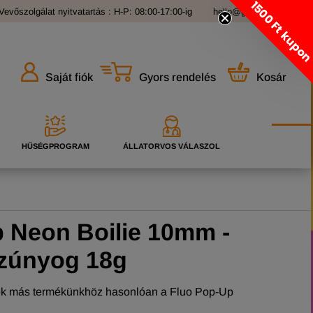
1500 Ft kupo
Vevőszolgálat nyitvatartás : H-P: 08:00-17:00-ig
hello@grandopet.hu
Gyors rendelés
Kosár
Saját fiók
HŰSÉGPROGRAM
ÁLLATORVOS VÁLASZOL
 Neon Boilie 10mm -
szúnyog 18g
ok más termékünkhöz hasonlóan a Fluo Pop-Up