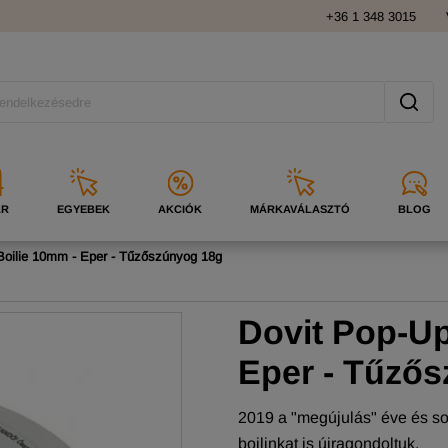
+36 1 348 3015
ÁR
EGYEBEK
AKCIÓK
MÁRKAVÁLASZTÓ
BLOG
Boilie 10mm - Eper - Tűzőszúnyog 18g
Dovit Pop-Up
Eper - Tűző
2019 a "megújulás" éve és s
bojlinkat is újragondoltuk.