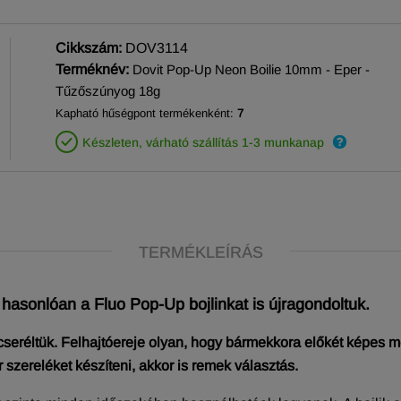
Cikkszám:
DOV3114
Terméknév:
Dovit Pop-Up Neon Boilie 10mm - Eper -
Tűzőszúnyog 18g
Kapható hűségpont termékenként:
7
Készleten, várható szállítás 1-3 munkanap
TERMÉKLEÍRÁS
asonlóan a Fluo Pop-Up bojlinkat is újragondoltuk.
éltük. Felhajtóereje olyan, hogy bármekkora előkét képes megem
szereléket készíteni, akkor is remek választás.