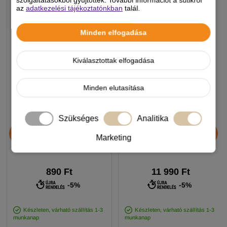
szolgáltatásokból gyűjtöttek. További információt a sütikről
az
adatkezelési tájékoztatónkban
talál.
Minden elfogadása
Kiválasztottak elfogadása
Minden elutasítása
Szükséges
Analitika
Chicopee HNL Protein Bar
JosiDog Economy
jutalomfalat 25g
kutyatáp 15+3kg
Marketing
890 Ft
11 990 Ft
-5%
-5%
Készleten, várható szállítás 1-3
Készleten, várható szállítás 1-3
munkanap
munkanap