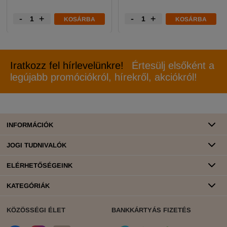
-
+
-
+
KOSÁRBA
KOSÁRBA
Iratkozz fel hírlevelünkre!
Értesülj elsőként a
legújabb promóciókról, hírekről, akciókról!
INFORMÁCIÓK
JOGI TUDNIVALÓK
ELÉRHETŐSÉGEINK
KATEGÓRIÁK
KÖZÖSSÉGI ÉLET
BANKKÁRTYÁS FIZETÉS