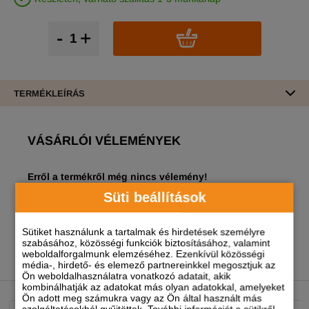
-
+
TERMÉKLEÍRÁS
VÁSÁRLÓI VÉLEMÉNYEK
Erről a termékről még nincs vélemény!
Süti beállítások
A termékhez akkor tudsz véleményt írni, ha
regisztrált és bejelentkezett
felhasználó vagy!
Sütiket használunk a tartalmak és hirdetések személyre
szabásához, közösségi funkciók biztosításához, valamint
weboldalforgalmunk elemzéséhez. Ezenkívül közösségi
média-, hirdető- és elemező partnereinkkel megosztjuk az
NEKED AJÁNLJUK
Ön weboldalhasználatra vonatkozó adatait, akik
kombinálhatják az adatokat más olyan adatokkal, amelyeket
Ön adott meg számukra vagy az Ön által használt más