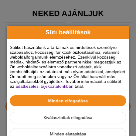
NEKED AJÁNLJUK
Süti beállítások
Sütiket használunk a tartalmak és hirdetések személyre
szabásához, közösségi funkciók biztosításához, valamint
weboldalforgalmunk elemzéséhez. Ezenkívül közösségi
média-, hirdető- és elemező partnereinkkel megosztjuk az
Ön weboldalhasználatra vonatkozó adatait, akik
kombinálhatják az adatokat más olyan adatokkal, amelyeket
Ön adott meg számukra vagy az Ön által használt más
szolgáltatásokból gyűjtöttek. További információt a sütikről
az
adatkezelési tájékoztatónkban
talál.
Chicopee HNL Protein Bar
JosiDog Economy
Minden elfogadása
jutalomfalat 25g
kutyatáp 15+3kg
Kiválasztottak elfogadása
890 Ft
11 990 Ft
Minden elutasítása