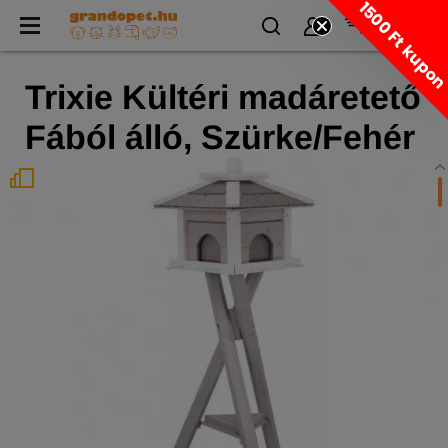
1500 Ft kupo
Trixie Kültéri madáretető
Fából álló, Szürke/Fehér