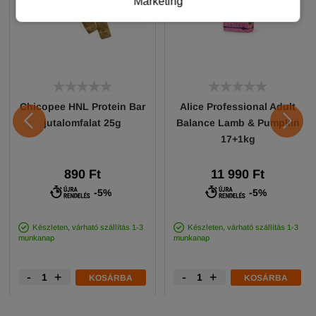
Marketing
Chicopee HNL Protein Bar
Alice Professional Adult
jutalomfalat 25g
Balance Lamb & Pumpkin
17+1kg
890 Ft
11 990 Ft
-5%
-5%
Készleten, várható szállítás 1-3
Készleten, várható szállítás 1-3
munkanap
munkanap
-
+
-
+
KOSÁRBA
KOSÁRBA