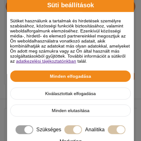
Nestor Csörkoptató
Trixie Csőrkoptató Jódos
Süti beállítások
Madárnak 55g
20g
Sütiket használunk a tartalmak és hirdetések személyre
szabásához, közösségi funkciók biztosításához, valamint
590 Ft
590 Ft
weboldalforgalmunk elemzéséhez. Ezenkívül közösségi
média-, hirdető- és elemező partnereinkkel megosztjuk az
-5%
-5%
Ön weboldalhasználatra vonatkozó adatait, akik
kombinálhatják az adatokat más olyan adatokkal, amelyeket
Ön adott meg számukra vagy az Ön által használt más
Készleten, várható szállítás 1-3
Készleten, várható szállítás 1-3
szolgáltatásokból gyűjtöttek. További információt a sütikről
munkanap
munkanap
az
adatkezelési tájékoztatónkban
talál.
-
+
-
+
Minden elfogadása
KOSÁRBA
KOSÁRBA
Kiválasztottak elfogadása
NEKED AJÁNLJUK
Minden elutasítása
Szükséges
Analitika