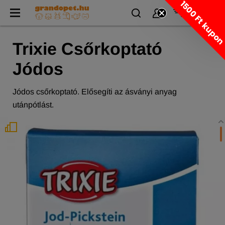
1500 Ft kupo
Trixie Csőrkoptató
Jódos
Jódos csőrkoptató. Elősegíti az ásványi anyag
utánpótlást.