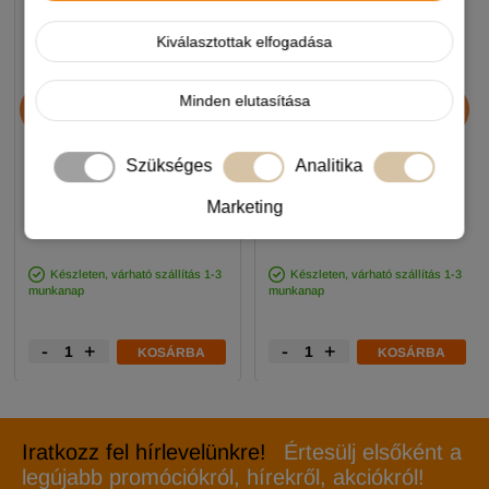
Kiválasztottak elfogadása
Chicopee HNL Protein Bar
JosiDog Economy
Minden elutasítása
jutalomfalat 25g
kutyatáp 15+3kg
Szükséges
Analitika
890 Ft
11 990 Ft
Marketing
-5%
-5%
Készleten, várható szállítás 1-3
Készleten, várható szállítás 1-3
munkanap
munkanap
-
+
-
+
KOSÁRBA
KOSÁRBA
Iratkozz fel hírlevelünkre!
Értesülj elsőként a
legújabb promóciókról, hírekről, akciókról!