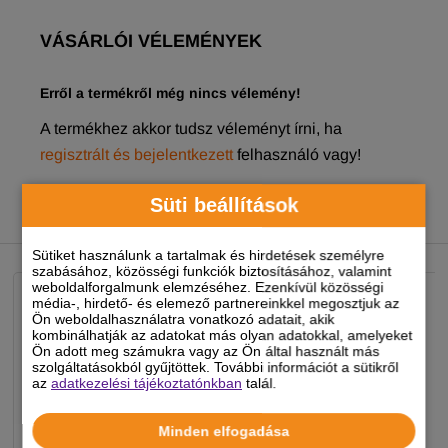
VÁSÁRLÓI VÉLEMÉNYEK
Erről a termékről még nincs vélemény!
A termékhez akkor tudsz véleményt írni, ha
regisztrált és bejelentkezett
felhasználó vagy!
Süti beállítások
NEKED AJÁNLJUK
Sütiket használunk a tartalmak és hirdetések személyre
szabásához, közösségi funkciók biztosításához, valamint
weboldalforgalmunk elemzéséhez. Ezenkívül közösségi
média-, hirdető- és elemező partnereinkkel megosztjuk az
Ön weboldalhasználatra vonatkozó adatait, akik
kombinálhatják az adatokat más olyan adatokkal, amelyeket
Ön adott meg számukra vagy az Ön által használt más
szolgáltatásokból gyűjtöttek. További információt a sütikről
az
adatkezelési tájékoztatónkban
talál.
Minden elfogadása