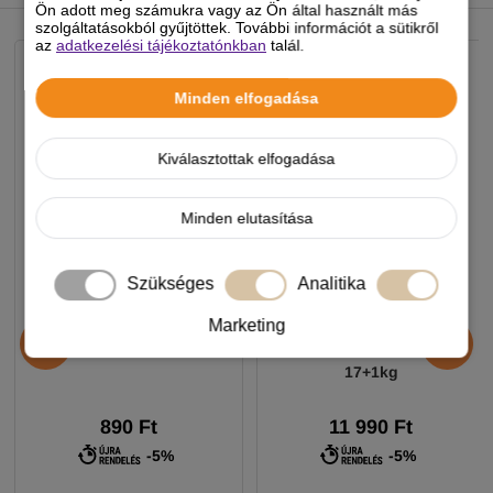
NEKED AJÁNLJUK
Ön adott meg számukra vagy az Ön által használt más
szolgáltatásokból gyűjtöttek. További információt a sütikről
az
adatkezelési tájékoztatónkban
talál.
Minden elfogadása
Kiválasztottak elfogadása
Minden elutasítása
Szükséges
Analitika
Chicopee HNL Protein Bar
Alice Professional Adult
Marketing
jutalomfalat 25g
Balance Lamb & Pumpkin
17+1kg
890 Ft
11 990 Ft
-5%
-5%