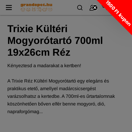
1500 Ft kupo
Trixie Kültéri
Mogyorótartó 700ml
19x26cm Réz
Kényeztesd a madarakat a kertben!
A Trixie Réz Kültéri Mogyorótartó egy elegáns és
praktikus etető, amellyel madárcsicsergést
varázsolhatsz a kertedbe. A 700ml-es űrtartalomnak
köszönhetően bőven elfér benne mogyoró, dió,
napraforgómag...