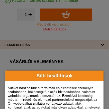
Készleten, várható szállítás 1-3 munkanap
-
+
Még 1 db van raktáron!
Utolsó darabok
TERMÉKLEÍRÁS
VÁSÁRLÓI VÉLEMÉNYEK
Erről a termékről még nincs vélemény!
Süti beállítások
A termékhez akkor tudsz véleményt írni, ha
Sütiket használunk a tartalmak és hirdetések személyre
regisztrált és bejelentkezett
felhasználó vagy!
szabásához, közösségi funkciók biztosításához, valamint
weboldalforgalmunk elemzéséhez. Ezenkívül közösségi
média-, hirdető- és elemező partnereinkkel megosztjuk az
Ön weboldalhasználatra vonatkozó adatait, akik
kombinálhatják az adatokat más olyan adatokkal, amelyeket