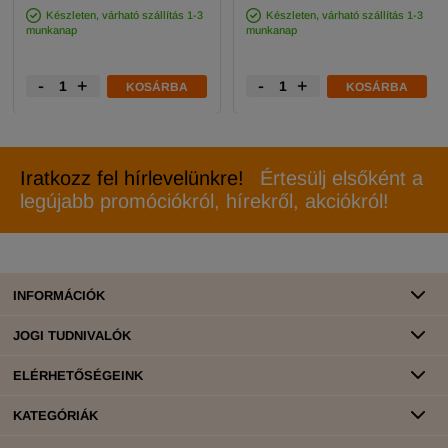
Készleten, várható szállítás 1-3
Készleten, várható szállítás 1-3
munkanap
munkanap
-
+
-
+
KOSÁRBA
KOSÁRBA
Iratkozz fel hírlevelünkre!
Értesülj elsőként a
legújabb promóciókról, hírekről, akciókról!
INFORMÁCIÓK
JOGI TUDNIVALÓK
ELÉRHETŐSÉGEINK
KATEGÓRIÁK