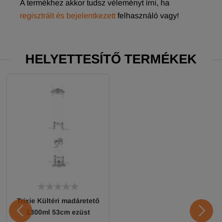
A termékhez akkor tudsz véleményt írni, ha
regisztrált és bejelentkezett
felhasználó vagy!
HELYETTESÍTŐ TERMÉKEK
Trixie Kültéri madáretető
1300ml 53cm ezüst