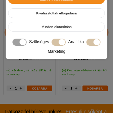
Kiválasztottak elfogadása
Minden elutasítása
Chicopee HNL Protein Bar
Alice Professional Adult
jutalomfalat 25g
Balance Lamb & Pumpkin
17+1kg
Szükséges
Analitika
890 Ft
11 990 Ft
Marketing
-5%
-5%
Készleten, várható szállítás 1-3
Készleten, várható szállítás 1-3
munkanap
munkanap
-
+
-
+
KOSÁRBA
KOSÁRBA
Iratkozz fel hírlevelünkre!
Értesülj elsőként a