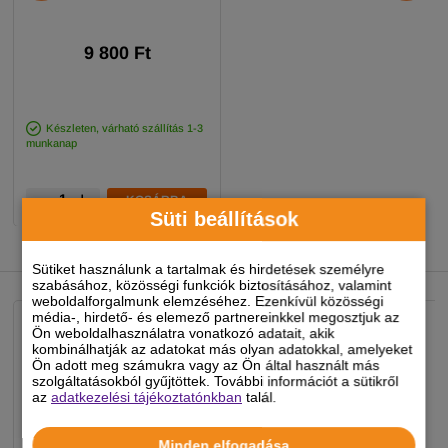
9 800 Ft
Készleten, várható szállítás 1-3
munkanap
-
+
KOSÁRBA
Süti beállítások
NEKED AJÁNLJUK
Sütiket használunk a tartalmak és hirdetések személyre
szabásához, közösségi funkciók biztosításához, valamint
weboldalforgalmunk elemzéséhez. Ezenkívül közösségi
média-, hirdető- és elemező partnereinkkel megosztjuk az
Ön weboldalhasználatra vonatkozó adatait, akik
kombinálhatják az adatokat más olyan adatokkal, amelyeket
Ön adott meg számukra vagy az Ön által használt más
szolgáltatásokból gyűjtöttek. További információt a sütikről
az
adatkezelési tájékoztatónkban
talál.
Minden elfogadása