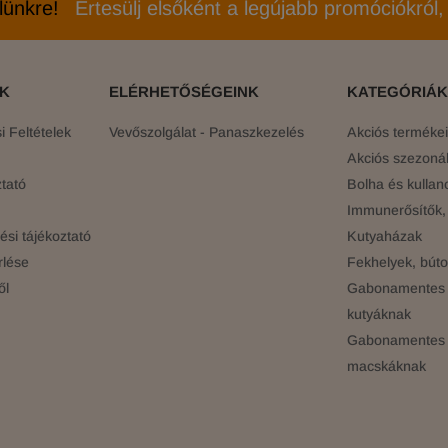
elünkre!
Értesülj elsőként a legújabb promóciókról, 
ÓK
ELÉRHETŐSÉGEINK
KATEGÓRIÁK
 Feltételek
Vevőszolgálat - Panaszkezelés
Akciós terméke
Akciós szezonál
tató
Bolha és kullan
Immunerősítők, 
si tájékoztató
Kutyaházak
rlése
Fekhelyek, búto
ől
Gabonamentes 
kutyáknak
Gabonamentes 
macskáknak