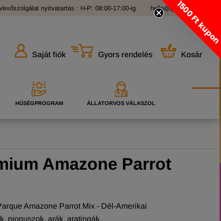
1500 Ft kupo
Vevőszolgálat nyitvatartás : H-P: 08:00-17:00-ig
hello@grandopet.hu
Gyors rendelés
Kosár
Saját fiók
HŰSÉGPROGRAM
ÁLLATORVOS VÁLASZOL
émium Amazone Parrot
arque Amazone Parrot Mix - Dél-Amerikai
 pionuszok, arák, aratingák.