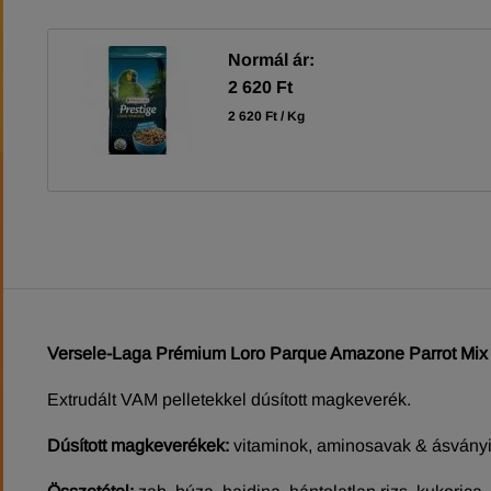
Normál ár:
2 620 Ft
2 620 Ft / Kg
Versele-Laga Prémium Loro Parque Amazone Parrot Mix
Extrudált VAM pelletekkel dúsított magkeverék.
Dúsított magkeverékek:
vitaminok, aminosavak & ásványi