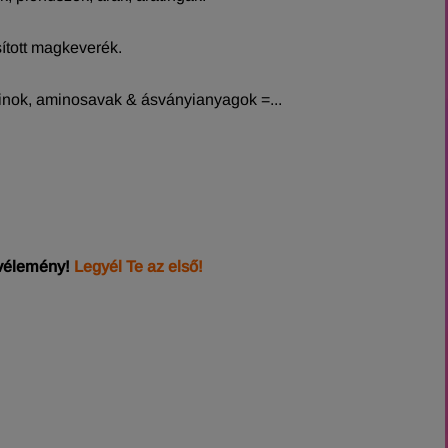
ított magkeverék.
inok, aminosavak & ásványianyagok =...
 vélemény!
Legyél Te az első!