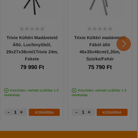
Trixie Kültéri Madáretető
Trixie Kültéri madáretető
Álló, Lucfenyőből,
Fából álló
29x27x38cm/1Trixie 24m,
46x35x46cm/1,35m,
Fekete
Szürke/Fehér
79 990 Ft
75 790 Ft
Készleten, várható szállítás 1-3
Készleten, várható szállítás 1-3
munkanap
munkanap
-
+
-
+
KOSÁRBA
KOSÁRBA