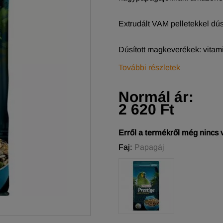
Extrudált VAM pelletekkel dús
Dúsított magkeverékek: vitam
További részletek
Normál ár:
2 620 Ft
Erről a termékről még nincs
Faj:
Papagáj