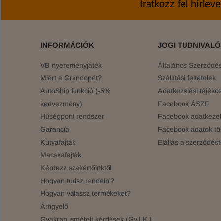
Iratkozz fel hírlev
INFORMÁCIÓK
JOGI TUDNIVAL
VB nyereményjáték
Általános Szerződési
Miért a Grandopet?
Szállítási feltételek
AutoShip funkció (-5%
Adatkezelési tájékoz
kedvezmény)
Facebook ÁSZF
Hűségpont rendszer
Facebook adatkezelé
Garancia
Facebook adatok tö
Kutyafajták
Elállás a szerződést
Macskafajták
Kérdezz szakértőinktől
Hogyan tudsz rendelni?
Hogyan válassz termékeket?
Árfigyelő
Gyakran ismételt kérdések (Gy.I.K.)