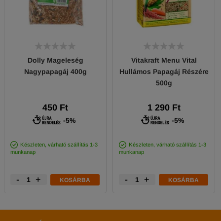
Dolly Mageleség
Vitakraft Menu Vital
Nagypapagáj 400g
Hullámos Papagáj Részére
500g
450 Ft
1 290 Ft
-5%
-5%
Készleten, várható szállítás 1-3
Készleten, várható szállítás 1-3
munkanap
munkanap
-
+
-
+
KOSÁRBA
KOSÁRBA