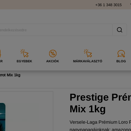
+36 1 348 3015
ÁR
EGYEBEK
AKCIÓK
MÁRKAVÁLASZTÓ
BLOG
rot Mix 1kg
Prestige Pr
Mix 1kg
Versele-Laga Prémium Loro P
nagypapagájoknak: amazonok,