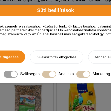
a, csíkos napraforgómag, tarka cirok, cirok, fénymag, tökmag mag
ttogatnivaló kukorica, csipkebogyó, pirospaprika, maxi V.A.M. pe
Süti beállítások
yersrost 10%, nyershamu 5%, kalcium 0,9%, foszfor 0,4%, lizin 
ések személyre szabásához, közösségi funkciók biztosításához, valami
elemező partnereinkkel megosztjuk az Ön weboldalhasználatra vonatkozó
eg számukra vagy az Ön által használt más szolgáltatásokból gyűjtötte
A termékhez akkor tudsz vélemé
elfogadása
Kiválasztottak elfogadása
Minden el
NEKED AJÁNLJUK
Szükséges
Analitika
Marketing