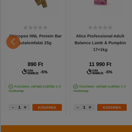
Chicopee HNL Protein Bar
Alice Professional Adult
jutalomfalat 25g
Balance Lamb & Pumpkin
17+1kg
890 Ft
11 990 Ft
-5%
-5%
Készleten, várható szállítás 1-3
Készleten, várható szállítás 1-3
munkanap
munkanap
-
+
-
+
KOSÁRBA
KOSÁRBA