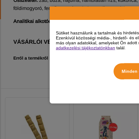
Összetétel:
zab, búza, hajdina, hántolatlan rizs, kukoric
földimogyoró, fenyőmag, sárga köles, puffasztott búza, pa
Analitikai alkotóelemek
: fehérje 13%, zsírtartalom 9%, n
Sütiket használunk a tartalmak és hirdet
Ezenkívül közösségi média-, hirdető- és 
VÁSÁRLÓI VÉLEMÉNYEK
más olyan adatokkal, amelyeket Ön adott m
adatkezelési tájékoztatónkban
talál.
Erről a termékről még nincs vélemény!
Minden 