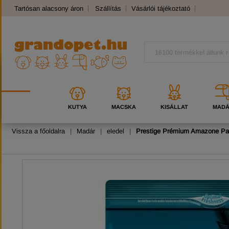
Tartósan alacsony áron
Szállítás
Vásárlói tájékoztató
Panaszkezelés
Kutyafajták
Macskafajták
KUTYA
MACSKA
KISÁLLAT
MAD
Vissza a főoldalra
|
Madár
|
eledel
|
Prestige Prémium Amazone Par