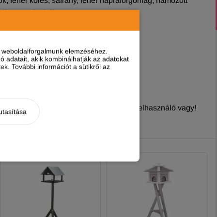
ok, fehér köles, sáfrány, fehér napraforgómag, hámozott
llet, osztrigahéj
0,40%, metionin 0,30%, treonin 0,40%
nt weboldalforgalmunk elemzéséhez.
 adatait, akik kombinálhatják az adatokat
k. További információt a sütikről az
nyt írni, ha
regisztrált és bejelentkezett
felhasználó vagy!
utasítása