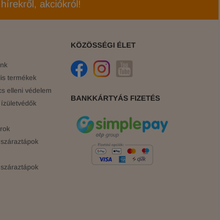
hírekről, akciókról!
KÖZÖSSÉGI ÉLET
ink
is termékek
cs elleni védelem
BANKKÁRTYÁS FIZETÉS
ízületvédők
rok
száraztápok
száraztápok