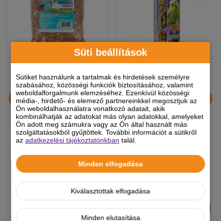
Süti beállítások
Sütiket használunk a tartalmak és hirdetések személyre
szabásához, közösségi funkciók biztosításához, valamint
Dolly Mageleség Hullámos
Nestor Dupla Rúd
weboldalforgalmunk elemzéséhez. Ezenkívül közösségi
400g
Hullámos papagájnak
média-, hirdető- és elemező partnereinkkel megosztjuk az
Ön weboldalhasználatra vonatkozó adatait, akik
Erdei Gyümölcs 85g
kombinálhatják az adatokat más olyan adatokkal, amelyeket
Ön adott meg számukra vagy az Ön által használt más
szolgáltatásokból gyűjtöttek. További információt a sütikről
450 Ft
790 Ft
az
adatkezelési tájékoztatónkban
talál.
-5%
-5%
Minden elfogadása
Készleten, várható szállítás 1-3
Készleten, várható szállítás 1-3
munkanap
munkanap
Kiválasztottak elfogadása
-
+
-
+
KOSÁRBA
KOSÁRBA
Minden elutasítása