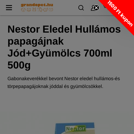
1500 Ft kupo
Nestor Eledel Hullámos
papagájnak
Jód+Gyümölcs 700ml
500g
Gabonakeverékkel bevont Nestor eledel hullámos-és
törpepapagájoknak jóddal és gyümölcsökkel.