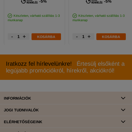
-5%
-5%
Készleten, várható szállítás 1-3
Készleten, várható szállítás 1-3
munkanap
munkanap
-
+
-
+
KOSÁRBA
KOSÁRBA
Iratkozz fel hírlevelünkre!
Értesülj elsőként a
legújabb promóciókról, hírekről, akciókról!
INFORMÁCIÓK
JOGI TUDNIVALÓK
ELÉRHETŐSÉGEINK