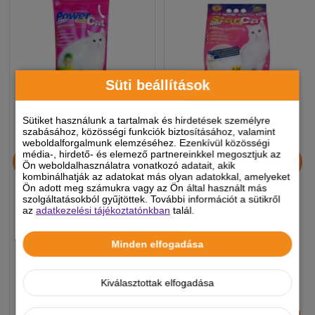
Süti beállítások
Sütiket használunk a tartalmak és hirdetések személyre
szabásához, közösségi funkciók biztosításához, valamint
weboldalforgalmunk elemzéséhez. Ezenkívül közösségi
PowerCat szilika gél alapú
StarCat szilika gél alapú
média-, hirdető- és elemező partnereinkkel megosztjuk az
macskaalom, illatmentes,
macskaalom, illatmentes
Ön weboldalhasználatra vonatkozó adatait, akik
kombinálhatják az adatokat más olyan adatokkal, amelyeket
3.8L
7,2l
Ön adott meg számukra vagy az Ön által használt más
szolgáltatásokból gyűjtöttek. További információt a sütikről
az
adatkezelési tájékoztatónkban
talál.
1 999 Ft
3 590 Ft
-5%
-5%
Minden elfogadása
Készleten, várható szállítás 1-3
Készleten, várható szállítás 1-3
munkanap
munkanap
Kiválasztottak elfogadása