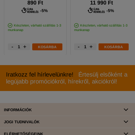
890 Ft
11 990 Ft
-5%
-5%
Készleten, várható szállítás 1-3
Készleten, várható szállítás 1-3
munkanap
munkanap
-
+
-
+
KOSÁRBA
KOSÁRBA
Iratkozz fel hírlevelünkre!
Értesülj elsőként a
legújabb promóciókról, hírekről, akciókról!
INFORMÁCIÓK
JOGI TUDNIVALÓK
ELÉRHETŐSÉGEINK