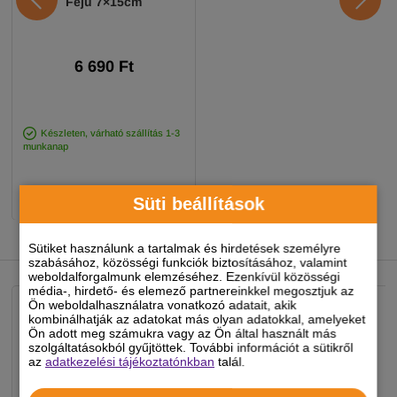
Fejű 7×15cm
6 690 Ft
Készleten, várható szállítás 1-3
munkanap
-
+
KOSÁRBA
Süti beállítások
Sütiket használunk a tartalmak és hirdetések személyre
NEKED AJÁNLJUK
szabásához, közösségi funkciók biztosításához, valamint
weboldalforgalmunk elemzéséhez. Ezenkívül közösségi
média-, hirdető- és elemező partnereinkkel megosztjuk az
Ön weboldalhasználatra vonatkozó adatait, akik
kombinálhatják az adatokat más olyan adatokkal, amelyeket
Ön adott meg számukra vagy az Ön által használt más
szolgáltatásokból gyűjtöttek. További információt a sütikről
az
adatkezelési tájékoztatónkban
talál.