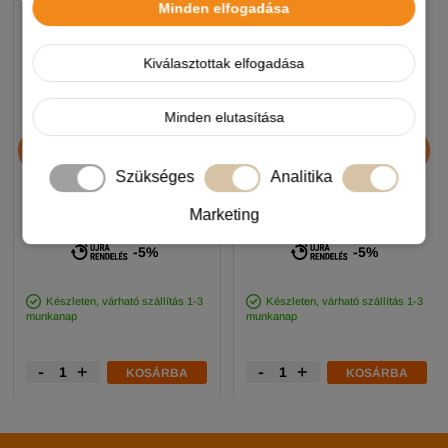
Minden elfogadása
Kiválasztottak elfogadása
Minden elutasítása
Chicopee HNL Protein Bar
JosiDog Economy
jutalomfalat 25g
kutyatáp 15+3kg
Szükséges
Analitika
Marketing
890 Ft
11 990 Ft
-5%
-5%
Készleten, várható szállítás 1-3
Készleten, várható szállítás 1-3
munkanap
munkanap
-
+
-
+
KOSÁRBA
KOSÁRBA